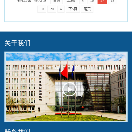
共433条 共73页
17
首页
上5页
«
16
18
19
20
»
下5页
尾页
关于我们
Play
Video
联系我们