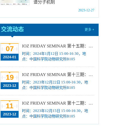
谱分子机制
位研究生简章
[2023-10-18]
2023-12-27
中国科学院动物研究所2024年博士招生目录
[2023-10-18]
2024年招收推荐免试硕士（含直博）研究生第
交流动态
更多 +
四批拟录取结果公示
[2023-10-17]
关于2023年度中国科学院杰出科技成就奖的拟
IOZ FRIDAY SEMINAR 第十五期：Neuronal diversification, specification and function in the hypothalamus、本能行为调控的嗅觉神经编码机制
07
推荐公示
[2023-10-16]
时间：2024年1月12日 15:00-16:30，地
2024-01
点：中国科学院动物研究所B105
中国科学院动物研究所2024年推免生放弃拟录
取资格公示
[2023-10-07]
IOZ FRIDAY SEMINAR 第十三期：上皮类器官系统构建之组织力的协调与细胞应答解析、利用表观基因组编辑技术调控基因表达
19
时间：2023年12月22日 15:00-16:30，地
2023-12
点：中国科学院动物研究所B105
IOZ FRIDAY SEMINAR 第十二期：动物月节律和年节律的奥秘探究、功能性毛细血管网络的体外构建及应用
11
时间：2023年12月15日 15:00-16:30，地
2023-12
点：中国科学院动物研究所B105