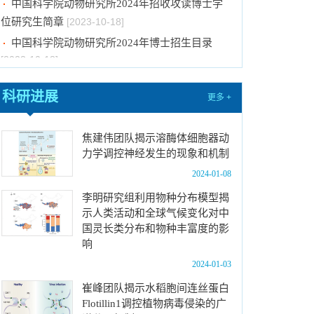
位研究生简章
[2023-10-18]
中国科学院动物研究所2024年博士招生目录
[2023-10-18]
2024年招收推荐免试硕士（含直博）研究生第
四批拟录取结果公示
[2023-10-17]
科研进展
更多 +
关于2023年度中国科学院杰出科技成就奖的拟
推荐公示
[2023-10-16]
焦建伟团队揭示溶酶体细胞器动
中国科学院动物研究所2024年推免生放弃拟录
力学调控神经发生的现象和机制
取资格公示
[2023-10-07]
2024-01-08
关于拟通过中国科学院提名2023年度国家科学
李明研究组利用物种分布模型揭
技术奖项目的公示
[2024-01-03]
示人类活动和全球气候变化对中
中国科学院动物研究所国家动物博物馆文创商店
国灵长类分布和物种丰富度的影
响
招租比选公告
[2023-12-18]
2024-01-03
中国科学院动物研究所2024年招收春季入学博
士研究生拟录取结果公示
[2023-12-01]
崔峰团队揭示水稻胞间连丝蛋白
Flotillin1调控植物病毒侵染的广
中国科学院动物研究所2024年招收攻读博士学