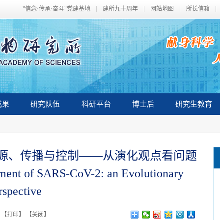
"信念·传承·奋斗"党建基地
建所九十周年
网站地图
所长信箱
成果
研究队伍
科研平台
博士后
研究生教育
源、传播与控制——从演化观点看问题
nment of SARS-CoV-2: an Evolutionary
rspective
 【
打印
】 【
关闭
】