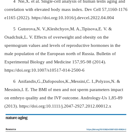
4 Nie,X. et al. Single-cell analysis of human testis aging and
correlation with elevated body mass index. Dev Cell 57,1160-1176
e1165 (2022). https://doi.org:10.1016/j.devcel.2022.04.004
5 Gutorova,N. V.,Kleshchyov,M. A.,Tipisova,E. V. &
Osadchuk,L. V. Effects of overweight and obesity on the
spermogram values and levels of reproductive hormones in the
male population of the European north of Russia. Bulletin of
Experimental Biology and Medicine 157,95-98 (2014).
https://doi.org:10.1007/s10517-014-2500-6
6 Anifandis,G.,Dafopoulos,K.,Messini,C. I.,Polyzos,N. &
Messinis,I. E. The BMI of men and not sperm parameters impact
on embryo quality and the IVF outcome. Andrology-Us 1,85-89
(2013). https://doi.org:10.1111/j.2047-2927.2012.00012.x