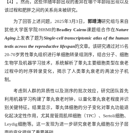
【4】。然而，这些伴随年龄出现的差异在哪个年龄段出现以及
该过程和肥胖之间的关系尚未被研究。
为了回答上述问题，2025年3月3日，
郭靖涛
研究组与来自
犹他大学医学院/HHMI的
Bradley Cairns
课题组合作在
Nature
Aging
上发表了题为
Single-cell transcriptomic atlas of the human
testis across the reproductive lifespan
的文章。该研究通过对35名
20-70岁男性睾丸组织进行单细胞转录组测序，结合分子、细胞
生物学及机器学习技术，系统解析了睾丸主要细胞类型在衰老
过程中的时序转录变化，揭示了人类睾丸衰老的两波分子机
制。
考虑到人群的异质性以及测序的批次效应，研究团队首先
利用机器学习构建了睾丸衰老时钟，以量化睾丸衰老程度并识
别关键特征。结果显示，睾丸体细胞的分子变化对睾丸功能退
化起决定性作用，尤其是管周肌样细胞（TPC）、Sertoli细胞、
Leydig细胞等。这一发现为进一步研究衰老睾丸细胞在分子层
面的变化提供了重要基础。