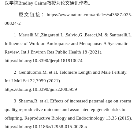
医学院Bradley Cairns教授为论文通讯作者。
原文链接：
https://www.nature.com/articles/s43587-025-
00824-2
1 Martelli,M.,Zingaretti,L.,Salvio,G.,Bracci,M. & Santarelli,L.
Influence of Work on Andropause and Menopause: A Systematic
Review. Int J Environ Res Public Health 18 (2021).
https://doi.org:10.3390/ijerph181910074
2 Gentiluomo,M. et al. Telomere Length and Male Fertility.
Int J Mol Sci 22,3959 (2021).
https://doi.org:10.3390/ijms22083959
3 Sharma,R. et al. Effects of increased paternal age on sperm
quality,reproductive outcome and associated epigenetic risks to
offspring. Reproductive Biology and Endocrinology 13,35 (2015).
https://doi.org:10.1186/s12958-015-0028-x