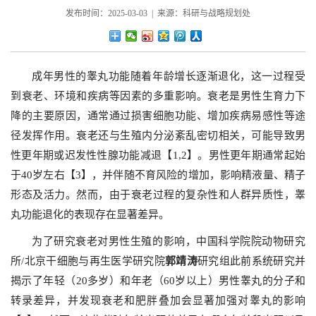
发布时间：2025-03-03 | 来源：科研与战略规划处
成年男性的睾丸功能随着年龄增长逐渐退化，这一过程受
到衰老、环境和疾病等因素的多重影响。衰老是男性生育力下
降的主要原因，通常通过损害细胞功能、增加疾病易感性等途
径发挥作用。衰老还与生殖内分泌紊乱密切相关，可能导致男
性更年期或迟发性性腺功能减退【1,2】。男性更年期通常起始
于40岁左右【3】，并伴随不育风险的增加，影响精液量、精子
形态及活力。然而，由于衰老过程的复杂性和人群异质性，睾
丸功能退化的表现存在显著差异。
为了研究衰老对男性生殖的影响，中国科学院院动物研究
所/北京干细胞与再生医学研究院
郭靖涛
研究组此前系统研究并
揭示了年轻（20多岁）和年老（60岁以上）男性睾丸的分子和
转录差异，并发现衰老和肥胖叠加会显著加强对睾丸的影响