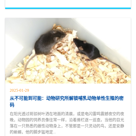
2025-01-29
从不可能到可能：动物研究所解锁哺乳动物单性生殖的密
码
在阳光透过斑驳树叶洒在地面的清晨，或是电闪雷鸣震撼夜空的夜
晚，动物园的饲养员像往常一样，沿着兽栏逐一巡查。当他的目光
落在一只熟悉的雌性动物身上，不管那是一只灵动的鸟，还是安静
的蜥蜴，他的脚步猛地定...