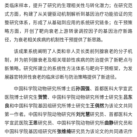
类临床样本，提升了研究的生理相关性与转化潜力；在研究范
式方面，构建了从关键驱动机制解析到基因治疗功能验证的完
整研究体系，形成了从基础到应用的系统研究链条；在干预策
略方面，开创了靶向衰老上游转录调控因子的基因治疗新路
径，为衰老相关疾病的机制性干预提供了新思路。
该成果系统阐明了人类和非人灵长类前列腺衰老的分子机
制，并为前列腺衰老及相关增龄性疾病的防治提供了新靶点与
新策略。研究所建立的系统性方法体系与靶向干预框架，为发
展器官特异性衰老的临床诊断与防治策略提供了新途径。
中国科学院动物研究所博士后
孙国强
、首都医科大学宣武
医院博士研究生
贺赞
、中国科学院动物研究所博士研究生
吕东
良
和中国科学院基因组研究所博士研究生
王俏然
为该论文共同
第一作者。中国科学院动物研究所
刘光慧
研究员、首都医科大
学宣武医院
王思
研究员、中国科学院动物研究所
曲静
研究员和
中国科学院基因组研究所
张维绮
研究员为该论文的共同通讯作