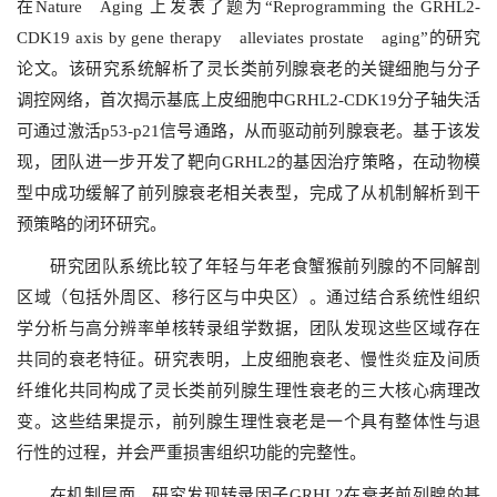
在Nature Aging 上发表了题为“Reprogramming the GRHL2-
CDK19 axis by gene therapy alleviates prostate aging”的研究
论文。该研究系统解析了灵长类前列腺衰老的关键细胞与分子
调控网络，首次揭示基底上皮细胞中GRHL2-CDK19分子轴失活
可通过激活p53-p21信号通路，从而驱动前列腺衰老。基于该发
现，团队进一步开发了靶向GRHL2的基因治疗策略，在动物模
型中成功缓解了前列腺衰老相关表型，完成了从机制解析到干
预策略的闭环研究。
研究团队系统比较了年轻与年老食蟹猴前列腺的不同解剖
区域（包括外周区、移行区与中央区）。通过结合系统性组织
学分析与高分辨率单核转录组学数据，团队发现这些区域存在
共同的衰老特征。研究表明，上皮细胞衰老、慢性炎症及间质
纤维化共同构成了灵长类前列腺生理性衰老的三大核心病理改
变。这些结果提示，前列腺生理性衰老是一个具有整体性与退
行性的过程，并会严重损害组织功能的完整性。
在机制层面，研究发现转录因子GRHL2在衰老前列腺的基