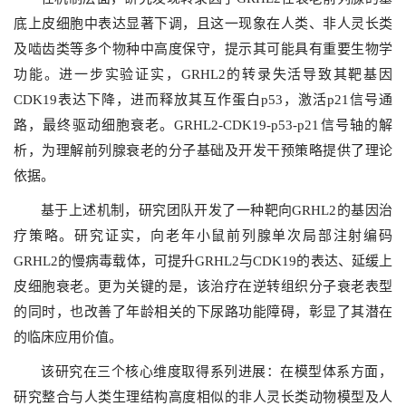
底上皮细胞中表达显著下调，且这一现象在人类、非人灵长类
及啮齿类等多个物种中高度保守，提示其可能具有重要生物学
功能。进一步实验证实，GRHL2的转录失活导致其靶基因
CDK19表达下降，进而释放其互作蛋白p53，激活p21信号通
路，最终驱动细胞衰老。GRHL2-CDK19-p53-p21信号轴的解
析，为理解前列腺衰老的分子基础及开发干预策略提供了理论
依据。
基于上述机制，研究团队开发了一种靶向GRHL2的基因治
疗策略。研究证实，向老年小鼠前列腺单次局部注射编码
GRHL2的慢病毒载体，可提升GRHL2与CDK19的表达、延缓上
皮细胞衰老。更为关键的是，该治疗在逆转组织分子衰老表型
的同时，也改善了年龄相关的下尿路功能障碍，彰显了其潜在
的临床应用价值。
该研究在三个核心维度取得系列进展：在模型体系方面，
研究整合与人类生理结构高度相似的非人灵长类动物模型及人