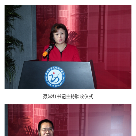
聂常虹书记主持验收仪式