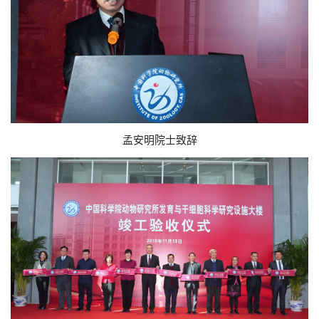
孟安明院士致辞