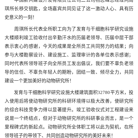
中国新兴建设开发有限责任公司二公司杨志峰总经理向周
琪所长移交钥匙，全场嘉宾共同见证了这一激动人心、具有历
史意义的一刻！
周琪所长代表全所职工向为了发育与干细胞科学研究设施
大楼顺利竣工验收付出辛勤汗水的历届老领导、历届中层干部
表示衷心的感谢，今天的成果是全所员工共同努力的结果；向
参与大楼勘察设计、建设施工、监理审计的各单位表示感谢；
同时代表所领导班子向全所员工发出倡议，我们要不辜负老领
导的信任、不辜负年轻人的期盼，团结一致、倾尽全力，共同
建设一个更加美好的动物研究所！
发育与干细胞科学研究设施大楼建筑面积32780平方米，投
入使用后将使动物研究所的科研环境得以极大改善，使研究所
的综合科技竞争力得以显著提升。竣工验收仪式对工程建设来
说是一个终结点，但对于动物研究所的科研事业而言，是一个
里程碑式的新起点。动物研究所全体职工将以此为契机，在所
领导班子的带领下、共同创造动物研究所的美好未来！