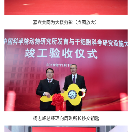
嘉宾共同为大楼剪彩（点图放大）
杨志峰总经理向周琪所长移交钥匙