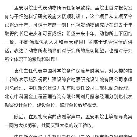
孟安明院士代表动物所历任领导致辞。孟院士首先祝贺发
育与干细胞科学研究设施大楼顺利竣工，这个项目从立项至今
已将近十年，可谓十年磨一剑！他祝贺动物研究所在过去十年
取得的长足进步和可喜成绩；希望未来十年，动物所上下团结
一致，不断涌现优秀人才和重大成果！孟院士饱含深情的讲
话，表达了动物所老领导们对研究所的殷切期望，也是对研究
所全体职工的激励和鼓舞！
袁伟主任代表中国科学院条件保障与财务局，对大楼的竣
工验收表示热烈祝贺！建设综合勘察研究设计院有限公司李耀
刚总经理、中国新兴建设开发有限责任公司王献礼副总经理、
北京中科国金工程管理咨询有限公司刘月霞总经理分别也代表
勘察设计单位、建设单位、监理单位致辞祝贺。
随后，在观礼来宾的热烈掌声中，孟安明院士等领导嘉宾
一同为大楼剪彩，共同庆贺大楼的竣工验收。