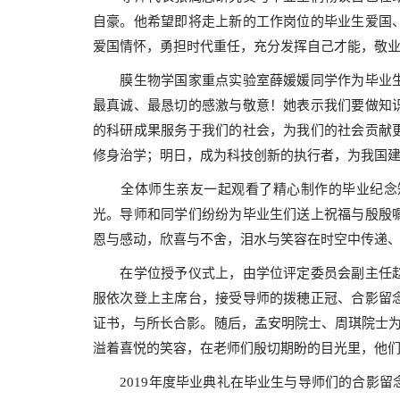
自豪。他希望即将走上新的工作岗位的毕业生爱国
爱国情怀，勇担时代重任，充分发挥自己才能，敬
膜生物学国家重点实验室薛媛媛同学作为毕业
最真诚、最恳切的感激与敬意！她表示我们要做知
的科研成果服务于我们的社会，为我们的社会贡献
修身治学；明日，成为科技创新的执行者，为我国
全体师生亲友一起观看了精心制作的毕业纪念
光。导师和同学们纷纷为毕业生们送上祝福与殷殷
恩与感动，欣喜与不舍，泪水与笑容在时空中传递
在学位授予仪式上，由学位评定委员会副主任
服依次登上主席台，接受导师的拨穂正冠、合影留
证书，与所长合影。随后，孟安明院士、周琪院士
溢着喜悦的笑容，在老师们殷切期盼的目光里，他
2019
年度毕业典礼在毕业生与导师们的合影留