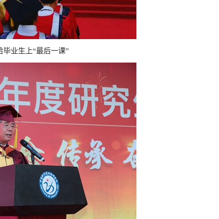
给毕业生上“最后一课
”