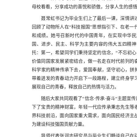
母校看看，分享成功的喜悦和骄傲，分享人生的感
聂常虹书记为毕业生们上了最后一课，深情讲
回顾了动物所人在“科技报国”思想指引下、在老一
和成绩。她号召新时代的中国青年，在实现中华民
国、进步、民主、科学为主要内容的伟大五四精神
托：第一，希望同学们秉持坚定的信念，“不忘初心
价值同国家发展紧密结合，做一名走在时代前列的
科学家的精神传承下去，爱国奉献，坚守初心，拼搏
带着迸发的青春动力开启下一段路程，建立终身学
展现自己的青春，释放自己的热情与活力。
随后
大家共同观看了
“
信念
·
传承
·
奋斗
“
主题宣传
下了宝贵的精神财富，年轻一代应传承秉志先生等
界科技前沿，面向国家重大需求，面向国民经济主
为建设科技强国贡献力量。
导师代表张润志研究员与毕业生们畅谈自己在