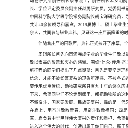
动物研究所前任所长康乐院士，前任所长孟安明院
长、学位评定委员会副主任赵勇研究员，党委副书
中国科学院大学医学院常务副院长胡宝洋研究员，
共计
40
余位领导和嘉宾，
2019
届博士、硕士毕业生
余人，共同参与毕业典礼，见证这一庄严而隆重的
伴随着庄严的国歌声，典礼正式拉开了序幕，
周琪所长首先向圆满完成学业的毕业生们致以
致以崇高的敬意和衷心的感谢。围绕“信念
·
传承
·
奋
新征程的同学们提出了几点期望：首先是要坚定理
信念，才能不被纷繁复杂的现象所迷惑、不被各式
要传承优良传统，动物研究所具有九十年的悠久历
下来，希望同学们不论走到哪里，都把动物所的这
不懈奋斗，国家要发展、民族要复兴，靠的是一代
在肩上，用奋斗致敬青春，用奋斗致敬祖国；四是
军，肩负着中华民族伟大复兴的责任和重担，希望
进入这个伟大的时代，创造出属于你们自己、属于