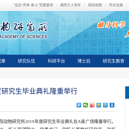
"信念·传承·奋斗"党建基地
建所九十周年
网站地图
所长信箱
成果
研究队伍
科研平台
博士后
研究生教育
年度研究生毕业典礼隆重举行
院动物研究所
2019
年度研究生毕业典礼在
A
座广场隆重举行。