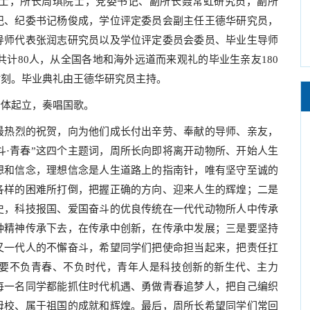
士，所长周琪院士，党委书记、副所长聂常虹研究员，副所
记、纪委书记杨俊成，学位评定委员会副主任王德华研究员，
导师代表张润志研究员以及学位评定委员会委员、毕业生导师
共计
80
人，从全国各地和海外远道而来观礼的毕业生亲友
180
时刻。毕业典礼由王德华研究员主持。
全体起立，奏唱国歌。
最热烈的祝贺，向为他们成长付出辛劳、奉献的导师、亲友，
斗
·
青春”这四个主题词，周所长向即将离开动物所、开始人生
想和信念，理想信念是人生道路上的指南针，唯有坚守至诚的
各样的困难所打倒，把握正确的方向、迎来人生的辉煌；二是
史，科技报国、爱国奋斗的优良传统在一代代动物所人中传承
种精神传承下去，在传承中创新，在传承中发展；三是要坚持
又一代人的不懈奋斗，希望同学们把使命担当起来，把责任扛
要不负青春、不负时代，青年人是科技创新的新生代、主力
每一名同学都能抓住时代机遇、勇做青春追梦人，把自己编织
母校、属于祖国的成就和辉煌。最后，周所长希望同学们常回