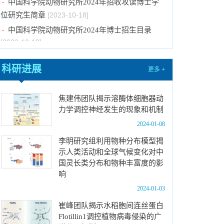
中国科学院动物研究所2024年博士招生目录
[2023-10-18]
2024年招收推荐免试硕士（含直博）研究生第
四批拟录取结果公示
[2023-10-17]
科研进展
关于2023年度中国科学院杰出科技成就奖的拟
更多 +
推荐公示
[2023-10-16]
中国科学院动物研究所2024年推免生放弃拟录
焦建伟团队揭示溶酶体细胞器动
取资格公示
[2023-10-07]
力学调控神经发生的现象和机制
关于拟通过中国科学院提名2023年度国家科学
2024-01-08
技术奖项目的公示
[2024-01-03]
李明研究组利用物种分布模型揭
中国科学院动物研究所国家动物博物馆文创商店
示人类活动和全球气候变化对中
国灵长类分布和物种丰富度的影
招租比选公告
[2023-12-18]
响
中国科学院动物研究所2024年招收春季入学博
2024-01-03
士研究生拟录取结果公示
[2023-12-01]
崔峰团队揭示水稻胞间连丝蛋白
中国科学院动物研究所2024年招收攻读博士学
Flotillin1调控植物病毒侵染的广
位研究生简章
[2023-10-18]