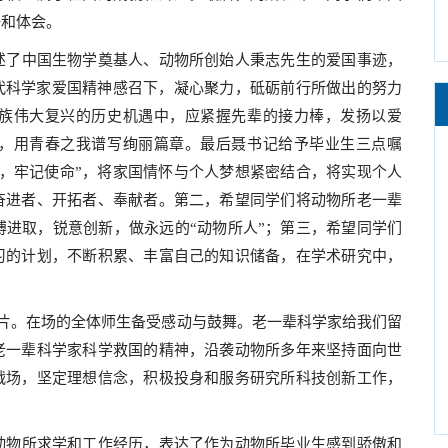
悟和体会。
述了中国生物学奠基人、动物所创始人秉志先生的爱国事迹，
代科学家爱国精神感召下，凝心聚力，砥砺前行所做出的努力
族伟大复兴的历史机遇中，应紧握先辈的接力棒，发扬以爱
，用青春之我谱写绚丽篇章。最后聂书记给予毕业生三点嘱
，牢记使命”，将家国情怀与个人梦想紧密结合，将实现个人
奋进者、开拓者、奉献者。第二，希望同学们将动物所老一辈
进取，锐意创新，做永远的“动物所人”；第三，希望同学们
习的计划，不断积累、丰富自己的知识储备，在学术研究中，
片
。在场的全体师生备受感动与鼓舞。老一辈科学家给我们留
老一辈科学家科学救国的精神，沿袭动物所多年来坚持面向世
战场，坚定理想信念，积极投身和服务研究所科技创新工作，
动物所求学和工作经历，表达了作为动物所毕业生感到骄傲和