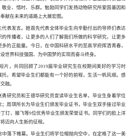
、敬业、惜时、乐群。勉励同学们发扬动物研究所爱国基因和
业奉献在未来的道路上大展宏图。
生代表发言。她首先代表全体毕业生向辛勤付出的导师们表达
识的传播者，让更多的人们了解我们所做的科学研究，让更多
更多的正能量。今日，在中国科研水平的至高学府挥洒青春，
建设世界科技强国、为中国梦的实现而奋斗终身。
短片，共同回顾了
2019
届毕业研究生在校期间美好的学习时
嘱托，希望毕业生们都能有一个好的前程，生活一帆风顺。感
、交融。
赵勇研究员和王德华研究员宣读毕业生名单，毕业生身着学位
念；周琪所长为毕业生们颁发毕业证书，毕业生双手接过毕业
为丁玎、滕飞等
9
位优秀毕业生颁发荣誉证书。同学们的脸上洋
们将迈向人生新的征程。
念中落下帷幕。毕业生们将学位帽抛向空中，在定格了这一美