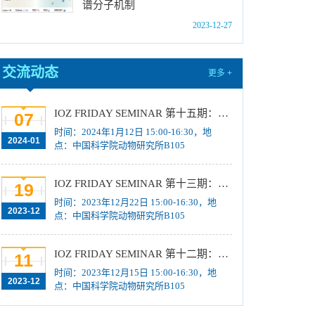
谱分子机制
中国科学院动物研究所2024年博士招生目录
2023-12-27
[2023-10-18]
2024年招收推荐免试硕士（含直博）研究生第
交流动态
四批拟录取结果公示
[2023-10-17]
更多 +
关于2023年度中国科学院杰出科技成就奖的拟
推荐公示
[2023-10-16]
IOZ FRIDAY SEMINAR 第十五期：Neuronal diversification, specification and function in the hypothalamus、本能行为调控的嗅觉神经编码机制
07
中国科学院动物研究所2024年推免生放弃拟录
时间：2024年1月12日 15:00-16:30，地
2024-01
点：中国科学院动物研究所B105
取资格公示
[2023-10-07]
IOZ FRIDAY SEMINAR 第十三期：上皮类器官系统构建之组织力的协调与细胞应答解析、利用表观基因组编辑技术调控基因表达
19
时间：2023年12月22日 15:00-16:30，地
2023-12
点：中国科学院动物研究所B105
IOZ FRIDAY SEMINAR 第十二期：动物月节律和年节律的奥秘探究、功能性毛细血管网络的体外构建及应用
11
时间：2023年12月15日 15:00-16:30，地
2023-12
点：中国科学院动物研究所B105