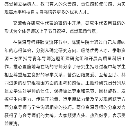
感受到立德树人、教书育人的荣誉感、责任感和使命感，为实
现高水平科技自立自强培养更多的优秀人才。
交流会在研究生代表的舞蹈中开场，研究生代表用舞蹈的
形式为全体导师送上了节日祝福，点燃现场气氛。
在资深导师经验交流环节中，陈润生院士通过自己从师60
年的心得体会，分别从确定研究方向、吸纳优秀人才、争取资
源三方面指导青年导师选题组建研究组和开展高质量科研工
作，推心置腹地与在场的导师分享了研究生指导过程中与学生
相互尊重建立良好的导学关系，营造团结友爱、互帮互助、共
同进步的研究组氛围方面的思考和感悟。王雁玲研究员分别从
建立学生对导师的信任、保持彼此尊重和宽容、因材施教、发
挥学生内驱力、传输正能量、运用朋辈力量及早发现问题等方
面分享导师与学生沟通相处的技巧。两位资深导师的分享发言
获得了与会导师们的共鸣，大家频频点头、热烈鼓掌，表示受
益匪浅。