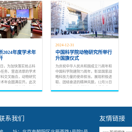
2024-12-31
2024年度学术年
中国科学院动物研究所举行
开
升国旗仪式
2-3日，为加快落实抢占科
为庆祝中华人民共和国成立75周年和
心任务，营造浓厚的学术
中国科学院建院75周年，彰显国家战
学科交叉融合，动物研究
略科技力量的使命担当，展现积极进
度学术年会圆满召开。此次
取、团结奋进的精神风貌，12月31日
时两天，以线上线下相结
上午，动物研究所举行了隆重的升国
向全所师生组织交流。研
旗仪式。
联系我们
友情链接
地 址：北京市朝阳区北辰西路1号院5号