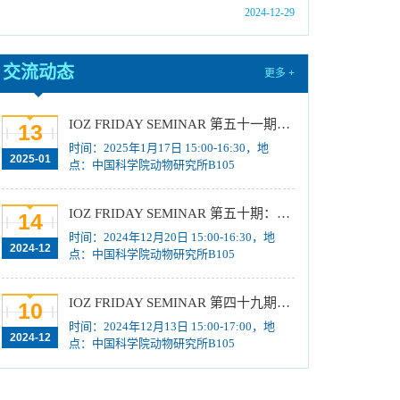
2024-12-29
08]
中国科学院动物研究所2025年招收春季入学博
士研究生拟录取结果公示
[2024-11-28]
交流动态
更多 +
国际动物学会2024-2026年中国科协青年托举人
才工程项目推荐候选人评审结果公示
[2024-11-25]
IOZ FRIDAY SEMINAR 第五十一期：进化基因组算法与古基因流检测
13
国际动物学会关于申报第十届（2024-2026年
时间：2025年1月17日 15:00-16:30，地
2025-01
点：中国科学院动物研究所B105
度）中国科协青年托举人才工程项目的通知
[2024-
11-08]
IOZ FRIDAY SEMINAR 第五十期：蚊媒病毒感染与传播
中国科学院动物研究所2025年招收攻读博士学
14
位研究生简章
时间：2024年12月20日 15:00-16:30，地
[2024-10-21]
2024-12
点：中国科学院动物研究所B105
中国科学院动物研究所2025年招收攻读硕士学
位研究生简章
[2024-10-15]
IOZ FRIDAY SEMINAR 第四十九期：ProDESIGN-LE与CarbonDesign：AI辅助的蛋白质设计、基于深度学习等新视角探究分子序列适应性演化
10
中国科学院动物研究所2025年推免生放弃拟录
时间：2024年12月13日 15:00-17:00，地
取资格公示
[2024-10-15]
2024-12
点：中国科学院动物研究所B105