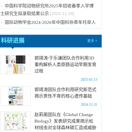
中国科学院动物研究所2025年招收春季入学博
士研究生拟录取结果公示
[2024-11-28]
国际动物学会2024-2026年中国科协青年托举人
才工程项目推荐候选人评审结果公示
[2024-11-25]
国际动物学会关于申报第十届（2024-2026年
科研进展
更多 +
度）中国科协青年托举人才工程项目的通知
[2024-
11-08]
中国科学院动物研究所2025年招收攻读博士学
郭靖涛/于乐谦团队合作利用3D
重构解析人类原肠运动早期发育
位研究生简章
[2024-10-21]
过程
中国科学院动物研究所2025年招收攻读硕士学
2025-01-13
位研究生简章
[2024-10-15]
郭靖涛团队合作利用研究新范式
中国科学院动物研究所2025年推免生放弃拟录
揭示男性不育的核心遗传基础
取资格公示
[2024-10-15]
2024-12-31
中国科学院动物研究所2025年博士招考“申请-考
赵莉蔺团队在《Global Change
核”制进入笔试名单公示
[2025-01-08]
Biology》发表研究成果揭示松
中国科学院动物研究所2025年博士招考“申请-考
材线虫对全球森林碳汇造成威胁
核”制业务课笔试、面试总体要求及规程
[2025-01-