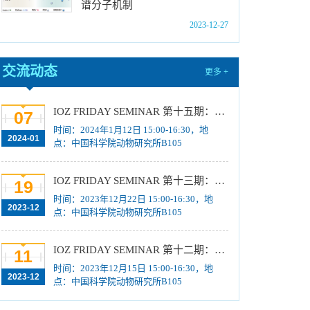
谱分子机制
位研究生简章
[2023-10-18]
2023-12-27
中国科学院动物研究所2024年博士招生目录
[2023-10-18]
2024年招收推荐免试硕士（含直博）研究生第
交流动态
更多 +
四批拟录取结果公示
[2023-10-17]
关于2023年度中国科学院杰出科技成就奖的拟
IOZ FRIDAY SEMINAR 第十五期：Neuronal diversification, specification and function in the hypothalamus、本能行为调控的嗅觉神经编码机制
07
推荐公示
[2023-10-16]
时间：2024年1月12日 15:00-16:30，地
2024-01
点：中国科学院动物研究所B105
中国科学院动物研究所2024年推免生放弃拟录
取资格公示
[2023-10-07]
IOZ FRIDAY SEMINAR 第十三期：上皮类器官系统构建之组织力的协调与细胞应答解析、利用表观基因组编辑技术调控基因表达
19
时间：2023年12月22日 15:00-16:30，地
2023-12
点：中国科学院动物研究所B105
IOZ FRIDAY SEMINAR 第十二期：动物月节律和年节律的奥秘探究、功能性毛细血管网络的体外构建及应用
11
时间：2023年12月15日 15:00-16:30，地
2023-12
点：中国科学院动物研究所B105