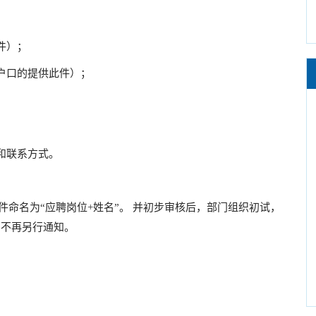
见附件）；
住户口的提供此件）；
件；
位和联系方式。
件命名为“应聘岗位+姓名”。 并初步审核后，部门组织初试，
，不再另行通知。