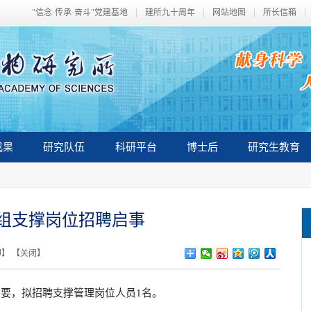
"信念·传承·奋斗"党建基地
建所九十周年
网站地图
所长信箱
成果
研究队伍
科研平台
博士后
研究生教育
组支撑岗位招聘启事
印
】 【
关闭
】
，拟招聘支撑管理岗位人员1名。