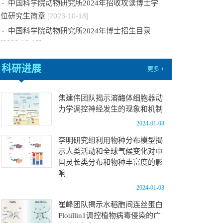
位研究生简章
[2023-10-18]
中国科学院动物研究所2024年博士招生目录
[2023-10-18]
2024年招收推荐免试硕士（含直博）研究生第
四批拟录取结果公示
[2023-10-17]
科研进展
更多 +
关于2023年度中国科学院杰出科技成就奖的拟
推荐公示
[2023-10-16]
焦建伟团队揭示溶酶体细胞器动
中国科学院动物研究所2024年推免生放弃拟录
力学调控神经发生的现象和机制
取资格公示
[2023-10-07]
2024-01-08
关于拟通过中国科学院提名2023年度国家科学
李明研究组利用物种分布模型揭
技术奖项目的公示
[2024-01-03]
示人类活动和全球气候变化对中
国灵长类分布和物种丰富度的影
中国科学院动物研究所国家动物博物馆文创商店
响
招租比选公告
[2023-12-18]
2024-01-03
中国科学院动物研究所2024年招收春季入学博
士研究生拟录取结果公示
[2023-12-01]
崔峰团队揭示水稻胞间连丝蛋白
Flotillin1调控植物病毒侵染的广
中国科学院动物研究所2024年招收攻读博士学