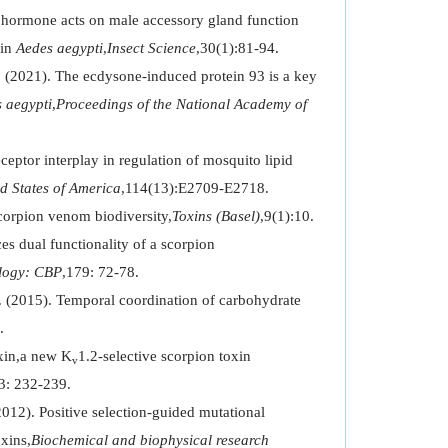
 hormone acts on male accessory gland function
 in
Aedes aegypti
,
Insect Science
,30(1):81-94.
 (2021). The ecdysone-induced protein 93 is a key
 aegypti
,
Proceedings of the National Academy of
eptor interplay in regulation of mosquito lipid
d States of America
,114(13):E2709-E2718.
corpion venom biodiversity,
Toxins (Basel)
,9(1):10.
s dual functionality of a scorpion
logy: CBP
,179: 72-78.
. (2015). Temporal coordination of carbohydrate
.
xin,a new K
1.2-selective scorpion toxin
v
3: 232-239.
012). Positive selection-guided mutational
xins,
Biochemical and biophysical research