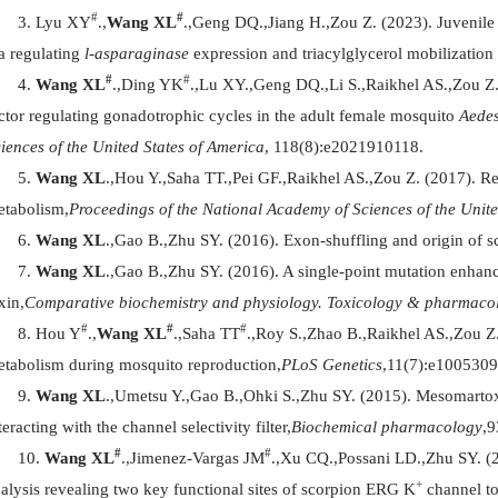
#
#
Lyu XY
.,
Wang XL
.,Geng DQ.,Jiang H.,Zou Z. (2023). Juvenile
a regulating
l-asparaginase
expression and triacylglycerol mobilization
#
#
Wang XL
.,Ding YK
.,Lu XY.,Geng DQ.,Li S.,Raikhel AS.,Zou Z.
ctor regulating gonadotrophic cycles in the adult female mosquito
Aedes
iences of the United States of America
,
118(8):e2021910118.
Wang XL
.,Hou Y.,Saha TT.,Pei GF.,Raikhel AS.,Zou Z. (2017). Rec
tabolism,
Proceedings of the National Academy of Sciences of the Unite
Wang XL
.,Gao B.,Zhu SY. (2016). Exon-shuffling and origin of s
Wang XL
.,Gao B.,Zhu SY. (2016). A single-point mutation enhance
xin,
Comparative biochemistry and physiology. Toxicology & pharmaco
#
#
#
Hou Y
.,
Wang XL
.,Saha TT
.,Roy S.,Zhao B.,Raikhel AS.,Zou Z
tabolism during mosquito reproduction,
PLoS Genetics
,11(7):e1005309
Wang XL
.,Umetsu Y.,Gao B.,Ohki S.,Zhu SY. (2015). Mesomarto
teracting with the channel selectivity filter,
Biochemical pharmacology
,9
#
#
Wang XL
.,Jimenez-Vargas JM
.,Xu CQ.,Possani LD.,Zhu SY. (2
+
alysis revealing two key functional sites of scorpion ERG K
channel to