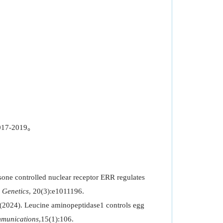
）
7-2019。
one controlled nuclear receptor ERR regulates
 Genetics
,
20(3):e1011196.
 (2024). Leucine aminopeptidase1 controls egg
munications
,15(1):106.