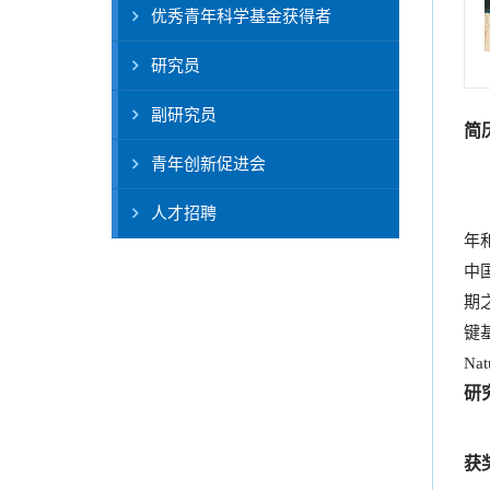
优秀青年科学基金获得者
研究员
副研究员
简
青年创新促进会
人才招聘
年
中
期
键基因
Na
研
获