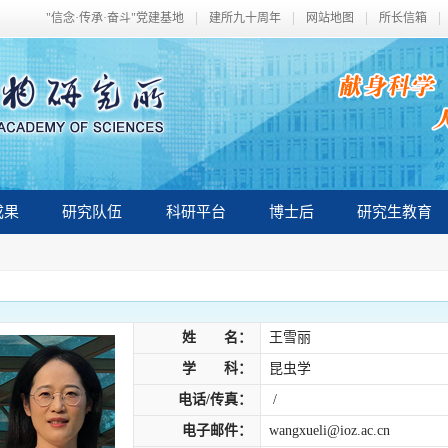
"信念·传承·奋斗"党建基地
建所九十周年
网站地图
所长信箱
成果
研究队伍
科研平台
博士后
研究生教育
姓 名：
王雪丽
学 科：
昆虫学
电话/传真：
/
电子邮件：
wangxueli@ioz.ac.cn