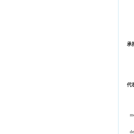
承
代
me
de