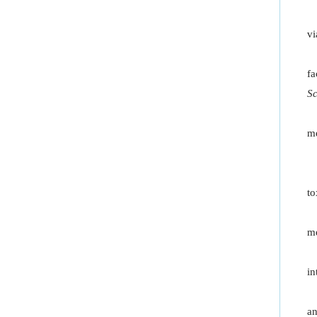
vi
fa
Sc
me
to
me
in
an