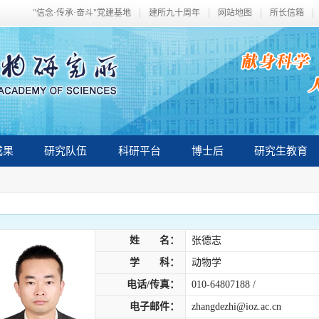
"信念·传承·奋斗"党建基地
建所九十周年
网站地图
所长信箱
成果
研究队伍
科研平台
博士后
研究生教育
姓 名：
张德志
学 科：
动物学
电话/传真：
010-64807188 /
电子邮件：
zhangdezhi@ioz.ac.cn