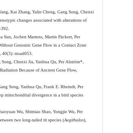
Wang, Kai Zhang, Yalin Cheng, Gang Song, Chenxi
otypic changes associated with alterations of
-392.
 Sun, Jochen Martens, Martin Päckert, Per
 Without Genomic Gene Flow in a Contact Zone
, 40(3): msad053.
g Song, Chenxi Jia, Yanhua Qu, Per Alström*,
Radiation Because of Ancient Gene Flow,
Gang Song, Yanhua Qu, Frank E. Rheindt, Per
ep mitochondrial divergence in a bird species
haoyuan Wu, Shimiao Shao, Yongjie Wu, Per
tween two long-tailed tit species (
Aegithalos
),