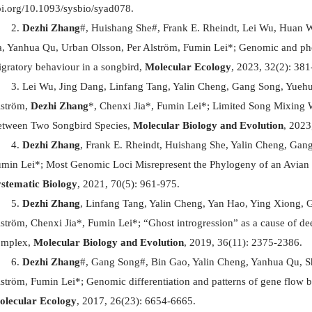
i.org/10.1093/sysbio/syad078.
Dezhi Zhang
#, Huishang She#, Frank E. Rheindt, Lei Wu, Huan 
a, Yanhua Qu, Urban Olsson, Per Alström, Fumin Lei*; Genomic and phen
gratory behaviour in a songbird,
Molecular Ecology
, 2023, 32(2): 381
Lei Wu, Jing Dang, Linfang Tang, Yalin Cheng, Gang Song, Yuehua
ström,
Dezhi Zhang
*, Chenxi Jia*, Fumin Lei*; Limited Song Mixing
tween Two Songbird Species,
Molecular Biology and Evolution
, 2023
Dezhi Zhang
, Frank E. Rheindt, Huishang She, Yalin Cheng, Gan
min Lei*; Most Genomic Loci Misrepresent the Phylogeny of an Avian 
stematic Biology
, 2021, 70(5): 961-975.
Dezhi Zhang
, Linfang Tang, Yalin Cheng, Yan Hao, Ying Xiong, 
ström, Chenxi Jia*, Fumin Lei*; “Ghost introgression” as a cause of de
omplex,
Molecular Biology and Evolution
, 2019, 36(11): 2375-2386.
Dezhi Zhang
#, Gang Song#, Bin Gao, Yalin Cheng, Yanhua Qu, S
ström, Fumin Lei*; Genomic differentiation and patterns of gene flow be
olecular Ecology
, 2017, 26(23): 6654-6665.