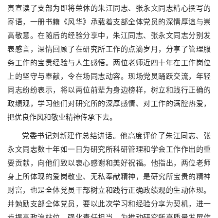
寅宣读了支部为即将荣休的朱江同志、张永文同志精心撰写的
寄语，一册书籍《风华》承载着支部全体党员的深情厚谊与崇
高敬意。在随后的经验分享中，朱江同志、张永文同志分别发
表感言，深情回顾了在研究所工作的点滴岁月，分享了管理服
务工作的宝贵经验与人生感悟。两位老师近四十年在工作岗位
上的坚守与奉献，令在场同志动容。现场党员踊跃交流，年轻
同志纷纷表示，将以两位前辈为身边榜样，树立和践行正确的
政绩观，学习他们对研究所的深厚感情、对工作的满腔热爱，
把优良作风和敬业精神传承下去。
党委书记刘新建作总结讲话。他高度评价了朱江同志、张
永文同志数十年如一日为研究所科研管理和学会工作作出的重
要贡献，向他们致以衷心感谢和美好祝福。他指出，两位老师
身上所体现的爱岗敬业、无私奉献精神，是研究所宝贵的精神
财富，也是全体党员干部树立和践行正确政绩观的生动体现。
并勉励支部全体党员，要以此次学习和经验分享为契机，进一
步提高政治站位，强化责任担当，为推动研究所高质量发展作