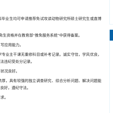
毕业生均可申请推荐免试攻读动物研究所硕士研究生或直博
免生资格并在教育部“推免服务系统”中获得备案。
、写应用能力。
学专业主干课无重修科目或补考记录。诚实守信，学风优良，
违法违纪受处分记录。
康状况良好。
浓厚，具有较强的独立调查研究、综合分析问题、解决问题能
质良好，遵纪守法。
要求。