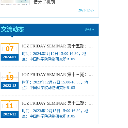
谱分子机制
位研究生简章
[2023-10-18]
2023-12-27
中国科学院动物研究所2024年博士招生目录
[2023-10-18]
2024年招收推荐免试硕士（含直博）研究生第
交流动态
更多 +
四批拟录取结果公示
[2023-10-17]
关于2023年度中国科学院杰出科技成就奖的拟
IOZ FRIDAY SEMINAR 第十五期：Neuronal diversification, specification and function in the hypothalamus、本能行为调控的嗅觉神经编码机制
07
推荐公示
[2023-10-16]
时间：2024年1月12日 15:00-16:30，地
2024-01
中国科学院动物研究所2024年推免生放弃拟录
点：中国科学院动物研究所B105
取资格公示
[2023-10-07]
IOZ FRIDAY SEMINAR 第十三期：上皮类器官系统构建之组织力的协调与细胞应答解析、利用表观基因组编辑技术调控基因表达
19
时间：2023年12月22日 15:00-16:30，地
2023-12
点：中国科学院动物研究所B105
IOZ FRIDAY SEMINAR 第十二期：动物月节律和年节律的奥秘探究、功能性毛细血管网络的体外构建及应用
11
时间：2023年12月15日 15:00-16:30，地
2023-12
点：中国科学院动物研究所B105