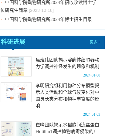
位研究生简章
[2023-10-18]
中国科学院动物研究所2024年博士招生目录
[2023-10-18]
2024年招收推荐免试硕士（含直博）研究生第
四批拟录取结果公示
[2023-10-17]
科研进展
更多 +
关于2023年度中国科学院杰出科技成就奖的拟
推荐公示
[2023-10-16]
焦建伟团队揭示溶酶体细胞器动
中国科学院动物研究所2024年推免生放弃拟录
力学调控神经发生的现象和机制
取资格公示
[2023-10-07]
2024-01-08
关于拟通过中国科学院提名2023年度国家科学
李明研究组利用物种分布模型揭
技术奖项目的公示
[2024-01-03]
示人类活动和全球气候变化对中
中国科学院动物研究所国家动物博物馆文创商店
国灵长类分布和物种丰富度的影
招租比选公告
[2023-12-18]
响
中国科学院动物研究所2024年招收春季入学博
2024-01-03
士研究生拟录取结果公示
[2023-12-01]
崔峰团队揭示水稻胞间连丝蛋白
中国科学院动物研究所2024年招收攻读博士学
Flotillin1调控植物病毒侵染的广