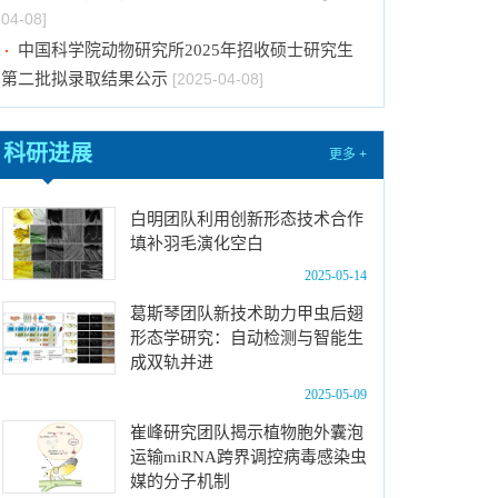
04-08]
中国科学院动物研究所2025年招收硕士研究生
第二批拟录取结果公示
[2025-04-08]
中国科学院动物研究所2025年招收硕士研究生
复试及拟录取结果公示
[2025-04-01]
科研进展
更多 +
中国科学院动物研究所2025年招收硕士研究生
复试分数线及复试名单公告
[2025-03-18]
白明团队利用创新形态技术合作
中国科学院动物研究所2025年招收硕士学位研
填补羽毛演化空白
究生复试录取办法
[2025-03-18]
2025-05-14
中国科学院动物研究所国家动物博物馆动物标本
修复养护比选公告
[2025-02-17]
葛斯琴团队新技术助力甲虫后翅
形态学研究：自动检测与智能生
中国科学院动物研究所2024年第二批报废固定
成双轨并进
资产处置项目成交结果公告
[2025-04-15]
2025-05-09
第二届“一带一路”地区昆虫多样性格局评估与智
崔峰研究团队揭示植物胞外囊泡
能监测体系关键技术培训班 报名通知（第一轮）
运输miRNA跨界调控病毒感染虫
[2025-04-09]
媒的分子机制
中国科学院动物研究所固定资产处置公告
[2025-