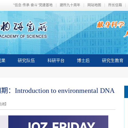
"信念·传承·奋斗"党建基地
建所九十周年
网站地图
所长信箱
成果
研究队伍
科研平台
博士后
研究生教育
ntroduction to environmental DNA
关闭
】