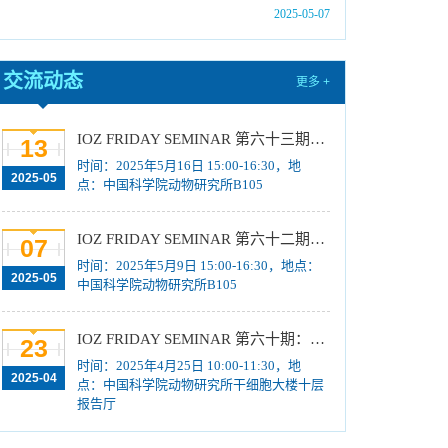
2025-05-07
04-08]
中国科学院动物研究所2025年招收硕士研究生
第二批拟录取结果公示
[2025-04-08]
交流动态
更多 +
中国科学院动物研究所2025年招收硕士研究生
复试及拟录取结果公示
[2025-04-01]
IOZ FRIDAY SEMINAR 第六十三期：从巴甫洛夫到钦俊德：科学精神的百年回响与我的探索之路
13
中国科学院动物研究所2025年招收硕士研究生
时间：2025年5月16日 15:00-16:30，地
2025-05
点：中国科学院动物研究所B105
复试分数线及复试名单公告
[2025-03-18]
中国科学院动物研究所2025年招收硕士学位研
IOZ FRIDAY SEMINAR 第六十二期：人工智能在蛋白质、基因组与转录组尺度的建模探索
究生复试录取办法
07
[2025-03-18]
时间：2025年5月9日 15:00-16:30，地点：
中国科学院动物研究所国家动物博物馆动物标本
2025-05
中国科学院动物研究所B105
修复养护比选公告
[2025-02-17]
IOZ FRIDAY SEMINAR 第六十期：Gastruloids: models of gastrulation and body plan engineering
23
时间：2025年4月25日 10:00-11:30，地
2025-04
点：中国科学院动物研究所干细胞大楼十层
报告厅