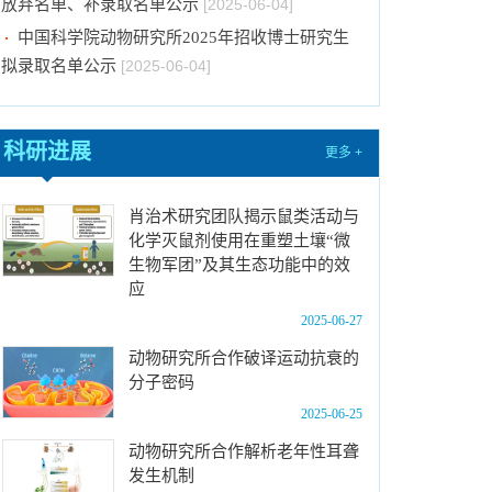
中国科学院动物研究所2025年招收博士研究生
拟录取名单公示
[2025-06-04]
中国科学院动物研究所2025年优秀大学生夏令
营活动招募计划
[2025-05-28]
中国科学院动物研究所2025年招收港澳台硕士
科研进展
更多 +
研究生拟录取结果公示
[2025-05-23]
中国科学院动物研究所2024年第二批报废固定
肖治术研究团队揭示鼠类活动与
资产处置项目成交结果公告
[2025-04-15]
化学灭鼠剂使用在重塑土壤“微
生物军团”及其生态功能中的效
第二届“一带一路”地区昆虫多样性格局评估与智
应
能监测体系关键技术培训班 报名通知（第一轮）
2025-06-27
[2025-04-09]
中国科学院动物研究所2025年招收博士研究生
动物研究所合作破译运动抗衰的
放弃名单、补录取名单公示
分子密码
[2025-06-20]
中国科学院动物研究所2025年招收博士研究生
2025-06-25
放弃名单、补录取名单公示
[2025-06-11]
动物研究所合作解析老年性耳聋
发生机制
中国科学院动物研究所2025年招收博士研究生