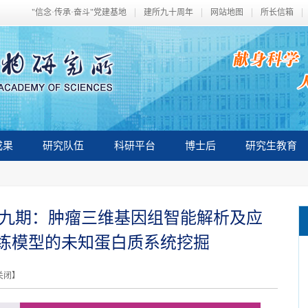
"信念·传承·奋斗"党建基地
建所九十周年
网站地图
所长信箱
成果
研究队伍
科研平台
博士后
研究生教育
R 第六十九期：肿瘤三维基因组智能解析及应
练模型的未知蛋白质系统挖掘
关闭
】