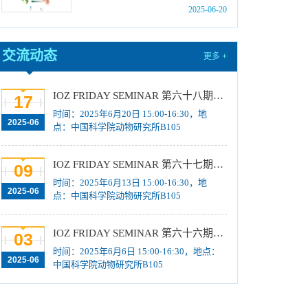
放弃名单、补录取名单公示
[2025-06-04]
2025-06-20
中国科学院动物研究所2025年招收博士研究生
拟录取名单公示
[2025-06-04]
交流动态
更多 +
中国科学院动物研究所2025年优秀大学生夏令
营活动招募计划
[2025-05-28]
IOZ FRIDAY SEMINAR 第六十八期：Dissecting the neural circuitry underlying motivated behaviors
17
中国科学院动物研究所2025年招收港澳台硕士
时间：2025年6月20日 15:00-16:30，地
2025-06
研究生拟录取结果公示
[2025-05-23]
点：中国科学院动物研究所B105
中国科学院动物研究所2024年第二批报废固定
资产处置项目成交结果公告
[2025-04-15]
IOZ FRIDAY SEMINAR 第六十七期：表观沉默系统与细胞命运决定
09
第二届“一带一路”地区昆虫多样性格局评估与智
时间：2025年6月13日 15:00-16:30，地
2025-06
点：中国科学院动物研究所B105
能监测体系关键技术培训班 报名通知（第一轮）
[2025-04-09]
IOZ FRIDAY SEMINAR 第六十六期：载人空间站生命科学研究进展与任务规划
03
时间：2025年6月6日 15:00-16:30，地点：
2025-06
中国科学院动物研究所B105