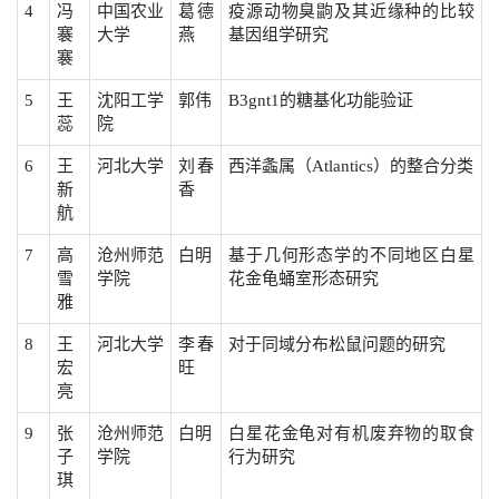
4
冯
中国农业
葛德
疫源动物臭鼩及其近缘种的比较
褰
大学
燕
基因组学研究
褰
5
王
沈阳工学
郭伟
B3gnt1的糖基化功能验证
蕊
院
6
王
河北大学
刘春
西洋螽属（Atlantics）的整合分类
新
香
航
7
高
沧州师范
白明
基于几何形态学的不同地区白星
雪
学院
花金龟蛹室形态研究
雅
8
王
河北大学
李春
对于同域分布松鼠问题的研究
宏
旺
亮
9
张
沧州师范
白明
白星花金龟对有机废弃物的取食
子
学院
行为研究
琪