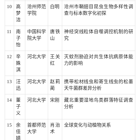
10
高
沧州师范
白明
沧州市鞘翅目昆虫生物多样性调
梦
学院
查与标本数字化初探
洁
11
南
中国科学
唐铁
神经突线粒体自噬调控机制的研
子
院大学
山
究
怡
12
辛
河北大学
王关
灭蚊剂胁迫对共生体抗病原体能
姝
红
力的影响
淇
13
汪
河北大学
赵莉
携带松材线虫和寄生线虫的松墨
迅
蔺
天牛菌群差异分析
14
董
河北大学
宋刚
藏北重要湿地鸟类群落特征调查
子
分析
义
15
余
首都师范
肖治
全球变化与动植物关系
佳
大学
术
婧