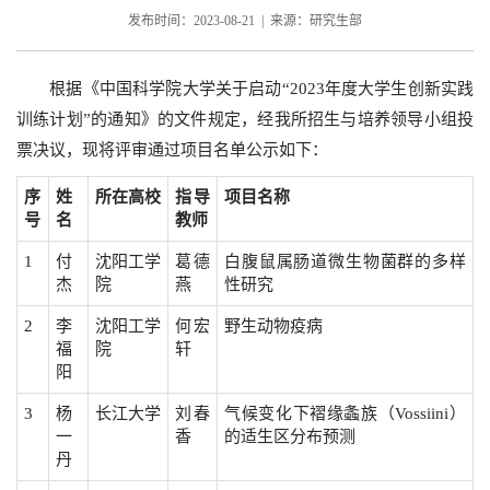
发布时间：2023-08-21 | 来源：研究生部
根据《中国科学院大学关于启动“2023年度大学生创新实践
训练计划”的通知》的文件规定，经我所招生与培养领导小组投
票决议，现将评审通过项目名单公示如下：
序
姓
所在高校
指导
项目名称
号
名
教师
1
付
沈阳工学
葛德
白腹鼠属肠道微生物菌群的多样
杰
院
燕
性研究
2
李
沈阳工学
何宏
野生动物疫病
福
院
轩
阳
3
杨
长江大学
刘春
气候变化下褶缘螽族（Vossiini）
一
香
的适生区分布预测
丹