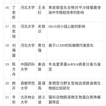
16
丁
河北大学
王关
表皮碳氢化合物对平沙绿僵菌侵
若
红
染中华按蚊效率的影响
昕
17
刘
河北大学
宋默
Db16对小鼠心脏的影响
思
识
琦
18
刘
河北大学
黄仕
基于LCMS的妊娠期代谢变化
瑀
强
璇
19
陈
中国药科
秦启
冬虫夏草菌dsRNA病毒分离与鉴
方
大学
联
定
舟
20
颜
首都师范
葛德
家栖型与野生型啮齿类肠道微生
开
大学
燕
物组比较研究
21
辛
北京林业
胡义
猫科动物肠道微生物蛋白质降解
彤
大学
波
菌筛选