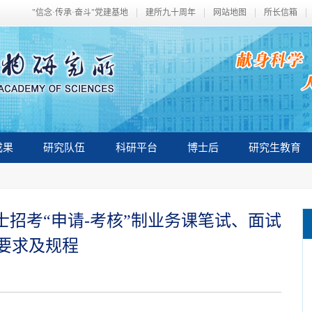
"信念·传承·奋斗"党建基地
建所九十周年
网站地图
所长信箱
成果
研究队伍
科研平台
博士后
研究生教育
士招考“申请-考核”制业务课笔试、面试
要求及规程