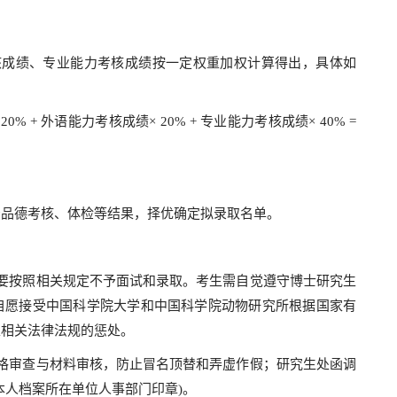
核成绩、专业能力考核成绩按一定权重加权计算得出，具体如
0% + 外语能力考核成绩× 20% + 专业能力考核成绩× 40% =
治品德考核、体检等结果，择优确定拟录取名单。
要按照相关规定不予面试和录取。考生需自觉遵守博士研究生
自愿接受中国科学院大学和中国科学院动物研究所根据国家有
家相关法律法规的惩处。
格审查与材料审核，防止冒名顶替和弄虚作假；研究生处函调
本人档案所在单位人事部门印章)。