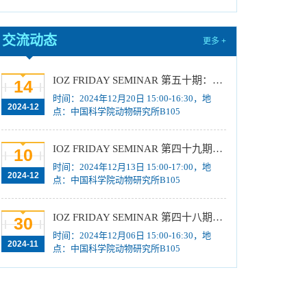
国际动物学会关于申报第十届（2024-2026年
度）中国科协青年托举人才工程项目的通知
[2024-
交流动态
更多 +
11-08]
中国科学院动物研究所2025年招收攻读博士学
IOZ FRIDAY SEMINAR 第五十期：蚊媒病毒感染与传播
14
位研究生简章
[2024-10-21]
时间：2024年12月20日 15:00-16:30，地
2024-12
中国科学院动物研究所2025年招收攻读硕士学
点：中国科学院动物研究所B105
位研究生简章
[2024-10-15]
中国科学院动物研究所2025年推免生放弃拟录
IOZ FRIDAY SEMINAR 第四十九期：ProDESIGN-LE与CarbonDesign：AI辅助的蛋白质设计、基于深度学习等新视角探究分子序列适应性演化
10
取资格公示
[2024-10-15]
时间：2024年12月13日 15:00-17:00，地
2024-12
点：中国科学院动物研究所B105
2025年招收推荐免试硕士（含直博）研究生第
五批拟录取结果公示
[2024-10-15]
IOZ FRIDAY SEMINAR 第四十八期：皮层发育与社交行为机制解析
30
关于国产原创药物与干细胞诊疗研发能力提升-
时间：2024年12月06日 15:00-16:30，地
创新细胞技术研发平台项目水土保持方案报告的公
2024-11
点：中国科学院动物研究所B105
示
[2024-10-15]