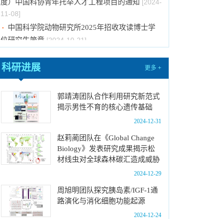
度）中国科协青年托举人才工程项目的通知
[2024-
11-08]
中国科学院动物研究所2025年招收攻读博士学
位研究生简章
[2024-10-21]
中国科学院动物研究所2025年招收攻读硕士学
科研进展
位研究生简章
[2024-10-15]
更多 +
中国科学院动物研究所2025年推免生放弃拟录
取资格公示
[2024-10-15]
郭靖涛团队合作利用研究新范式
揭示男性不育的核心遗传基础
2025年招收推荐免试硕士（含直博）研究生第
五批拟录取结果公示
[2024-10-15]
2024-12-31
关于国产原创药物与干细胞诊疗研发能力提升-
赵莉蔺团队在《Global Change
创新细胞技术研发平台项目水土保持方案报告的公
Biology》发表研究成果揭示松
材线虫对全球森林碳汇造成威胁
示
[2024-10-15]
2024-12-29
中国科学院动物研究所2025年招收春季入学博
士研究生拟录取结果公示
[2024-11-28]
周旭明团队探究胰岛素/IGF-1通
路演化与消化细胞功能起源
国际动物学会2024-2026年中国科协青年托举人
2024-12-24
才工程项目推荐候选人评审结果公示
[2024-11-25]