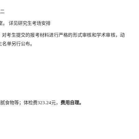
课二
室。 详见研究生考场安排
，对考生提交的报考材料进行严格的形式审核和学术审核，动
考生名单另行公布。
食物等；体检费323.24元，
费用自理。