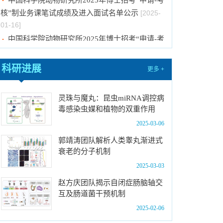
核”制业务课笔试成绩及进入面试名单公示
[2025-
01-16]
中国科学院动物研究所2025年博士招考“申请-考
核”制进入笔试名单公示
[2025-01-08]
中国科学院动物研究所2025年博士招考“申请-考
科研进展
更多 +
核”制业务课笔试、面试总体要求及规程
[2025-01-
08]
中国科学院动物研究所2025年招收春季入学博
灵珠与魔丸：昆虫miRNA调控病
毒感染虫媒和植物的双重作用
士研究生拟录取结果公示
[2024-11-28]
2025-03-06
国际动物学会2024-2026年中国科协青年托举人
才工程项目推荐候选人评审结果公示
[2024-11-25]
郭靖涛团队解析人类睾丸渐进式
衰老的分子机制
国际动物学会关于申报第十届（2024-2026年
度）中国科协青年托举人才工程项目的通知
2025-03-03
[2024-
11-08]
赵方庆团队揭示自闭症肠脑轴交
互及肠道菌干预机制
2025-02-06