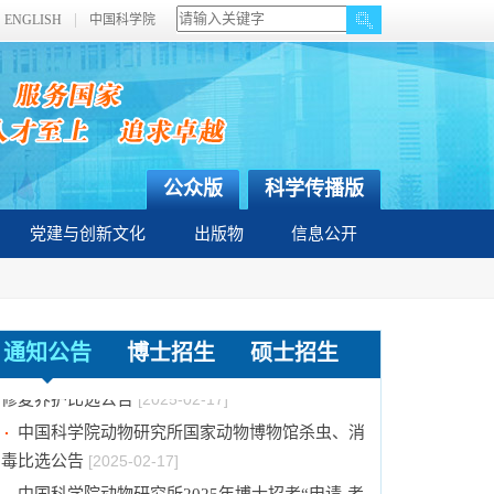
ENGLISH
中国科学院
核”制进入笔试名单公示
[2025-01-08]
中国科学院动物研究所2025年博士招考“申请-考
核”制业务课笔试、面试总体要求及规程
[2025-01-
08]
中国科学院动物研究所2025年招收春季入学博
士研究生拟录取结果公示
[2024-11-28]
公众版
科学传播版
国际动物学会2024-2026年中国科协青年托举人
才工程项目推荐候选人评审结果公示
党建与创新文化
出版物
[2024-11-25]
信息公开
国际动物学会关于申报第十届（2024-2026年
度）中国科协青年托举人才工程项目的通知
[2024-
11-08]
通知公告
博士招生
硕士招生
中国科学院动物研究所国家动物博物馆动物标本
修复养护比选公告
[2025-02-17]
中国科学院动物研究所国家动物博物馆杀虫、消
毒比选公告
[2025-02-17]
中国科学院动物研究所2025年博士招考“申请-考