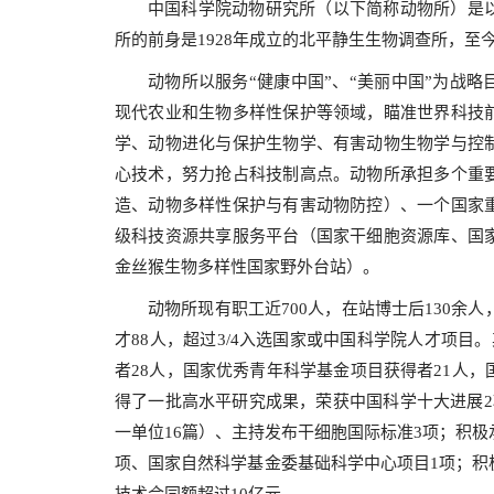
中国科学院动物研究所（以下简称动物所）是
所的前身是1928年成立的北平静生生物调查所，至
动物所以服务“健康中国”、“美丽中国”为战
现代农业和生物多样性保护等领域，瞄准世界科技
学、动物进化与保护生物学、有害动物生物学与控
心技术，努力抢占科技制高点。动物所承担多个重
造、动物多样性保护与有害动物防控）、一个国家
级科技资源共享服务平台（国家干细胞资源库、国
金丝猴生物多样性国家野外台站）。
动物所现有职工近700人，在站博士后130余
才88人，超过3/4入选国家或中国科学院人才项
者28人，国家优秀青年科学基金项目获得者21人，
得了一批高水平研究成果，荣获中国科学十大进展2
一单位16篇）、主持发布干细胞国际标准3项；积
项、国家自然科学基金委基础科学中心项目1项；积