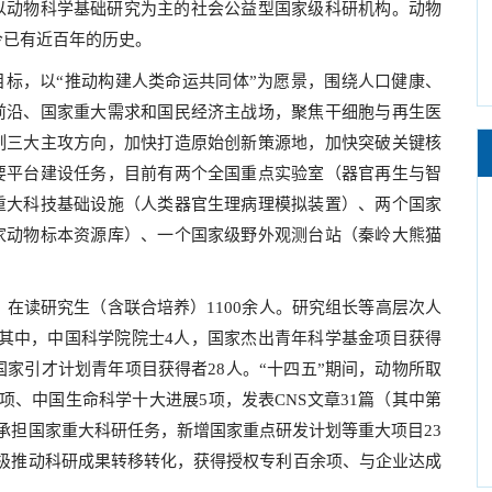
以动物科学基础研究为主的社会公益型国家级科研机构。动物
今已有近百年的历史。
略目标，以“推动构建人类命运共同体”为愿景，围绕人口健康、
前沿、国家重大需求和国民经济主战场，聚焦干细胞与再生医
制三大主攻方向，加快打造原始创新策源地，加快突破关键核
要平台建设任务，目前有两个全国重点实验室（器官再生与智
重大科技基础设施（人类器官生理病理模拟装置）、两个国家
家动物标本资源库）、一个国家级野外观测台站（秦岭大熊猫
人，在读研究生（含联合培养）1100余人。研究组长等高层次人
目。其中，中国科学院院士4人，国家杰出青年科学基金项目获得
国家引才计划青年项目获得者28人。“十四五”期间，动物所取
项、中国生命科学十大进展5项，发表CNS文章31篇（其中第
极承担国家重大科研任务，新增国家重点研发计划等重大项目23
极推动科研成果转移转化，获得授权专利百余项、与企业达成