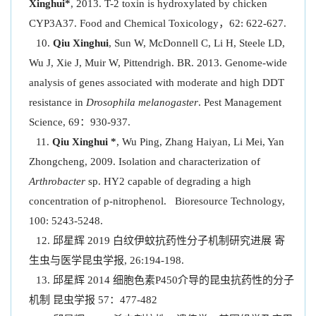
Xinghui*
, 2013. T-2 toxin is hydroxylated by chicken
CYP3A37. Food and Chemical Toxicology，62: 622-627.
Qiu Xinghui
, Sun W, McDonnell C, Li H, Steele LD,
Wu J, Xie J, Muir W, Pittendrigh. BR. 2013. Genome-wide
analysis of genes associated with moderate and high DDT
resistance in
Drosophila
melanogaster
. Pest Management
Science, 69：930-937.
Qiu Xinghui *
, Wu Ping, Zhang Haiyan, Li Mei, Yan
Zhongcheng, 2009. Isolation and characterization of
Arthrobacter
sp. HY2 capable of degrading a high
concentration of p-nitrophenol. Bioresource Technology,
100: 5243-5248.
邱星辉 2019 白纹伊蚊抗药性分子机制研究进展 寄
生虫与医学昆虫学报, 26:194-198.
邱星辉 2014 细胞色素P450介导的昆虫抗药性的分子
机制 昆虫学报 57：477-482