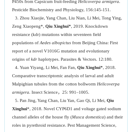
P450s from Capsicum fruit-feeding
Helicoverpa armigera
.
Pesticide Biochemistry and Physiology, 156:145-151.
Zhou Xiaojie, Yang Chan, Liu Nian, Li Mei, Tong Ying,
Zeng Xiaopeng*,
Qiu Xinghui*
, 2019. Knockdown
resistance (kdr) mutations within seventeen field
populations of
Aedes albopictus
from Beijing China: First
report of a novel V1016G mutation and evolutionary
origins of
kdr
haplotypes. Parasites & Vectors. 12:180.
Yuan Yiyang, Li Mei, Fan Fan,
Qiu Xinghui*
, 2018.
Comparative transcriptomic analysis of larval and adult
Malpighian tubules from the cotton bollworm
Helicoverpa
armigera
. Insect Science，25: 991–1005.
Pan Jing, Yang Chan, Liu Yan, Gao Qi, Li Mei,
Qiu
Xinghui
*, 2018. Novel CYP6D1 and voltage gated sodium
channel alleles of the house fly (
Musca domestica
) and their
roles in pyrethroid resistance. Pest Management Science,