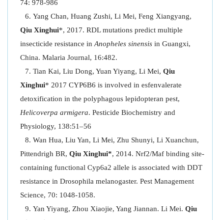
74: 978-986
Yang Chan, Huang Zushi, Li Mei, Feng Xiangyang,
Qiu Xinghui
*, 2017. RDL mutations predict multiple
insecticide resistance in
Anopheles sinensis
in Guangxi,
China. Malaria Journal, 16:482.
Tian Kai, Liu Dong, Yuan Yiyang, Li Mei,
Qiu
Xinghui
* 2017 CYP6B6 is involved in esfenvalerate
detoxification in the polyphagous lepidopteran pest,
Helicoverpa armigera
. Pesticide Biochemistry and
Physiology, 138:51–56
Wan Hua, Liu Yan, Li Mei, Zhu Shunyi, Li Xuanchun,
Pittendrigh BR,
Qiu Xinghui*
, 2014. Nrf2/Maf binding site-
containing functional Cyp6a2 allele is associated with DDT
resistance in Drosophila melanogaster. Pest Management
Science, 70: 1048-1058.
Yan Yiyang, Zhou Xiaojie, Yang Jiannan. Li Mei.
Qiu