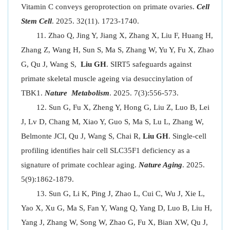
Vitamin C conveys geroprotection on primate ovaries.
Cell
Stem Cell
. 2025. 32(11). 1723-1740.
Zhao Q, Jing Y, Jiang X, Zhang X, Liu F, Huang H,
Zhang Z, Wang H, Sun S, Ma S, Zhang W, Yu Y, Fu X, Zhao
G, Qu J, Wang S,
Liu GH
. SIRT5 safeguards against
primate skeletal muscle ageing via desuccinylation of
TBK1.
Nat
ure
Metab
olism
. 2025. 7(3):556-573.
Sun G, Fu X, Zheng Y, Hong G, Liu Z, Luo B, Lei
J, Lv D, Chang M, Xiao Y, Guo S, Ma S, Lu L, Zhang W,
Belmonte JCI, Qu J, Wang S, Chai R,
Liu GH
. Single-cell
profiling identifies hair cell SLC35F1 deficiency as a
signature of primate cochlear aging.
Nature Aging
. 2025.
5(9):1862-1879.
Sun G, Li K, Ping J, Zhao L, Cui C, Wu J, Xie L,
Yao X, Xu G, Ma S, Fan Y, Wang Q, Yang D, Luo B, Liu H,
Yang J, Zhang W, Song W, Zhao G, Fu X, Bian XW, Qu J,