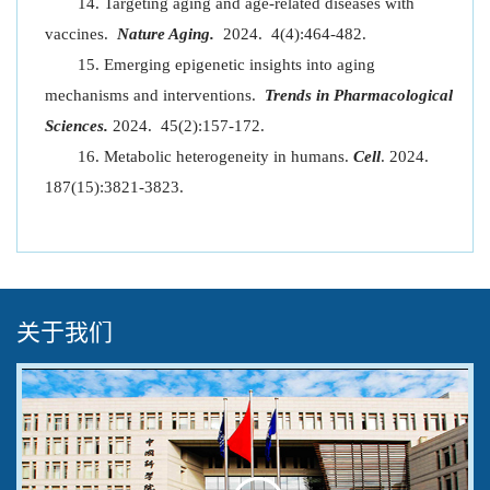
Targeting aging and age-related diseases with
vaccines.
Nature Aging.
2024. 4(4):464-482.
Emerging epigenetic insights into aging
mechanisms and interventions.
Trends in Pharmacological
Sciences.
2024. 45(2):157-172.
Metabolic heterogeneity in humans.
Cell
. 2024.
187(15):3821-3823.
关于我们