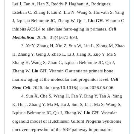
Lei J, Tan A, Han Z, Reddy P, Haghani A, Rodriguez
Esteban C, Zhang F, Liu Z, Liu N, Wang S, Horvath S, Yang
J, Izpisua Belmonte JC, Zhang W, Qu J,
Liu GH
. Vitamin C
inhibits ACSL4 to alleviate ferro-aging in primates.
Cell
Metabolism
. 2026. 38(4):673-693.
Ye Y, Zhang H, Xin Z, Sun W, Liu L, Xiong M, Zhao
H, Zhang Y, Geng J, Zhao L, Li J, Jiang X, Zuo Y, Ma S,
Zhang H, Wang S, Zhao G, Izpisua Belmonte JC, Qu J,
Zhang W,
Liu GH
. Vitamin C attenuates primate bone
marrow aging at the molecular and progenitor level.
Cell
Stem Cell
. 2026.
doi: org/10.1016/j.stem.2026.06.006.
Sun X, Che S, Wang H, Fan Y, Ding Y, Tan A, Yang
K, Hu J, Zhang Y, Ma M, Hu J, Sun S, Li J, Ma S, Wang S,
Izpisua Belmonte JC, Qu J, Zhang W,
Liu GH
. Vascular
organoid model of Hutchinson Gilford Progeria Syndrome
uncovers repression of the SRF pathway in premature