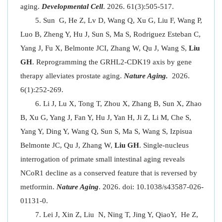
aging.
Developmental Cell
. 2026. 61(3):505-517.
Sun G, He Z, Lv D, Wang Q, Xu G, Liu F, Wang P,
Luo B, Zheng Y, Hu J, Sun S, Ma S, Rodriguez Esteban C,
Yang J, Fu X, Belmonte JCI, Zhang W, Qu J, Wang S,
Liu
GH
. Reprogramming the GRHL2-CDK19 axis by gene
therapy alleviates prostate aging.
Nature Aging.
2026.
6(1):252-269.
Li J, Lu X, Tong T, Zhou X, Zhang B, Sun X, Zhao
B, Xu G, Yang J, Fan Y, Hu J, Yan H, Ji Z, Li M, Che S,
Yang Y, Ding Y, Wang Q, Sun S, Ma S, Wang S, Izpisua
Belmonte JC, Qu J, Zhang W,
Liu GH
. Single-nucleus
interrogation of primate small intestinal aging reveals
NCoR1 decline as a conserved feature that is reversed by
metformin.
Nature Aging
. 2026. doi: 10.1038/s43587-026-
01131-0.
Lei J, Xin Z, Liu N, Ning T, Jing Y, QiaoY, He Z,