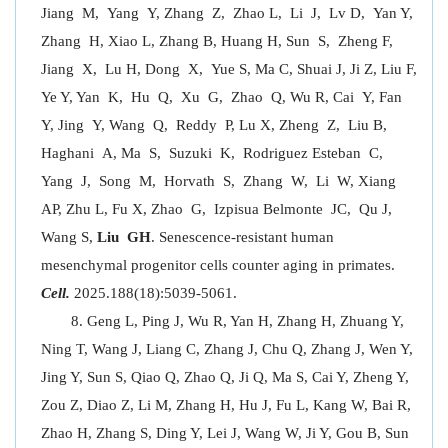
Jiang M, Yang Y, Zhang Z, Zhao L, Li J, Lv D, Yan Y,
Zhang H, Xiao L, Zhang B, Huang H, Sun S, Zheng F,
Jiang X, Lu H, Dong X, Yue S, Ma C, Shuai J, Ji Z, Liu F,
Ye Y, Yan K, Hu Q, Xu G, Zhao Q, Wu R, Cai Y, Fan
Y, Jing Y, Wang Q, Reddy P, Lu X, Zheng Z, Liu B,
Haghani A, Ma S, Suzuki K, Rodriguez Esteban C,
Yang J, Song M, Horvath S, Zhang W, Li W, Xiang
AP, Zhu L, Fu X, Zhao G, Izpisua Belmonte JC, Qu J,
Wang S,
Liu
GH
. Senescence-resistant human
mesenchymal progenitor cells counter aging in primates.
Cell.
2025.188(18):5039-5061.
Geng L, Ping J, Wu R, Yan H, Zhang H, Zhuang Y,
Ning T, Wang J, Liang C, Zhang J, Chu Q, Zhang J, Wen Y,
Jing Y, Sun S, Qiao Q, Zhao Q, Ji Q, Ma S, Cai Y, Zheng Y,
Zou Z, Diao Z, Li M, Zhang H, Hu J, Fu L, Kang W, Bai R,
Zhao H, Zhang S, Ding Y, Lei J, Wang W, Ji Y, Gou B, Sun