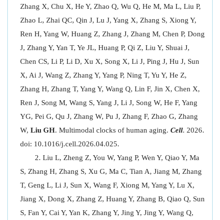
Zhang X, Chu X, He Y, Zhao Q, Wu Q, He M, Ma L, Liu P,
Zhao L, Zhai QC, Qin J, Lu J, Yang X, Zhang S, Xiong Y,
Ren H, Yang W, Huang Z, Zhang J, Zhang M, Chen P, Dong
J, Zhang Y, Yan T, Ye JL, Huang P, Qi Z, Liu Y, Shuai J,
Chen CS, Li P, Li D, Xu X, Song X, Li J, Ping J, Hu J, Sun
X, Ai J, Wang Z, Zhang Y, Yang P, Ning T, Yu Y, He Z,
Zhang H, Zhang T, Yang Y, Wang Q, Lin F, Jin X, Chen X,
Ren J, Song M, Wang S, Yang J, Li J, Song W, He F, Yang
YG, Pei G, Qu J, Zhang W, Pu J, Zhang F, Zhao G, Zhang
W,
Liu GH
. Multimodal clocks of human aging.
Cell
. 2026.
doi: 10.1016/j.cell.2026.04.025.
Liu L, Zheng Z, You W, Yang P, Wen Y, Qiao Y, Ma
S, Zhang H, Zhang S, Xu G, Ma C, Tian A, Jiang M, Zhang
T, Geng L, Li J, Sun X, Wang F, Xiong M, Yang Y, Lu X,
Jiang X, Dong X, Zhang Z, Huang Y, Zhang B, Qiao Q, Sun
S, Fan Y, Cai Y, Yan K, Zhang Y, Jing Y, Jing Y, Wang Q,