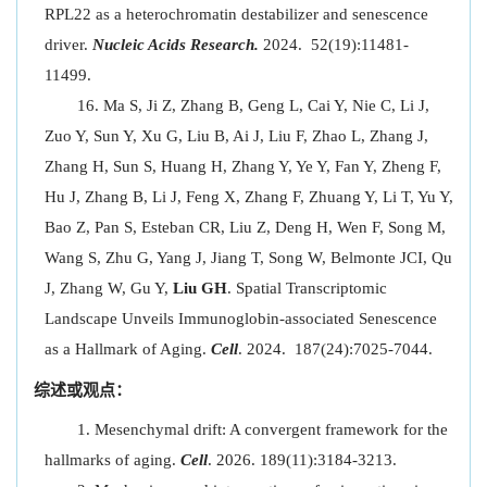
RPL22 as a heterochromatin destabilizer and senescence
driver.
Nucleic Acids Research.
2024. 52(19):11481-
11499.
Ma S, Ji Z, Zhang B, Geng L, Cai Y, Nie C, Li J,
Zuo Y, Sun Y, Xu G, Liu B, Ai J, Liu F, Zhao L, Zhang J,
Zhang H, Sun S, Huang H, Zhang Y, Ye Y, Fan Y, Zheng F,
Hu J, Zhang B, Li J, Feng X, Zhang F, Zhuang Y, Li T, Yu Y,
Bao Z, Pan S, Esteban CR, Liu Z, Deng H, Wen F, Song M,
Wang S, Zhu G, Yang J, Jiang T, Song W, Belmonte JCI, Qu
J, Zhang W, Gu Y,
Liu GH
. Spatial Transcriptomic
Landscape Unveils Immunoglobin-associated Senescence
as a Hallmark of Aging.
Cell
. 2024. 187(24):7025-7044.
综述或观点：
Mesenchymal drift: A convergent framework for the
hallmarks of aging.
Cell
. 2026. 189(11):3184-3213.