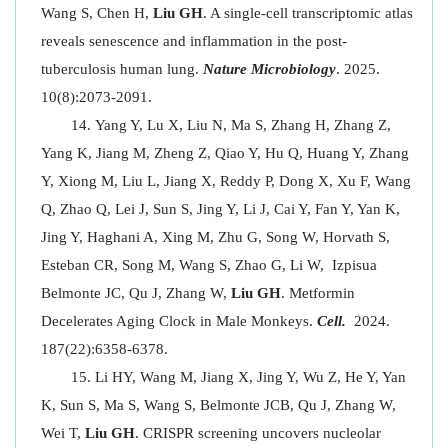
Wang S, Chen H,
Liu GH
. A single-cell transcriptomic atlas
reveals senescence and inflammation in the post-
tuberculosis human lung.
Nature Microbiology
. 2025.
10(8):2073-2091.
Yang Y, Lu X, Liu N, Ma S, Zhang H, Zhang Z,
Yang K, Jiang M, Zheng Z, Qiao Y, Hu Q, Huang Y, Zhang
Y, Xiong M, Liu L, Jiang X, Reddy P, Dong X, Xu F, Wang
Q, Zhao Q, Lei J, Sun S, Jing Y, Li J, Cai Y, Fan Y, Yan K,
Jing Y, Haghani A, Xing M, Zhu G, Song W, Horvath S,
Esteban CR, Song M, Wang S, Zhao G, Li W, Izpisua
Belmonte JC, Qu J, Zhang W,
Liu GH
. Metformin
Decelerates Aging Clock in Male Monkeys.
Cell.
2024.
187(22):6358-6378.
Li HY, Wang M, Jiang X, Jing Y, Wu Z, He Y, Yan
K, Sun S, Ma S, Wang S, Belmonte JCB, Qu J, Zhang W,
Wei T,
Liu GH
. CRISPR screening uncovers nucleolar