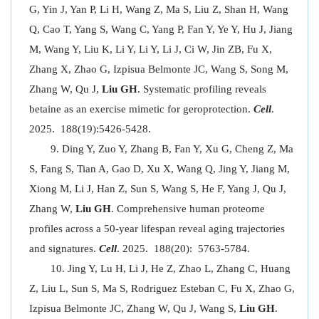
G, Yin J, Yan P, Li H, Wang Z, Ma S, Liu Z, Shan H, Wang
Q, Cao T, Yang S, Wang C, Yang P, Fan Y, Ye Y, Hu J, Jiang
M, Wang Y, Liu K, Li Y, Li Y, Li J, Ci W, Jin ZB, Fu X,
Zhang X, Zhao G, Izpisua Belmonte JC, Wang S, Song M,
Zhang W, Qu J,
Liu GH
. Systematic profiling reveals
betaine as an exercise mimetic for geroprotection.
Cell
.
2025. 188(19):5426-5428.
Ding Y, Zuo Y, Zhang B, Fan Y, Xu G, Cheng Z, Ma
S, Fang S, Tian A, Gao D, Xu X, Wang Q, Jing Y, Jiang M,
Xiong M, Li J, Han Z, Sun S, Wang S, He F, Yang J, Qu J,
Zhang W,
Liu GH
. Comprehensive human proteome
profiles across a 50-year lifespan reveal aging trajectories
and signatures.
Cell
. 2025. 188(20): 5763-5784.
Jing Y, Lu H, Li J, He Z, Zhao L, Zhang C, Huang
Z, Liu L, Sun S, Ma S, Rodriguez Esteban C, Fu X, Zhao G,
Izpisua Belmonte JC, Zhang W, Qu J, Wang S,
Liu GH
.