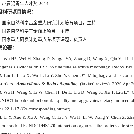
嘉锡青年人才奖 2014
担科研项目情况：
家自然科学基金重大研究计划培育项目，主持
家自然科学基金面上项目，主持
家重点研发计划重点专项子课题，负责人
表论著：
Wu H*, Wei H, Zhang D, Sehgal SA, Zhang D, Wang X, Qin Y, Liu L*
ogenesis switches on IRP1 to fine tune selective mitophagy. Redox Bio
Liu L
, Liao X, Wu H, Li Y, Zhu Y, Chen Q*. Mitophagy and its contri
sorders.
Antioxidants & Redox Signaling
(invited review) 2020 Apr
Wu H, Wang Y, Li W, Chen H, Du L, Liu D, Wang X, Xu T,
Liu L
*, 
NDC1 impairs mitochondrial quality and aggravates dietary-induced 
r 22:1-17 (Co-corresponding author)
Li Y, Xue Y, Xu X, Wang G, Liu Y, Wu H, Li W, Wang Y, Chen Z, Zha
tochondrial FUNDC1/HSC70 interaction organizes the proteostatic stress