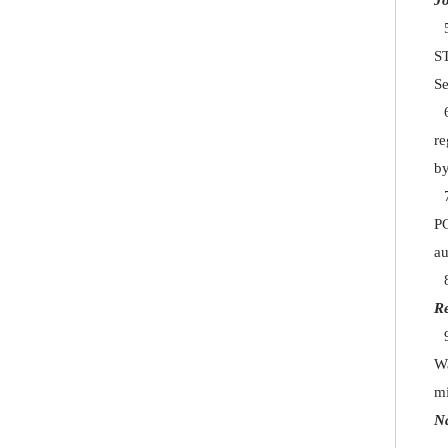
Jo
ST
Se
re
b
PG
au
R
Wa
mi
Na