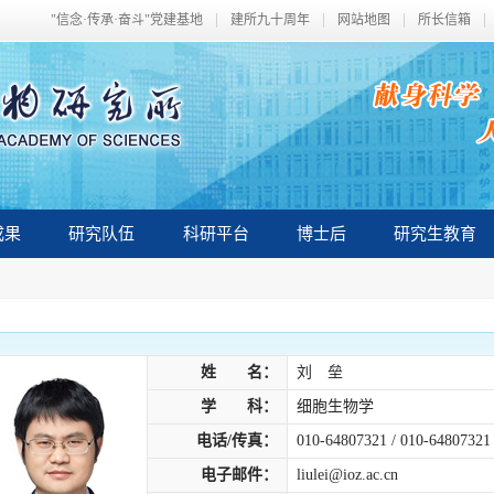
"信念·传承·奋斗"党建基地
建所九十周年
网站地图
所长信箱
成果
研究队伍
科研平台
博士后
研究生教育
姓 名：
刘 垒
学 科：
细胞生物学
电话/传真：
010-64807321 / 010-64807321
电子邮件：
liulei@ioz.ac.cn