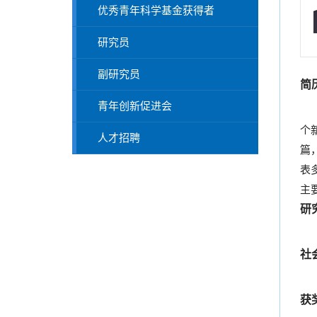
优秀青年科学基金获得者
研究员
副研究员
简
青年创新促进会
个
人才招聘
篇，
表
主
研
线
社
北
获