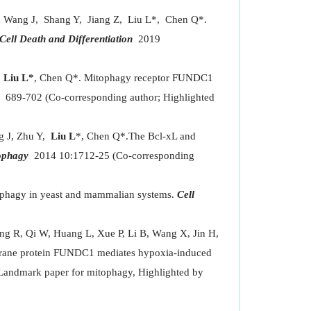
 Wang J, Shang Y, Jiang Z, Liu L*, Chen Q*.
Cell Death and Differentiation
2019
,
Liu L*
, Chen Q*. Mitophagy receptor FUNDC1
89-702 (Co-corresponding author; Highlighted
 J, Zhu Y,
Liu L
*, Chen Q*.The Bcl-xL and
ophagy
2014 10:1712-25 (Co-corresponding
phagy in yeast and mammalian systems.
Cell
g R, Qi W, Huang L, Xue P, Li B, Wang X, Jin H,
mbrane protein FUNDC1 mediates hypoxia-induced
Landmark paper for mitophagy, Highlighted by