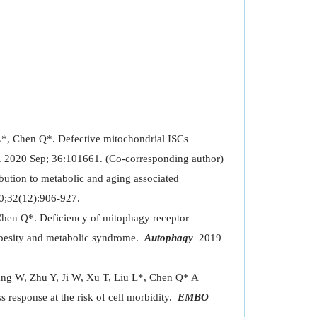
, Chen Q*. Defective mitochondrial ISCs
l. 2020 Sep; 36:101661. (Co-corresponding author)
bution to metabolic and aging associated
 20;32(12):906-927.
Chen Q*. Deficiency of mitophagy receptor
obesity and metabolic syndrome.
Autophagy
2019
ng W, Zhu Y, Ji W, Xu T, Liu L*, Chen Q* A
 response at the risk of cell morbidity.
EMBO