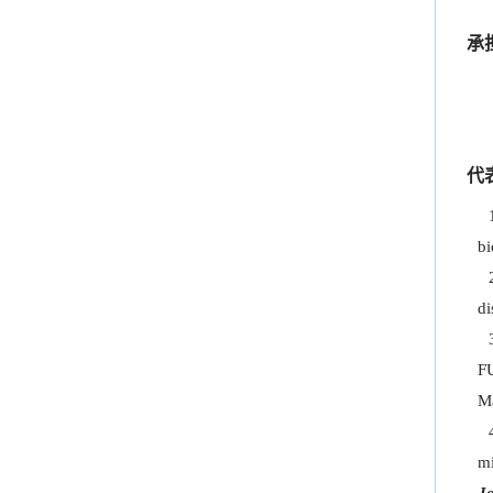
卢
承
国
国
国
代
bi
di
FU
Ma
mi