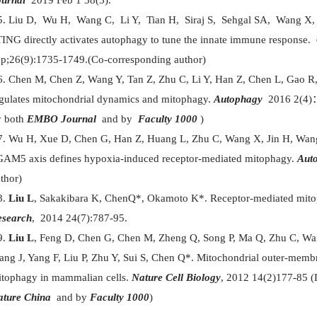
urnal
2019 Feb 1 38(3).
Liu D, Wu H, Wang C, Li Y, Tian H, Siraj S, Sehgal SA, Wang X,
ING directly activates autophagy to tune the innate immune response.
p;26(9):1735-1749.(Co-corresponding author)
Chen M, Chen Z, Wang Y, Tan Z, Zhu C, Li Y, Han Z, Chen L, Gao R
gulates mitochondrial dynamics and mitophagy.
Autophagy
2016 2(4)：6
y both
EMBO Journal
and by
Faculty 1000
)
Wu H, Xue D, Chen G, Han Z, Huang L, Zhu C, Wang X, Jin H, Wang
AM5 axis defines hypoxia-induced receptor-mediated mitophagy.
Aut
thor)
Liu L
, Sakakibara K, ChenQ*, Okamoto K*. Receptor-mediated mito
esearch
, 2014 24(7):787-95.
Liu L
, Feng D, Chen G, Chen M, Zheng Q, Song P, Ma Q, Zhu C, Wan
ng J, Yang F, Liu P, Zhu Y, Sui S, Chen Q*. Mitochondrial outer-me
tophagy in mammalian cells.
Nature Cell Biology
, 2012 14(2)177-85 (
ture China
and by
Faculty 1000
)