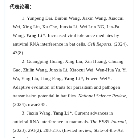
代表论著：
Yunpeng Dai, Binbin Wang, Jiaxin Wang, Xiaocui
Wei, Xing Liu, Xu Che, Junxia Li, Wei Lun NG, Lin-Fa
Wang,
Yang Li
*. Increased viral tolerance mediates by
antiviral RNA interference in bat cells.
Cell Reports
, (2024),
43(8)
Guangping Huang, Xing Liu, Xin Huang, Chuang
Gao, Zhilin Wang, Junxia Li, Xiaocui Wei, Wen-Hua Yu, Yi
Wu, Ying Liu, Jiang Feng,
Yang Li
*, Fuwen Wei
*.
Adaptive evolution of traits for parasitism and pathogen
transmission potential in bat flies.
National Science Review
,
(2024): nwae245.
Jiaxin Wang,
Yang Li
*. Current advances in
antiviral RNA interference in mammals.
The FEBS Journal
,
(2023), 291(2): 208-216. (Invited review, State-of-the-Art