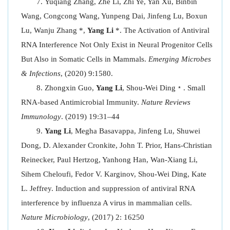
Yuqiang Zhang, Zhe Li, Zhi Ye, Yan Xu, Binbin
Wang, Congcong Wang, Yunpeng Dai, Jinfeng Lu, Boxun
Lu, Wanju Zhang *,
Yang Li
*. The Activation of Antiviral
RNA Interference Not Only Exist in Neural Progenitor Cells
But Also in Somatic Cells in Mammals.
Emerging Microbes
& Infections
, (2020) 9:1580.
Zhongxin Guo,
Yang Li
, Shou-Wei Ding﹡. Small
RNA-based Antimicrobial Immunity.
Nature Reviews
Immunology
. (2019) 19:31–44
Yang Li
, Megha Basavappa, Jinfeng Lu, Shuwei
Dong, D. Alexander Cronkite, John T. Prior, Hans-Christian
Reinecker, Paul Hertzog, Yanhong Han, Wan-Xiang Li,
Sihem Cheloufi, Fedor V. Karginov, Shou-Wei Ding, Kate
L. Jeffrey. Induction and suppression of antiviral RNA
interference by influenza A virus in mammalian cells.
Nature Microbiology
, (2017) 2: 16250