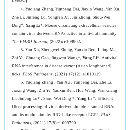
Review)
Yuqiang Zhang, Yunpeng Dai, Jiaxin Wang, Yan Xu,
Zhe Li, Jinfeng Lu, Yongfen Xu, Jin Zhong, Shou-Wei
Ding*,
Yang Li
*. Mouse circulating extracellular vesicles
contain virus-derived siRNAs active in antiviral immunity.
The EMBO Journal
, (2022): e109902.
Yan Xu, Zhengwei Zhong, Yanxin Ren, Liting Ma,
Zhi Ye, Chuang Gao, Jingwen Wang*,
Yang Li
*. Antiviral
RNA interference in disease vector (Asian longhorned)
ticks.
PLoS Pathogens
, (2021) 17(12): e1010119
Yuqiang Zhang , Yan Xu , Yunpeng Dai, Zhe Li,
Jiaxing Wang, Zhi Ye, Yanxin Ren, Hua Wang, Wan-xiang
Li, Jinfeng Lu* , Shou-Wei Ding *,
Yang Li
*. Efficient
Dicer processing of virus-derived double-stranded RNAs
and its modulation by RIG-I-like receptor LGP2.
PLoS
Pathogens
, (2021) 17(8):e1009790