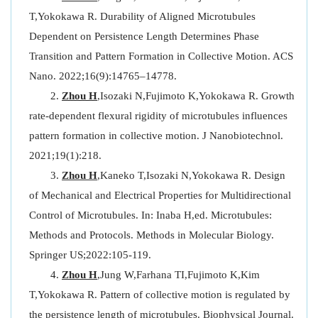
T,Yokokawa R. Durability of Aligned Microtubules
Dependent on Persistence Length Determines Phase
Transition and Pattern Formation in Collective Motion. ACS
Nano. 2022;16(9):14765–14778.
Zhou H
,Isozaki N,Fujimoto K,Yokokawa R. Growth
rate-dependent flexural rigidity of microtubules influences
pattern formation in collective motion. J Nanobiotechnol.
2021;19(1):218.
Zhou H
,Kaneko T,Isozaki N,Yokokawa R. Design
of Mechanical and Electrical Properties for Multidirectional
Control of Microtubules. In: Inaba H,ed. Microtubules:
Methods and Protocols. Methods in Molecular Biology.
Springer US;2022:105-119.
Zhou H
,Jung W,Farhana TI,Fujimoto K,Kim
T,Yokokawa R. Pattern of collective motion is regulated by
the persistence length of microtubules. Biophysical Journal.