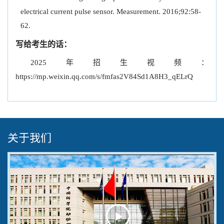
electrical current pulse sensor. Measurement. 2016;92:58-
62.
写给考生的话：
2025年招生视频：
https://mp.weixin.qq.com/s/fmfas2V84Sd1A8H3_qELrQ
关于我们