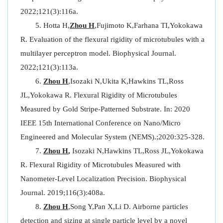
2022;121(3):116a.
Hotta H,
Zhou H
,Fujimoto K,Farhana TI,Yokokawa
R. Evaluation of the flexural rigidity of microtubules with a
multilayer perceptron model. Biophysical Journal.
2022;121(3):113a.
Zhou H
,Isozaki N,Ukita K,Hawkins TL,Ross
JL,Yokokawa R. Flexural Rigidity of Microtubules
Measured by Gold Stripe-Patterned Substrate. In: 2020
IEEE 15th International Conference on Nano/Micro
Engineered and Molecular System (NEMS).;2020:325-328.
Zhou H
,
Isozaki N,Hawkins TL,Ross JL,Yokokawa
R. Flexural Rigidity of Microtubules Measured with
Nanometer-Level Localization Precision. Biophysical
Journal. 2019;116(3):408a.
Zhou H
,Song Y,Pan X,Li D. Airborne particles
detection and sizing at single particle level by a novel