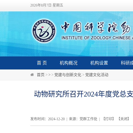
2026年8月7日 星期五
首 页
机构概况
机构设置
科研
首页
>
>
>
党建与创新文化
>
党建文化活动
动物研究所召开2024年度党总
发布时间：2024-12-20 | 来源：党群工作处 | 【
打印
】 【
关闭
】