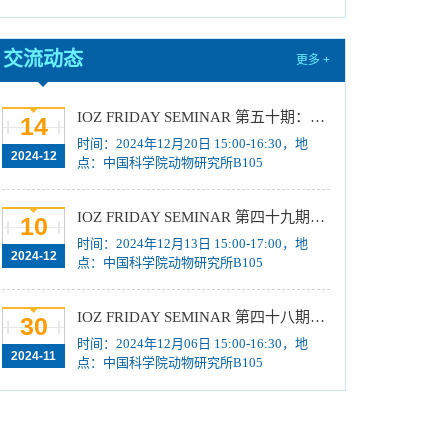
才工程项目推荐候选人评审结果公示
[2024-11-25]
国际动物学会关于申报第十届（2024-2026年
度）中国科协青年托举人才工程项目的通知
交流动态
[2024-
更多 +
11-08]
中国科学院动物研究所2025年招收攻读博士学
IOZ FRIDAY SEMINAR 第五十期：蚊媒病毒感染与传播
14
位研究生简章
[2024-10-21]
时间：2024年12月20日 15:00-16:30，地
2024-12
点：中国科学院动物研究所B105
中国科学院动物研究所2025年招收攻读硕士学
位研究生简章
[2024-10-15]
IOZ FRIDAY SEMINAR 第四十九期：ProDESIGN-LE与CarbonDesign：AI辅助的蛋白质设计、基于深度学习等新视角探究分子序列适应性演化
中国科学院动物研究所2025年推免生放弃拟录
10
时间：2024年12月13日 15:00-17:00，地
取资格公示
[2024-10-15]
2024-12
点：中国科学院动物研究所B105
2025年招收推荐免试硕士（含直博）研究生第
五批拟录取结果公示
[2024-10-15]
IOZ FRIDAY SEMINAR 第四十八期：皮层发育与社交行为机制解析
30
关于国产原创药物与干细胞诊疗研发能力提升-
时间：2024年12月06日 15:00-16:30，地
2024-11
创新细胞技术研发平台项目水土保持方案报告的公
点：中国科学院动物研究所B105
示
[2024-10-15]