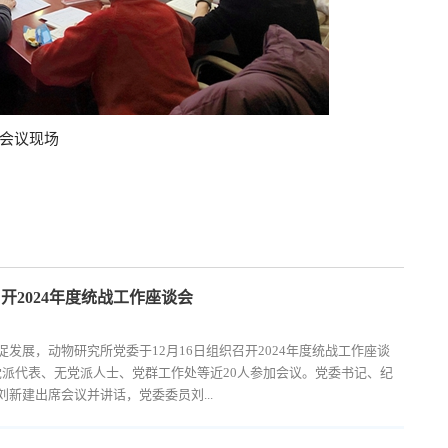
会议现场
开2024年度统战工作座谈会
发展，动物研究所党委于12月16日组织召开2024年度统战工作座谈
主党派代表、无党派人士、党群工作处等近20人参加会议。党委书记、纪
新建出席会议并讲话，党委委员刘...