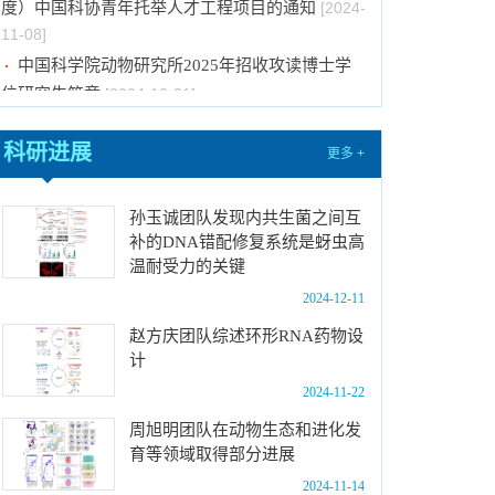
度）中国科协青年托举人才工程项目的通知
[2024-
11-08]
中国科学院动物研究所2025年招收攻读博士学
位研究生简章
[2024-10-21]
中国科学院动物研究所2025年招收攻读硕士学
科研进展
更多 +
位研究生简章
[2024-10-15]
中国科学院动物研究所2025年推免生放弃拟录
孙玉诚团队发现内共生菌之间互
取资格公示
[2024-10-15]
补的DNA错配修复系统是蚜虫高
2025年招收推荐免试硕士（含直博）研究生第
温耐受力的关键
五批拟录取结果公示
[2024-10-15]
2024-12-11
关于国产原创药物与干细胞诊疗研发能力提升-
赵方庆团队综述环形RNA药物设
创新细胞技术研发平台项目水土保持方案报告的公
计
示
[2024-10-15]
2024-11-22
中国科学院动物研究所2025年招收春季入学博
周旭明团队在动物生态和进化发
士研究生拟录取结果公示
[2024-11-28]
育等领域取得部分进展
国际动物学会2024-2026年中国科协青年托举人
2024-11-14