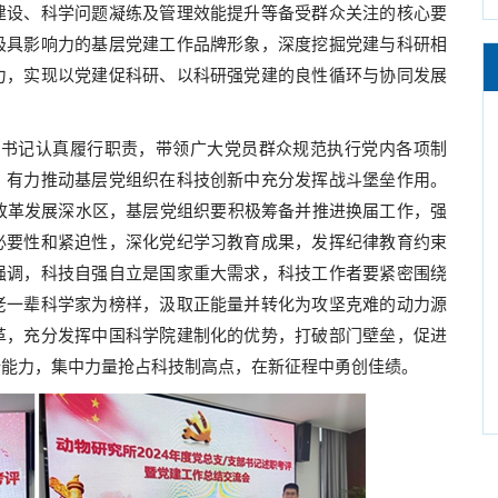
建设、科学问题凝练及管理效能提升等备受群众关注的核心要
极具影响力的基层党建工作品牌形象，深度挖掘党建与科研相
力，实现以党建促科研、以科研强党建的良性循环与协同发展
支部书记认真履行职责，带领广大党员群众规范执行党内各项制
，有力推动基层党组织在科技创新中充分发挥战斗堡垒作用。
进入改革发展深水区，基层党组织要积极筹备并推进换届工作，强
必要性和紧迫性，深化党纪学习教育成果，发挥纪律教育约束
强调，科技自强自立是国家重大需求，科技工作者要紧密围绕
老一辈科学家为榜样，汲取正能量并转化为攻坚克难的动力源
革，充分发挥中国科学院建制化的优势，打破部门壁垒，促进
新能力，集中力量抢占科技制高点，在新征程中勇创佳绩。