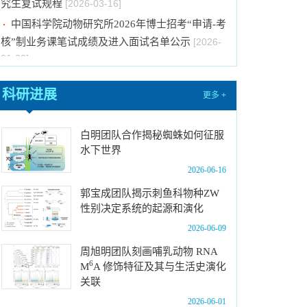
究生复试规程
[2026-03-16]
中国科学院动物研究所2026年博士招考“申请-考
核”制业务课笔试成绩及进入面试名单公示
[2026-
01-22]
中国科学院动物研究所2026年博士招考“申请-考
科研进展
更多 +
核”制业务课笔试、面试总体要求及规程
[2026-01-
14]
白明团队合作揭秘蜘蛛如何征服
中国科学院动物研究所2026年博士招考“申请-考
水下世界
核”制进入笔试名单公示
[2026-01-14]
2026-06-16
中国科学院动物研究所2026年招收春季入学博
士研究生拟录取结果公示
[2025-12-03]
郭宝成团队揭示刺鱼科物种ZW
性别决定系统的起源和演化
中国科学院动物研究所2025年第一批报废固定
2026-06-09
资产处置项目成交结果公告
[2025-12-03]
中国科学院动物研究所2026年招收博士研究生
周旭明团队刻画哺乳动物 RNA
6
M
A 修饰特征及其与生活史演化
拟录取名单公示
[2026-06-05]
关联
中国科学院动物研究所2026年优秀大学生夏令
2026-06-01