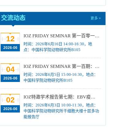
营活动招募计划
[2026-05-20]
中国科学院动物研究所2026年招收硕士学位研
究生复试规程
交流动态
[2026-03-16]
更多 +
中国科学院动物研究所2026年博士招考“申请-考
核”制业务课笔试成绩及进入面试名单公示
[2026-
IOZ FRIDAY SEMINAR 第一百零一期：DNA损伤修复：从表观遗传调控到神经毒性（王东鹏）；Exploring the RNA World with Cryo-EM（张凯铭）
12
01-22]
时间：2026年6月16日 14:00-16:30，地
2026-06
点：中国科学院动物研究所B105
中国科学院动物研究所2026年博士招考“申请-考
核”制业务课笔试、面试总体要求及规程
[2026-01-
14]
IOZ FRIDAY SEMINAR 第一百期：Precision Engineering of Crop Genomes: From Genome Editing to Programmable Biology
04
中国科学院动物研究所2026年博士招考“申请-考
时间：2026年6月5日 15:00-16:30，地点：
2026-06
中国科学院动物研究所B105
核”制进入笔试名单公示
[2026-01-14]
中国科学院动物研究所2026年招收春季入学博
IOZ特邀学术报告第七期：EBV疫苗分子基础与研发策略
02
士研究生拟录取结果公示
[2025-12-03]
时间：2026年6月3日 10:00-11:30，地点：
中国科学院动物研究所2025年第一批报废固定
2026-06
中国科学院动物研究所干细胞大楼十层多功
资产处置项目成交结果公告
[2025-12-03]
能报告厅