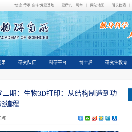
"信念·传承·奋斗"党建基地
建所九十周年
网站地图
所长信箱
成果
研究队伍
科研平台
博士后
研究生教育
 第一百零二期：生物3D打印：从结构制造到功
能编程
关闭
】