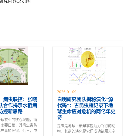
：研究内容总览图
2026-01-09
，病虫联控：张晓
白明研究团队揭秘演化“源
队合作揭示水稻病
代码”：古昆虫翅记录下地
防控新思路
球生命应对危机的两亿年史
诗
全球农业的核心议题，而
国主要口粮，其病虫害防
昆虫是地球上最早掌握动力飞行的动
障产量的关键。近日，中
物，其翅的演化是它们成功征服天空