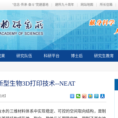
"信念·传承·奋斗"党建基地
建所九十周年
网站地图
所长信箱
成果
研究队伍
科研平台
博士后
研究生教育
生物3D打印技术--NEAT
关闭
】
含水的三维材料体系中实现稳定、可控的空间取向结构，是制