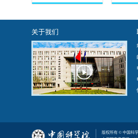
往往过于静态，难以重现体内组织所
国科学院动
具有的动态物理特性，从而限制了对
子植物卓越中心I
发育调控机制的深入认识。
队在《Scienc
成...
关于我们
Play
Video
版权所有 © 中国