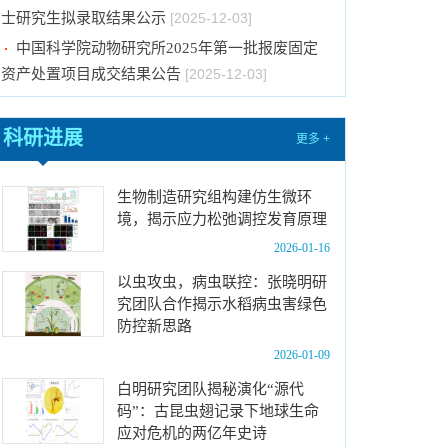
士研究生拟录取结果公示
[2025-12-03]
中国科学院动物研究所2025年第一批报废固定
资产处置项目成交结果公告
[2025-12-03]
中国科学院动物研究所固定资产处置公告
[2025-
11-26]
科研进展
中国科学院动物研究所2026年招收攻读博士学
更多 +
位研究生简章
[2025-11-13]
中国科学院动物研究所2026年博士招生目录
生物制造研究组构建仿生微环
[2025-10-30]
境，揭示应力松弛调控发育原理
中国科学院动物研究所2026年硕士研究生招生
2026-01-16
章程
[2025-10-12]
以虫攻虫，病虫联控：张晓明研
中国科学院动物研究所2026年博士招考“申请-考
究团队合作揭示水稻病虫害绿色
防控新思路
核”制业务课笔试、面试总体要求及规程
[2026-01-
14]
2026-01-09
中国科学院动物研究所2026年博士招考“申请-考
白明研究团队揭秘演化“源代
核”制进入笔试名单公示
[2026-01-14]
码”：古昆虫翅记录下地球生命
应对危机的两亿年史诗
中国科学院动物研究所2026年招收春季入学博