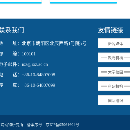
物研究所张晓明团队和分
的关键。然而，全球性的灾难事件如
an T. Baldwin院士团
何影响这种精细的演化过程？是推动
e Advances》发表研究
创新，还是设置障碍？为了回答这个
问题，中国科学院动物研究所白明研
究员...
联系我们
友情链接
地 址：北京市朝阳区北辰西路1号院5号
邮 编：100101
电子邮件：ioz@ioz.ac.cn
电 话：+86-10-64807098
传 真：+86-10-64807099
科学院动物研究所 备案序号：
京ICP备05064604号