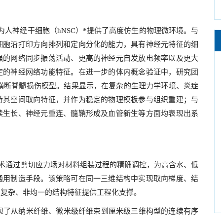
为人神经干细胞（hNSC）*提供了高度仿生的物理微环境。与
细胞沿打印方向排列和定向分化的能力，具有神经元特征的细
强的网络同步振荡活动、更高的神经元自发放电频率以及更大
定的神经网络功能特征。在进一步的体内概念验证中，研究团
段全横断脊髓损伤模型。结果显示，在复杂的生理力学环境、炎症
持其空间取向特征，并作为稳定的物理模板参与组织重建；与
续生长、神经元重连、髓鞘形成及血管新生等方面均表现出系
T技术通过剪切应力场对材料组装过程的精确调控，为高含水、低
通用制造手段。该策略可在同一三维结构中实现取向梯度、结
中复杂、非均一的结构特征提供工程化支撑。
实现了从纳米纤维、微米级纤维束到厘米级三维构型的连续有序