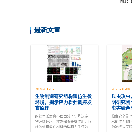
图1
最新文章
2026-01-16
2026-01-09
生物制造研究组构建仿生微
以虫攻虫
环境，揭示应力松弛调控发
明研究团
育原理
虫害绿色
组织生长发育不仅由分子信号决定，
粮食安全是
物理微环境同样发挥着关键作用。传
水稻作为我
统体外模型在材料结构和力学行为上
治始终是保