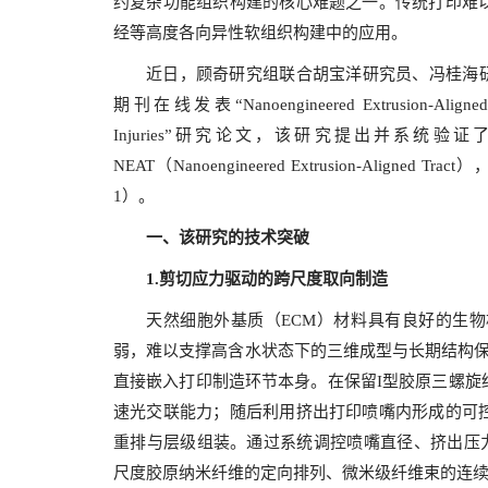
约复杂功能组织构建的核心难题之一。传统打印难
经等高度各向异性软组织构建中的应用。
近日，顾奇研究组联合胡宝洋研究员、冯桂海研究员与
期刊在线发表“Nanoengineered Extrusion-Aligned Tract
Injuries”研究论文，该研究提出并系统
NEAT（Nanoengineered Extrusion-Al
1）。
一、该研究的技术突破
1.
剪切应力驱动的跨尺度取向制造
天然细胞外基质（ECM）材料具有良好的生
弱，难以支撑高含水状态下的三维成型与长期结构保
直接嵌入打印制造环节本身。在保留I型胶原三螺旋
速光交联能力；随后利用挤出打印喷嘴内形成的可
重排与层级组装。通过系统调控喷嘴直径、挤出压力、
尺度胶原纳米纤维的定向排列、微米级纤维束的连