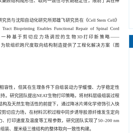
以兼顾结构成形性、取向一致性与长期稳定性，限制了其在神
沈阳自动化研究所郑雄飞研究员在《Cell Stem Cell》
 Bioprinting Enables Functional Repair of Spinal Cord
验证了一种基于剪切应力场调控的生物3D打印新策略——
igned Tract），为软组织跨尺度取向结构制造提供了工程化解决方案（图
物相容性，但其在生理条件下自组装动力学缓慢、力学稳定性
持。研究团队提出NEAT生物打印策略，将材料层级组装过程
结构及天然生物活性的前提下，通过降冰片烯化学修饰引入快
控剪切应力场，在材料沉积过程中同步诱导胶原纤维发生定向
打印速度及温度等工程参数，研究团队实现了50–200 nm
续组装、厘米级三维结构的整体取向一致性构建。