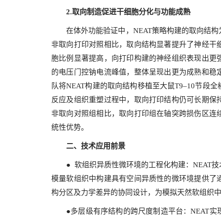
2.
取向制造促进干细胞分化与功能成熟
在体外功能验证中，NEAT策略构建的取向结构
非取向打印对照相比，取向结构显著提升了神经干
胞比例显著提高，向打印构建的神经组织表现出更
的电压门控钠电流峰值，整体呈现出更为成熟和稳
队将NEAT构建的取向结构移植至大鼠T9–10节
反应及组织重塑过程中，取向打印结构仍可长期保
非取向对照组相比，取向打印组在轴突跨损伤区连
统性优势。
二、技术应用前景
● 软组织异质性微环境的工程化构建：NEA
模量软组织中构建具有空间异质性的微环境提供了
构分区及力学差异的协同设计，为模拟天然软组织
●多层级有序结构的跨尺度制造平台：NEAT