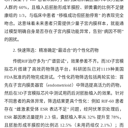
人群的 60%，且植入后胚胎形成羊膜腔、卵黄囊的比例不足健
康组的 1/3，与临床中患者 “移植成功但胚胎停育” 的表现完全
吻合。这意味着未来患者只需提供少量子宫内膜样本，就能通
过模型明确自身是否存在子宫内膜功能异常，告别“病因不明”
的困扰。
2. 快速筛选：精准确定“最适合”的个性化药物
传统RIF治疗多为“广谱尝试”，效果参差不齐。而3D子宫模
拟芯片搭建了高效药物筛选平台，科研团队已对1119种美国
FDA批准的药物完成测试。个性化药物筛选包括两轮实验：首
先在子宫内膜类器官（endometrioid）中筛选提高活力的药物，
然后在3D子宫模拟芯片中测试用药后对胚胎植入的效果。针对
不同患者的具体异常，筛选结果更具个性化：例如 RIF-60 患者
存在 “雌激素受体 ESR 表达不足” 问题，经阿伏苯宗处理后，
ESR 基因表达量提升 2.3 倍，囊胚植入率从 32% 提升至 78%，
且胚胎形成羊膜腔的比例达 12.5%（未用药组仅 2.1%）；而