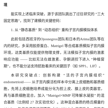
境
能实现上述临床突破，源于该团队跳出了过往研究的 “三大
固定思路”，找到了建模的关键密码：
1. 从 “静态基质” 到 “动态组织” 重构子宫内膜模拟体系
此前包括西班牙的Ojosnegros团队和日本的Arima团队等在
内的研究，多采用胶原蛋白、Matrigel 等合成基质模拟子宫内膜
环境，这类基质仅能提供物理支撑，无法模拟子宫内膜的激素
响应功能 —— 比如无法在雌激素、孕酮调控下进入 “种植窗
期”，也不能分泌支持胚胎着床的关键因子（如 SPP1、LIF）。
本研究突破点：创新构建 “活的子宫内膜组织”
endometrioid—— 从子宫内膜活检样本中分离上皮细胞和基质细
胞，先将上皮细胞培养成能分化为腔上皮、腺上皮的类器官，
再与基质细胞混合，加入 “Matrigel+MMP 可降解水凝胶” 的混
合基质（比例经 27 次实验优化）。这种混合基质的杨氏模量约