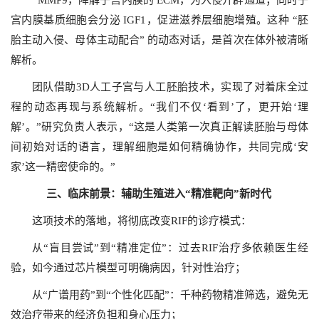
MMP9，降解子宫内膜的 ECM，为入侵开辟通道；同时子
宫内膜基质细胞会分泌 IGF1，促进滋养层细胞增殖。这种 “胚
胎主动入侵、母体主动配合” 的动态对话，是首次在体外被清晰
解析。
团队借助3D人工子宫与人工胚胎技术，实现了对着床全过
程的动态再现与系统解析。“我们不仅‘看到’了，更开始‘理
解’。”研究负责人表示，“这是人类第一次真正解读胚胎与母体
间初始对话的语言，理解细胞是如何精确协作，共同完成‘安
家’这一精密使命的。”
三、临床前景：辅助生殖进入“精准靶向”新时代
这项技术的落地，将彻底改变RIF的诊疗模式：
从“盲目尝试”到“精准定位”：过去RIF治疗多依赖医生经
验，如今通过芯片模型可明确病因，针对性治疗；
从“广谱用药”到“个性化匹配”：千种药物精准筛选，避免无
效治疗带来的经济负担和身心压力；