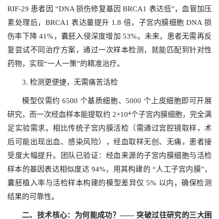
RIF-29 患者因 “DNA 损伤修复基因 BRCA1 表达低”，血管加压
素处理后，BRCA1 表达量提升 1.8 倍，子宫内膜细胞 DNA 损
伤率下降 41%，囊胚入侵深度增加 53%。未来，患者无需再反
复尝试不同治疗方案，通过一次样本检测，就能匹配到针对性
药物，实现“一人一策”的精准治疗。
3. 检测更便捷，无需痛苦活检
模型仅需约 6500 个基质细胞、5000 个上皮细胞即可开展
⁴
研究，而一次经血样本能提取约 2×10
个子宫内膜细胞，完全满
足实验需求。相比传统子宫内膜活检（需通过宫腔镜取样，术
后可能出现出血、感染风险），经血取样无创、无痛，患者接
受度大幅提升。团队已验证：经血来源的子宫内膜细胞与活检
样本的基因表达相似度达 94%，用其构建的 “人工子宫内膜”，
囊胚植入率与活检样本构建的模型差异仅 5% 以内，确保检测
结果的可靠性。
二、技术核心：为何能成功？—— 突破过往研究的三大困