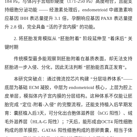
184 Pa，与体内子宫组织硬度（171-250 Pa）高度吻合，且能支
持细胞分泌功能 —— 经激素处理后，endometrioid 中雌激素响
应基因 IHH 表达量提升 3.1 倍，孕酮响应基因 PAX8 表达量提
升 2.8 倍，完全具备 “活的子宫内膜” 的功能。
2. 将胚胎发育模拟从 “胚胎附着” 阶段延伸至 “着床后” 关
键时期
传统模型最多能观察到胚胎附着在基质表面，却无法支持
胚胎进一步入侵、分化，因此无法判断 “胚胎能否真正发育”。
本研究突破点：通过微流控芯片构建 “分层培养体系”——
底层为基础 ECM 凝胶，中层为 endometrioid 核心，上层为腔上
皮单层，模拟体内子宫内膜的分层结构。这种体系不仅能让胚
胎完成 “定位-附着-入侵” 的完整流程，还能支持植入后早期发
育：囊胚植入后3天，可分化出合胞体滋养层（hCG 阳性）、绒
毛外滋养层（HLA-G 阳性）；7天后，能形成由OCT4 阳性细胞
构成的原羊膜腔、GATA6 阳性细胞构成的原卵黄囊，相当于体