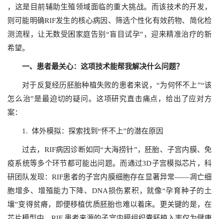
，这是目前辅助生殖领域面临的重大挑战。而该技术的开发，
则可能明确RIF发生的核心病因、筛选个性化有效药物、简化检
测流程，让无数受困家庭告别“盲目试孕”，迎来精准治疗的新
希望。
一、患者最关心：这项技术能帮我解决什么问题？
对于反复经历胚胎种植失败的患者来说，“为何怀不上”“该
怎么治”是最迫切的疑问。这项研究直击痛点，给出了应对方
案：
1. 体外模拟：探索找到“怀不上”的潜在原因
过去，RIF病因诊断如同“大海捞针”，胚胎、子宫内膜、免
疫系统等多个环节都可能出问题。而通过3D子宫模拟芯片，科
研团队发现：RIF患者的子宫内膜细胞存在显著异常——凋亡细
胞增多、增殖能力下降、DNA损伤累积，就像“孕育种子的土
壤”变得贫瘠，即便移植优质胚胎也难以着床。更关键的是，在
芯片模型中，RIF 患者来源的子宫内膜组织囊胚植入率仅为健康