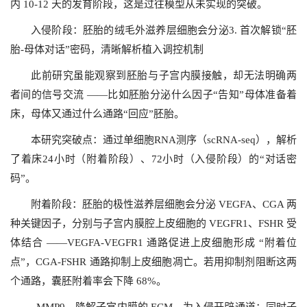
内 10-12 天的发育阶段，这是过往模型从未实现的突破。
入侵阶段：胚胎的绒毛外滋养层细胞会分泌3. 首次解锁“胚
胎-母体对话”密码，清晰解析植入调控机制
此前研究虽能观察到胚胎与子宫内膜接触，却无法明确两
者间的信号交流 ——比如胚胎分泌什么因子“告知”母体准备着
床，母体又通过什么通路
“回应”胚胎。
本研究突破点：通过单细胞RNA测序（scRNA-seq），解析
了着床24小时（附着阶段）、72小时（入侵阶段）的“对话密
码”。
附着阶段：胚胎的极性滋养层细胞会分泌 VEGFA、CGA 两
种关键因子，分别与子宫内膜腔上皮细胞的 VEGFR1、FSHR 受
体结合 ——VEGFA-VEGFR1 通路促进上皮细胞形成 “附着位
点”，CGA-FSHR 通路抑制上皮细胞凋亡。若用抑制剂阻断这两
个通路，囊胚附着率会下降 68%。