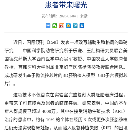
患者带来曙光
发布时间：2026-01-04 | 来源：
近日，国际顶刊《Cell》发表一项改写辅助生殖格局的重磅
研究——中国科学院动物研究所于乐谦、王红梅研究员联合美
国德克萨斯大学西南医学中心吴军教授、中国农业大学魏育蕾
教授，首都医科大学附属北京妇产医院杨晓葵教授联合团队。
成功研发出基于微流控芯片的3D胚胎植入模型（3D子宫模拟芯
片）。
这项技术不仅首次在实验室完整复刻人类胚胎着床过程，
更带来了可直接惠及患者的临床突破。研究表明，中国的不孕
症人群规模已超过 4000万，其中在接受辅助生殖技术（ART）
治疗的患者中，约有 10% 的个体在经历 3 次或更多次胚胎移植
后仍无法实现临床妊娠，从而陷入反复种植失败（RIF）的困境