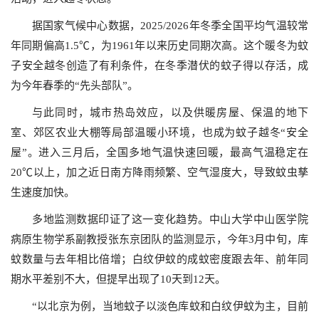
据国家气候中心数据，2025/2026年冬季全国平均气温较常
年同期偏高1.5℃，为1961年以来历史同期次高。这个暖冬为蚊
子安全越冬创造了有利条件，在冬季潜伏的蚊子得以存活，成
为今年春季的“先头部队”。
与此同时，城市热岛效应，以及供暖房屋、保温的地下
室、郊区农业大棚等局部温暖小环境，也成为蚊子越冬“安全
屋”。进入三月后，全国多地气温快速回暖，最高气温稳定在
20℃以上，加之近日南方降雨频繁、空气湿度大，导致蚊虫孳
生速度加快。
多地监测数据印证了这一变化趋势。中山大学中山医学院
病原生物学系副教授张东京团队的监测显示，今年3月中旬，库
蚊数量与去年相比倍增；白纹伊蚊的成蚊密度跟去年、前年同
期水平差别不大，但提早出现了10天到12天。
“以北京为例，当地蚊子以淡色库蚊和白纹伊蚊为主，目前