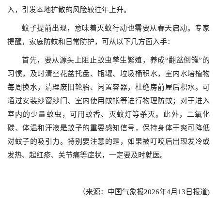
入，引发本地扩散的风险较往年上升。
蚊子提前出现，意味着灭蚊行动也需要从春天启动。专家
提醒，家庭防蚊和日常防护，可从以下几方面入手：
首先，要从源头上阻止蚊虫孳生繁殖，养成“翻盆倒罐”的
习惯，及时清空花盆托盘、瓶罐、垃圾桶积水，室内水培植物
每周换水，清理废旧轮胎、闲置容器，杜绝房前屋后积水。可
通过安装纱窗纱门、室内使用蚊帐等进行物理防蚊；对于进入
室内的少量蚊虫，可用蚊香、灭蚊灯等杀灭。此外，二氧化
碳、体温和汗液是蚊子的重要感知信号，保持身体干爽可降低
对蚊子的吸引力。特别要注意的是，如果被叮咬后出现发冷或
发热、起红疹、关节痛等症状，一定要及时就医。
（来源：中国气象报2026年4月13日报道)