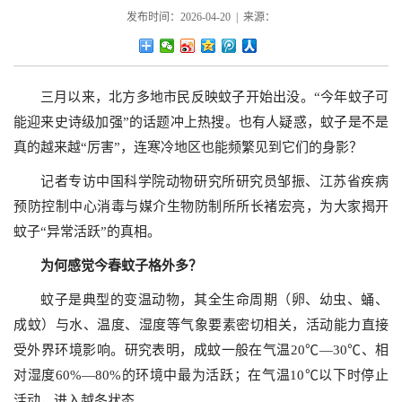
发布时间：2026-04-20 | 来源：
三月以来，北方多地市民反映蚊子开始出没。“今年蚊子可
能迎来史诗级加强”的话题冲上热搜。也有人疑惑，蚊子是不是
真的越来越“厉害”，连寒冷地区也能频繁见到它们的身影？
记者专访中国科学院动物研究所研究员邹振、江苏省疾病
预防控制中心消毒与媒介生物防制所所长褚宏亮，为大家揭开
蚊子“异常活跃”的真相。
为何感觉今春蚊子格外多？
蚊子是典型的变温动物，其全生命周期（卵、幼虫、蛹、
成蚊）与水、温度、湿度等气象要素密切相关，活动能力直接
受外界环境影响。研究表明，成蚊一般在气温20℃—30℃、相
对湿度60%—80%的环境中最为活跃；在气温10℃以下时停止
活动，进入越冬状态。