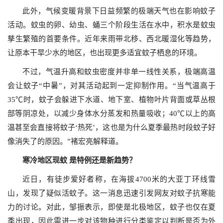
此外，气候变暖背景下日益频繁的极端天气也在影响蚊子
活动。蚊虫的卵、幼虫、蛹三个阶段生活在水中，积水是蚊虫
孳生繁殖的首要条件。近年来雨带北移、西北暖湿化等趋势，
让原本干旱少水的地区，也出现更多适宜蚊子栖息的环境。
不过，气温升高和蚊虫密度并非单一线性关系，极端高温
会让蚊子“中暑”，对其活动起到一定抑制作用。“当气温高于
35℃时，蚊子会躲进下水道、地下室、植物叶片背面或草丛根
部等阴凉处，以减少身体水分蒸发和热量吸收；40℃以上的高
温甚至会直接将蚊子‘热死’，这也是为什么夏季最热时段蚊子好
像消失了的原因。”褚宏亮解释道。
寒冷地区现蚊 是特例还是新趋势？
近日，有徒步爱好者称，在海拔4700米的大亚丁环线雪
山，发现了疑似活蚊子。这一消息迅速引发网友对蚊子抗寒能
力的讨论。对此，邹振表示，即使是北极地区，蚊子也仅在夏
季出现，因此需进一步对该物种进行分类鉴定以判断是否为外