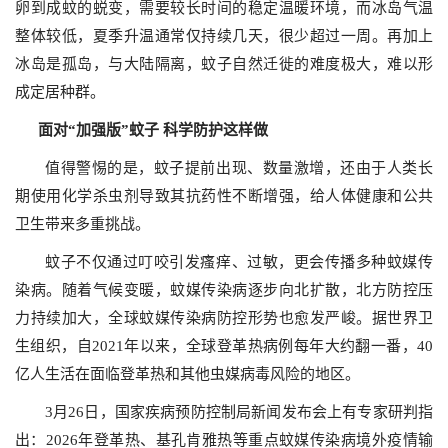
卵到成蚊的蜕变，需要较长时间的稳定温暖环境，而冰岛气温
整体较低，夏季升温通常仅持续几天，很少超过一周。再加上
冰岛是孤岛，与大陆隔离，蚊子自然迁徙的难度极大，难以形
成定居种群。
面对“加强版”蚊子 科学防护这样做
值得警惕的是，蚊子提前出现、数量激增，还由于人类长
期使用化学杀虫剂导致其抗药性不断增强，给人体健康和公共
卫生带来多重挑战。
蚊子不仅通过叮咬引发瘙痒、过敏，更会传播多种蚊媒传
染病。随着气候变暖，蚊媒传染病逐步向北扩散，北方防控压
力持续加大，全球蚊媒传染病防控形势也愈发严峻。据世界卫
生组织，自2021年以来，全球登革热病例每年大约翻一番，40
亿人生活在面临登革热和其他虫媒病毒风险的地区。
3月26日，国家疾病预防控制局新闻发布会上有专家研判指
出：2026年登革热、基孔肯雅热等重点蚊媒传染病境外疫情输