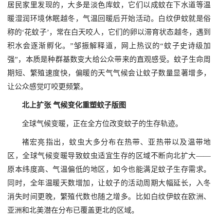
居民家里发现的，大多是淡色库蚊，它们以成蚊在下水道等温
暖湿润环境休眠越冬，气温回暖后开始活动。白纹伊蚊就是俗
称的‘花蚊子’，常在白天咬人，它们的卵以滞育状态越冬，遇到
积水会逐渐孵化。”邹振解释道，网上热议的“蚊子史诗级加
强”，本质是种群基数变大给公众带来的直观感受。蚊子生命周
期短、繁殖速度快，偏暖的天气气候会让蚊子数量显著增多，
让公众感觉叮咬更频繁。
北上扩张 气候变化重塑蚊子版图
全球气候变暖，正在全方位改变蚊子的生存轨迹。
褚宏亮指出，蚊虫大多分布在热带、亚热带以及温带地
区，全球气候变暖导致蚊虫适宜生存的区域不断向北扩大——
原本纬度高、气温偏低的地区，如今也能满足蚊子生存需求。
同时，全年温暖天数增加，让蚊子的活动周期大幅延长，入冬
消失时间更晚，繁殖代数也随之增多。比如白纹伊蚊在欧洲、
亚洲和北美潜在分布已覆盖更北的区域。