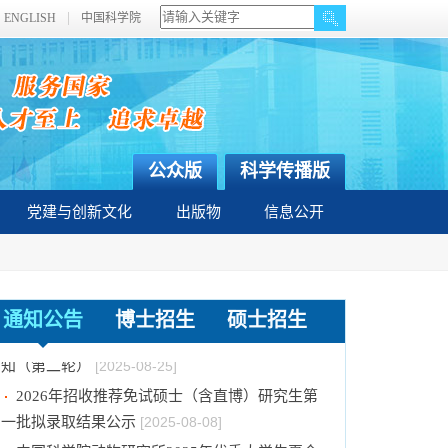
ENGLISH
中国科学院
公众版
科学传播版
党建与创新文化
出版物
信息公开
关于招募“第二届‘一带一路’地区昆虫多样性格
通知公告
博士招生
硕士招生
局评估与智能监测体系关键技术培训班”学员的通
知（第二轮）
[2025-08-25]
2026年招收推荐免试硕士（含直博）研究生第
一批拟录取结果公示
[2025-08-08]
中国科学院动物研究所2025年优秀大学生夏令