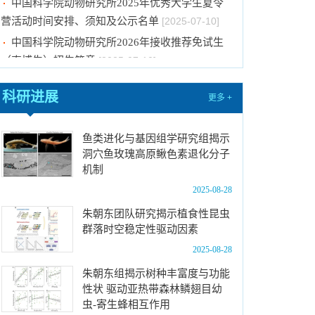
营活动时间安排、须知及公示名单
[2025-07-10]
中国科学院动物研究所2026年接收推荐免试生
（直博生）招生简章
[2025-07-10]
中国科学院动物研究所2026年全国硕士研究生
招生考试初试科目调整公告
[2025-07-03]
科研进展
更多 +
中国科学院动物研究所2025年招收博士研究生
放弃名单、补录取名单公示
[2025-06-20]
鱼类进化与基因组学研究组揭示
中国科学院动物研究所2025年招收博士研究生
洞穴鱼玫瑰高原鳅色素退化分子
机制
放弃名单、补录取名单公示
[2025-06-11]
2025-08-28
中国科学院动物研究所2025年招收博士研究生
放弃名单、补录取名单公示
[2025-06-04]
朱朝东团队研究揭示植食性昆虫
群落时空稳定性驱动因素
关于招募“第二届‘一带一路’地区昆虫多样性格
局评估与智能监测体系关键技术培训班”学员的通
2025-08-28
知（第二轮）
[2025-08-25]
朱朝东组揭示树种丰富度与功能
2026年招收推荐免试硕士（含直博）研究生第
性状 驱动亚热带森林鳞翅目幼
虫-寄生蜂相互作用
一批拟录取结果公示
[2025-08-08]