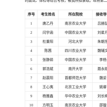
的面试、体检等综合考核，被我所拟录取。现将第
序号
考生姓名
所在院校
接收导
1
唐乙丹
南京农业大学
吕赫
2
闫宇函
中国农业大学
刘星
3
杜重阳
河北大学
朱朝
4
陈茜
四川农业大学
魏辅
5
张静茹
中国农业大学
李杨
6
郭浩斌
南开大学
聂永
7
赵晨阳
首都师范大学
魏妥
8
王心夷
北京工业大学
姚睿
9
杨雅鑫
华中农业大学
刘长
10
方明玉
南京农业大学
邵璇