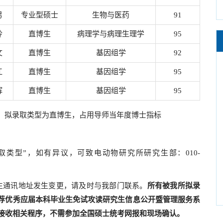
男
专业型硕士
生物与医药
91
玲
直博生
病理学与病理生理学
95
文
直博生
基因组学
92
江
直博生
基因组学
95
辉
直博生
基因组学
95
；拟录取类型为直博生，占用导师当年度博士指标
类型”，如有异议，可致电动物研究所研究生部：010-
生通讯地址发生变更，请及时与我部门联系。
所有被我所拟录
荐优秀应届本科毕业生免试攻读研究生信息公开暨管理服务系
接收相关程序，不需参加全国硕士统考网报和现场确认。