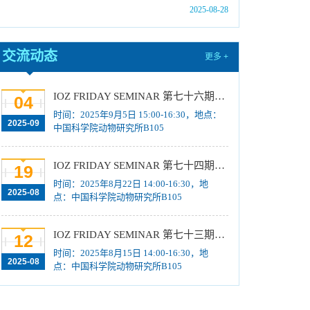
2025-08-28
中国科学院动物研究所2025年优秀大学生夏令
营活动时间安排、须知及公示名单
[2025-07-10]
中国科学院动物研究所2026年接收推荐免试生
交流动态
更多 +
（直博生）招生简章
[2025-07-10]
中国科学院动物研究所2026年全国硕士研究生
IOZ FRIDAY SEMINAR 第七十六期：气候变化下爬行动物脆弱性的纬度格局及机制
04
招生考试初试科目调整公告
[2025-07-03]
时间：2025年9月5日 15:00-16:30，地点：
2025-09
中国科学院动物研究所B105
中国科学院动物研究所2025年招收博士研究生
放弃名单、补录取名单公示
[2025-06-20]
IOZ FRIDAY SEMINAR 第七十四期：Mapping the international trade in South Africa's succulent flora: Using CITES trade data for demand and supply network analysis.、List of species most trafficked in Brazil and of interest to international trade、Managing human-wildlife interactions & tackling illegal wildlife trade in Singapore.
中国科学院动物研究所2025年招收博士研究生
19
时间：2025年8月22日 14:00-16:30，地
放弃名单、补录取名单公示
[2025-06-11]
2025-08
点：中国科学院动物研究所B105
中国科学院动物研究所2025年招收博士研究生
放弃名单、补录取名单公示
[2025-06-04]
IOZ FRIDAY SEMINAR 第七十三期：Single cell/ single molecule RNA structure heterogeneity and its regulation、Somatic Mobile Element Insertions in Human Brain Development and Neurodevelopmental Disorders
12
时间：2025年8月15日 14:00-16:30，地
2025-08
点：中国科学院动物研究所B105