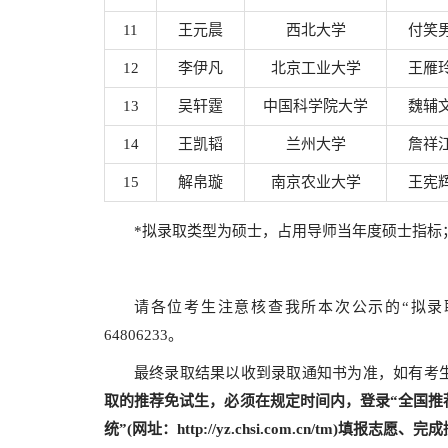
11
王元晨
西北大学
付笑
12
李伊凡
北京工业大学
王雁
13
吴轩霆
中国科学院大学
魏辅
14
王凯韬
兰州大学
詹祥
15
解帛璇
南京农业大学
王宪
*拟录取类型为硕士，占用导师当年度硕士指标
请各位考生注意核查我所本次公示的“拟录取
64806233。
最终录取结果以收到录取通知书为准，如有考
取的推荐免试生，必须在规定时间内，登录
“
全国推
统
”(
网址：
http://yz.chsi.com.cn/tm
)
填报志愿、完成