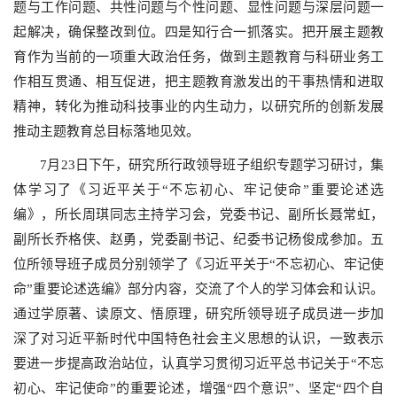
题与工作问题、共性问题与个性问题、显性问题与深层问题一
起解决，确保整改到位。四是知行合一抓落实。把开展主题教
育作为当前的一项重大政治任务，做到主题教育与科研业务工
作相互贯通、相互促进，把主题教育激发出的干事热情和进取
精神，转化为推动科技事业的内生动力，以研究所的创新发展
推动主题教育总目标落地见效。
7
月
23
日下午，研究所行政领导班子组织专题学习研讨，集
体学习了《习近平关于“不忘初心、牢记使命”重要论述选
编》，所长周琪同志主持学习会，党委书记、副所长聂常虹，
副所长乔格侠、赵勇，党委副书记、纪委书记杨俊成参加。五
位所领导班子成员分别领学了《习近平关于“不忘初心、牢记使
命”重要论述选编》部分内容，交流了个人的学习体会和认识。
通过学原著、读原文、悟原理，研究所领导班子成员进一步加
深了对习近平新时代中国特色社会主义思想的认识，一致表示
要进一步提高政治站位，认真学习贯彻习近平总书记关于“不忘
初心、牢记使命”的重要论述，增强“四个意识”、坚定“四个自