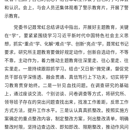
和认识。会上，与会人员还集体观看了警示教育片，开展了警
示教育。
党委书记聂常虹总结讲话中指出，开展好主题教育，关键
在“学”，要紧紧围绕学习习近平新时代中国特色社会主义思
想，抓实“重点”学、化解“难点”学、创新“亮点”学，聂常虹书记
要求，研究所主题教育要做好规定动作，创新自选动作，不等
不靠，主动作为，着力推动主题教育往深里走、往心里走、往
实里走。一是持续跟踪抓学习。结合“又日新”微党课，督促党
员干部在学深悟透、融会贯通、真信笃行上下功夫，切实将学
习教育贯穿始终。二是一针见血找问题。在调查研究的基础
上，通过座谈交流、个别访谈、问卷调查等方式，将研究所、
领导班子存在的突出问题查找出来，找准工作差距，反思工作
方式方法，提升工作水平。三是认认真真抓整改。按照实施方
案确定的重点整改内容，制定整改方案，列出整改清单，明确
整改时限，坚持边查边改、即知即改、限期整改，推动作风问