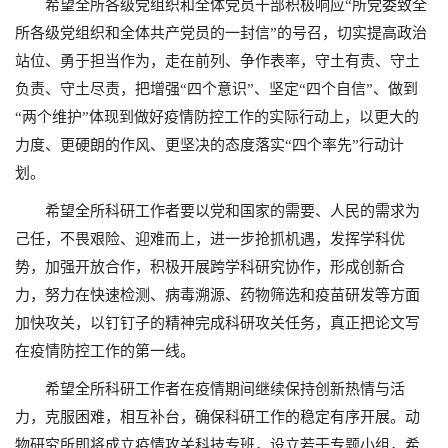
希望全所各级党组织和全体党员干部积极响应“所党委致全
所各级党组织和全体共产党员的一封信”的号召，切实提高政治
站位、勇于担当作为，走在前列、争作表率，守土有责、守土
负责、守土尽责，把增强“四个意识”、坚定“四个自信”、做到
“两个维护”体现到做好疫情防控工作的实际行动上，以更大的
力度、更硬朗的作风、更坚决的态度落实“四个率先”行动计
划。
希望全所科研工作者要以党和国家的需要、人民的需求为
己任，不畏艰险、迎难而上，进一步抢抓机遇，发挥学科优
势，加强开放合作，积极开展跨学科研究协作，形成创新合
力，努力在快速检测、病毒溯源、药物筛选和疫苗研发等方面
加快攻关，以钉钉子的精神完成科研攻关任务，真正把论文写
在疫情防控工作的第一线。
希望全所科研工作者在疫情期间继续保持创新热情与活
力，克服困难，相互补台，确保科研工作的稳定有序开展。动
物研究所即将成立疫情攻关科技专班，设立若干专题小组，希