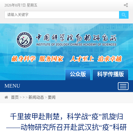
2026年8月7日 星期五
公众版
科学传播版
MENU
Toggl
navig
首页
>
>
>
新闻动态
>
要闻
千里披甲赴荆楚，科学战“疫”凯旋归
——动物研究所召开赴武汉抗“疫”科研