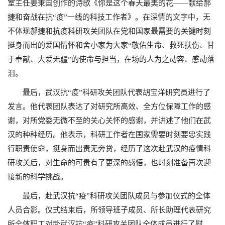
室主任姜秉国创作的诗歌《你是这个春天最美的花——献给郝
捷和奋战在抗“疫”一线的科技工作者》。在深情的文字中，无
不体现郝捷和抗疫科研攻关团队在党和国家最需要的关键时刻
挺身而出的爱国情怀和舍小家为大家“敬佑生命、救死扶伤、甘
于奉献、大爱无疆”的使命与担当，在场的人为之动容、感动落
泪。
最后，武汉抗“疫”科研攻关团队代表胡宝洋研究员进行了
发言。他代表团队表达了对研究所高效、全方位保障工作的感
谢，对所党委无微不至的关心关怀的感谢，并讲述了他们在武
汉的种种经历。他表示，科研工作者在国家需要时刻要忠实践
行职责使命，挺身而出责无旁贷，经历了这次赴武汉的疫情科
研攻关后，对生命的可贵有了更深的感悟，也时刻准备再次迎
接新的科学挑战。
最后，赴武汉抗“疫”科研攻关团队成员与参加仪式的全体
人员合影。仪式结束后，所领导班子成员、所长助理代表研究
所全体职工对赴武汉抗“疫”科研攻关团队全体成员进行了慰