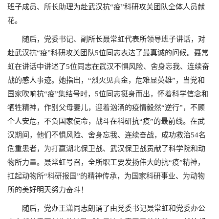
班子成员、所长助理为赴武汉抗“疫”科研攻关团队全体人员献
花。
随后，党委书记、副所长聂常虹代表所领导班子讲话，对
赴武汉抗“疫”科研攻关团队5位同志表达了最真诚的问候。聂常
虹在讲话中讲述了5位同志在武汉不惧风险、舍身忘我、连续奋
战的感人事迹。她指出，“烈火见真金，危难显英雄”，当党和
国家吹响抗“疫”集结号时，5位同志挺身而出，怀着科学信念和
牺牲精神，作别父母妻儿，迎着汹涌的疫情毅然“逆行”，不顾
个人安危，不负国家使命，战斗在科研抗“疫”的最前线。在武
汉期间，他们不惧风险、舍身忘我、连续奋战，成功救治54名
危重患者，为打赢湖北保卫战、武汉保卫战贡献了科学院和动
物所力量。聂常虹号召，全所职工要发扬伟大的抗“疫”精神，
扛起动物所“科研报国”的精神传承，为国家科研事业、为动物
所的美好明天努力奋斗！
随后，党办王潇同志朗诵了由党委书记聂常虹和党委办公