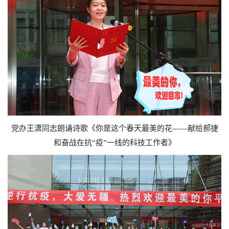
党办王潇同志朗诵诗歌《你是这个春天最美的花——献给郝捷
和奋战在抗“疫”一线的科技工作者》