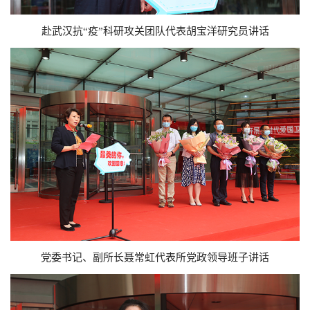
赴武汉抗“疫”科研攻关团队代表胡宝洋研究员讲话
党委书记、副所长聂常虹代表所党政领导班子讲话