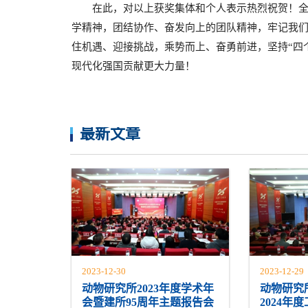
在此，对以上获奖集体和个人表示热烈祝贺！全
学精神，团结协作、奋发向上的团队精神，牢记我们是
住机遇、迎接挑战，乘势而上、奋勇前进，坚持“四
现代化强国贡献更大力量！
最新文章
2023-12-30
2023-12-29
动物研究所2023年度学术年
动物研究
会暨建所95周年主题报告会
2024年