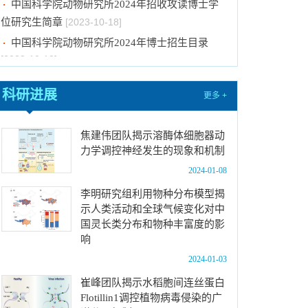
位研究生简章
[2023-10-18]
中国科学院动物研究所2024年博士招生目录
[2023-10-18]
2024年招收推荐免试硕士（含直博）研究生第
四批拟录取结果公示
[2023-10-17]
科研进展
更多 +
关于2023年度中国科学院杰出科技成就奖的拟
推荐公示
[2023-10-16]
焦建伟团队揭示溶酶体细胞器动
中国科学院动物研究所2024年推免生放弃拟录
力学调控神经发生的现象和机制
取资格公示
[2023-10-07]
2024-01-08
关于拟通过中国科学院提名2023年度国家科学
技术奖项目的公示
[2024-01-03]
李明研究组利用物种分布模型揭
示人类活动和全球气候变化对中
中国科学院动物研究所国家动物博物馆文创商店
国灵长类分布和物种丰富度的影
招租比选公告
[2023-12-18]
响
中国科学院动物研究所2024年招收春季入学博
2024-01-03
士研究生拟录取结果公示
[2023-12-01]
崔峰团队揭示水稻胞间连丝蛋白
中国科学院动物研究所2024年招收攻读博士学
Flotillin1调控植物病毒侵染的广