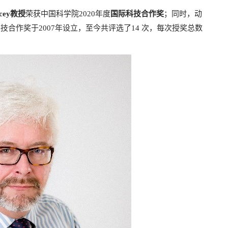
acey教授
荣获中国科学院2020年度
国际科技合作奖
；同时，动
合作奖于2007年设立，至今共评选了14 次，每次授奖总数