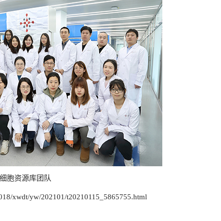
细胞资源库团队
18/xwdt/yw/202101/t20210115_5865755.html