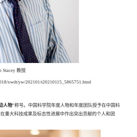
n Stacey 教授
18/xwdt/yw/202101/t20210115_5865751.html
感动人物
”称号。中国科学院年度人物和年度团队授予在中国科
是在重大科技成果及标志性进展中作出突出贡献的个人和团