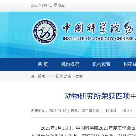
2026年8月7日 星期五
首 页
机构概况
机构设置
科研
首页
>
>
>
新闻动态
>
要闻
动物研究所荣获四项中
发布时间：2021-01-15 | 来源：综合事务部 | 【
打印
】 【
关闭
】
2021年1月15日，中国科学院2021年度工作会