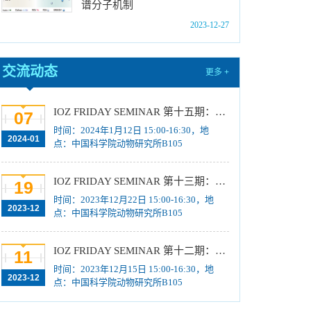
谱分子机制
位研究生简章
[2023-10-18]
2023-12-27
中国科学院动物研究所2024年博士招生目录
[2023-10-18]
2024年招收推荐免试硕士（含直博）研究生第
交流动态
更多 +
四批拟录取结果公示
[2023-10-17]
关于2023年度中国科学院杰出科技成就奖的拟
IOZ FRIDAY SEMINAR 第十五期：Neuronal diversification, specification and function in the hypothalamus、本能行为调控的嗅觉神经编码机制
07
推荐公示
[2023-10-16]
时间：2024年1月12日 15:00-16:30，地
2024-01
中国科学院动物研究所2024年推免生放弃拟录
点：中国科学院动物研究所B105
取资格公示
[2023-10-07]
IOZ FRIDAY SEMINAR 第十三期：上皮类器官系统构建之组织力的协调与细胞应答解析、利用表观基因组编辑技术调控基因表达
19
时间：2023年12月22日 15:00-16:30，地
2023-12
点：中国科学院动物研究所B105
IOZ FRIDAY SEMINAR 第十二期：动物月节律和年节律的奥秘探究、功能性毛细血管网络的体外构建及应用
11
时间：2023年12月15日 15:00-16:30，地
2023-12
点：中国科学院动物研究所B105