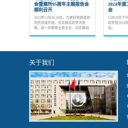
会暨建所95周年主题报告会
2024年
顺利召开
会
2023年12月28-29日，为更好地营造研
12月28日
究所活泼开放、交叉融合的学术氛
科学院202
围，进一步聚焦主责主业、切实推动
会。
十四五科技创新规划落实落地，动物
研究所以线下线上相结合的方式召开
了2023年度学术年会暨建所95周年主
题报告...
关于我们
Play
Video