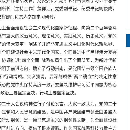
会议并作总结发言，党委委员、副所长乔格侠领学习近平总书
副所长（主持工作）詹祥江，党委副书记、纪委书记杨俊成，
支撑部门负责人参加学习研讨。
上全面建设社会主义现代化国家新征程、向第二个百年奋斗
具有重大的政治意义、理论意义、实践意义、历史意义。党的
年的伟大变革，阐述了开辟马克思主义中国化时代化新境界、
对全面建设社会主义现代化国家、全面推进中华民族伟大复兴
、协调推进“四个全面”战略布局作出了全面部署，为新时代新
指明了前进方向、确立了行动指南，是党团结带领全国各族人
和行动纲领。会议强调，要深刻领悟“两个确立”的决定性意
核心的党中央保持高度一致，要坚决维护以习近平同志为核心
，政治上要坚定坚决，行动上要坚定坚决。
二十大会议精神进行了讨论发言。大家一致认为，党的二十
，是党和人民智慧的结晶，是中国共产党团结带领全国各族人
和行动纲领，是一篇马克思主义的纲领性文献，为全面建设社
明了前进方向、提供了根本遵循。作为国家战略科技力量主力