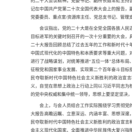
的二十大会议精神。党委书记、副所长聂常虹主持
记在中国共产党第二十次全国代表大会上的报告，
党委委员、重点室/资源库主任、党总支书记、管理
会议指出，党的二十大是在全党全国各族人民迈
目标进军的关键时刻召开的一次十分重要的大会，
二十大报告回顾总结了过去五年的工作和新时代十
中国式现代化的中国特色和本质要求等重大问题，
进行了战略谋划，对统筹推进“五位一体”总体布局
征程党和国家事业发展、实现第二个百年奋斗目标
民夺取新时代中国特色社会主义新胜利的政治宣言
义，自觉在思想上政治上行动上同以习近平同志为
的党中央权威和集中统一领导，思想上要坚定坚决
会上，与会人员结合工作实际围绕学习贯彻党的
大报告高瞻远瞩、立意深远、内涵丰富、思想深邃
民夺取新时代中国特色社会主义新胜利的政治宣言
会主义现代化国家、全面推进中华民族伟大复兴指