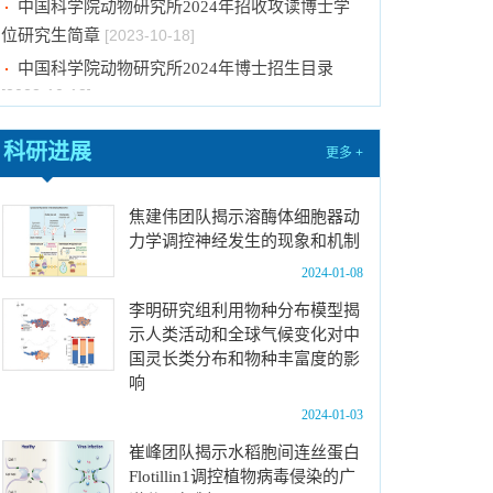
位研究生简章
[2023-10-18]
中国科学院动物研究所2024年博士招生目录
[2023-10-18]
2024年招收推荐免试硕士（含直博）研究生第
四批拟录取结果公示
[2023-10-17]
科研进展
更多 +
关于2023年度中国科学院杰出科技成就奖的拟
推荐公示
[2023-10-16]
焦建伟团队揭示溶酶体细胞器动
中国科学院动物研究所2024年推免生放弃拟录
力学调控神经发生的现象和机制
取资格公示
[2023-10-07]
2024-01-08
关于拟通过中国科学院提名2023年度国家科学
李明研究组利用物种分布模型揭
技术奖项目的公示
[2024-01-03]
示人类活动和全球气候变化对中
中国科学院动物研究所国家动物博物馆文创商店
国灵长类分布和物种丰富度的影
招租比选公告
[2023-12-18]
响
中国科学院动物研究所2024年招收春季入学博
2024-01-03
士研究生拟录取结果公示
[2023-12-01]
崔峰团队揭示水稻胞间连丝蛋白
中国科学院动物研究所2024年招收攻读博士学
Flotillin1调控植物病毒侵染的广