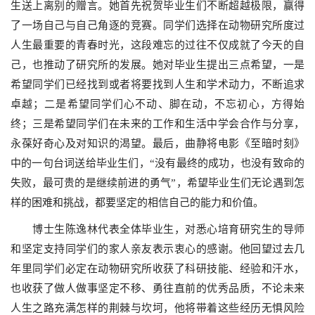
生送上离别的赠言。她首先祝贺毕业生们不断超越极限，赢得
了一场自己与自己角逐的竞赛。同学们选择在动物研究所度过
人生最重要的青春时光，这段难忘的过往不仅成就了今天的自
己，也推动了研究所的发展。她对毕业生提出三点希望，一是
希望同学们已经找到或者将要找到人生和学术动力，不断追求
卓越；二是希望同学们心不动、脚在动，不忘初心，方得始
终；三是希望同学们在未来的工作和生活中学会合作与分享，
永葆好奇心及对知识的渴望。最后，曲静将电影《至暗时刻》
中的一句台词送给毕业生们，“没有最终的成功，也没有致命的
失败，最可贵的是继续前进的勇气”，希望毕业生们无论遇到怎
样的困难和挑战，都要坚定的相信自己的能力和价值。
博士生陈逸林代表全体毕业生，对悉心培育研究生的导师
和坚定支持同学们的家人亲友表示衷心的感谢。他回望过去几
年里同学们必定在动物研究所收获了科研技能、经验和汗水，
也收获了做人做事坚定不移、勇往直前的优秀品质，不论未来
人生之路充满怎样的荆棘与坎坷，他将带着这些经历无惧风险