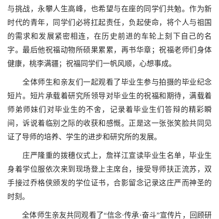
与挑战，永攀人生高峰，也希望与在座的同学们共勉。作为新
时代的青年，同学们必将扛起责任，负起使命，将个人与祖国
的需求和发展紧密相连，在历史前进的车轮上刻下自己的名
字。最后他祝福动物所硕果累累，再书华章；祝福老师们身体
健康，桃李满疆；祝福同学们一帆风顺，心想事成。
全体师生和亲友们一起观看了毕业生参与拍摄的毕业纪念
短片。短片承载着研究所领导对毕业生的祝福和期待，满载着
师弟师妹们对毕业生的不舍，记录着毕业生们答辩的精彩瞬
间，诉说着临别之际的收获和感慨。正是这一张张笑脸共同见
证了导师的培养、学生的进步和研究所的发展。
庄严隆重的拨穗仪式上，詹祥江宣读毕业生名单，毕业生
身着学位服依次来到现场登上主席台，接受导师扶正流苏，双
手接过乔格侠颁发的学位证书，合影留念记录这庄严而神圣的
时刻。
全体师生亲友共同观看了“信念·传承·奋斗”宣传片，回顾研