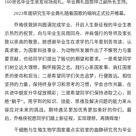
160余名毕业生亲友现场观礼。毕业典礼由詹祥江副所长主持。
2023年度研究生毕业典礼随着国歌的唱响正式拉开帷幕。
乔格侠致辞向圆满完成学业、开启人生新征程的毕业生表
示热烈的祝贺，向与毕业生风雨同舟、并肩偕行的导师及家长
致以崇高的敬意。她感谢毕业生在求学的几年里刻苦攻读、认
真求索，为国家科技事业、为动物所发展作出了不懈努力与重
要贡献，也给同学们提出了殷切的期望和要求。一是希望同学
们树立远大理想，胸怀报国之志。践行心系国家事、肩扛国家
责的使命和担当；二是希望同学们矢志追梦，行健致远。相信
坚持的力量，保持终身学习和思考的习惯，学会合作共赢、在
共进中蜕变升华绽放精彩；三是希望同学们保持进取之心，拒
绝“躺平”。用学到的知识、技能、思维及解决问题的能力来从
容应对未来的挑战。期待遇见更加优秀更加美好的你们。最
后，乔格侠祝愿同学们踏上新征程，实现理想，再铸辉煌！
干细胞与生殖生物学国家重点实验室的曲静研究员为毕业