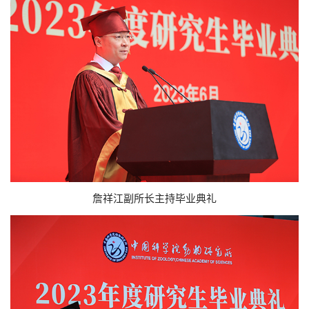
詹祥江副所长主持毕业典礼