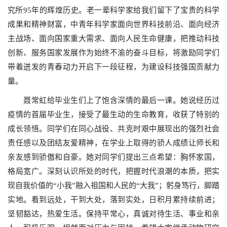
究所95年的辉煌历史。老一辈科学家给我们留下了宝贵的科学
成果和精神财富，中青年科学家面向世界科技前沿、面向经济
主战场、面向国家重大需求、面向人民生命健康，把推动科技
创新、服务国家发展作为始终不渝的奋斗目标，将激励同学们
带着迸发的青春动力开启下一段征程，为建设科技强国贡献力
量。
聂常虹给毕业生们上了饱含深情的最后一课。她说经历过
疫情的首届毕业生，接受了最生动的生命教育，收获了特别的
成长领悟。同学们在同心战役、共克时艰中展现出的强烈社会
责任感以及团结友爱精神，在学业上取得的骄人成绩让师长和
亲友感到骄傲和自豪。她对同学们提出三点希望：胸怀家国，
格局宽广。深刻认识所处的时代，把握时代浪潮的本质，把实
现自我价值的“小我”融入祖国和人民的“大我”；躬身笃行，脚踏
实地。看到远处，干到大处，落到实处，日积月累持续前进；
坚韧豁达，热爱生活。保持平常心，真诚对待生活、事业和亲