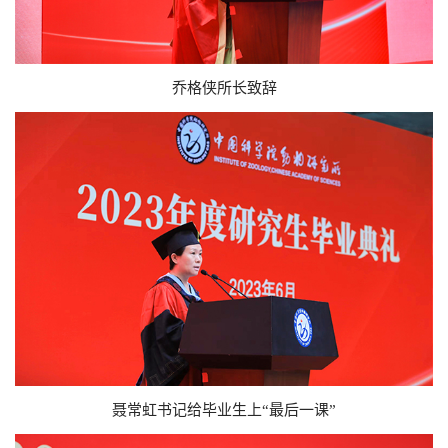
乔格侠所长致辞
聂常虹书记给毕业生上“最后一课”