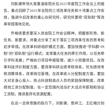
刘新建带领大家重温侯院长在2025年度院工作会议上的报
告，重点回顾了2025年全院的三项改革任务和十项重点工作安
排，强调今后改革的重心在研究所，研究所要将“双轨制”等改
革举措落地见效。
乔格侠要求要深入领会院工作会议精神，把握新形势、新
任务、新要求，并重点分享了关于落实三项改革任务的思考和
初步举措。在改革科研组织模式方面，要加快推进“学科群+PI
制”的“双轨制”运行模式；发挥重大任务的牵引作用，以任务牵
引学科发展；严格执行项目申报管理，减少小而散项目。在改
革科技评价制度方面，要改革科研业绩考核体系，优化绩效考
核测算体系，改革岗位管理。在改革收入分配制度方面，要加
大对全身心投入、抢占科技制高点人员的奖励保障制度，改革
绩效工资分配制度，在一定范围内适当扩大试点年薪制和协议
工资制，推进差异化资源配置。
在这一总体思路的指引下，刘新建、詹祥江、王红梅分别