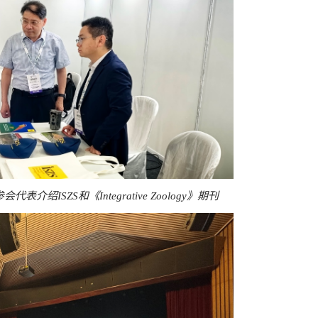
ISZS和《Integrative Zoology》期刊