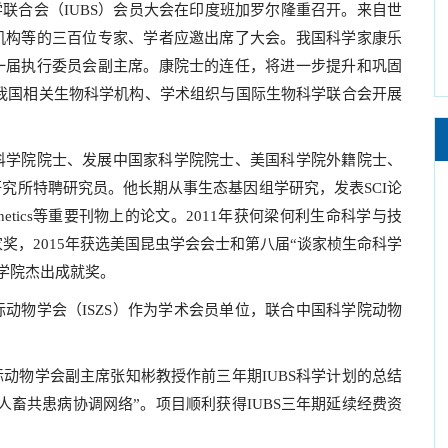
物科学联合会（IUBS）会员大会在印度班加罗尔隆重召开。来自世
机构等的三百位专家、学者应邀出席了大会。我国科学家康乐
一届执行委员会副主席。康院士的连任，将进一步提升和巩固
动我国相关生物科学机构、学术组织与国际生物科学联合会开展
科学院院士、发展中国家科学院院士、美国科学院外籍院士、
究所特聘研究员。他长期从事生态基因组学研究，发表SCI论
ure Genetics等重要刊物上的论文。2011年获何梁何利生命科学与技
家奖，2015年获选美国昆虫学会会士和第八届“谈家桢生命科学
科学院杰出成就奖。
动物学会（ISZS）作为学术会员单位，联合中国科学院动物
动物学会副主席张知彬教授作前三年期IUBS科学计划的总结
人畜共患病协调网络”。项目顺利获得IUBS三年期延续经费资