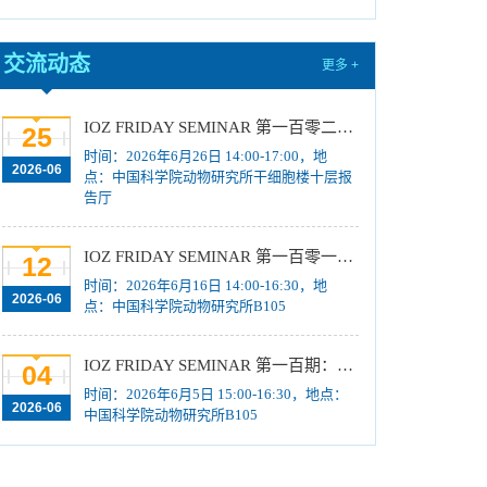
中国科学院动物研究所2026年招收硕士学位研
究生复试规程
[2026-03-16]
交流动态
更多 +
中国科学院动物研究所2026年博士招考“申请-考
核”制业务课笔试成绩及进入面试名单公示
[2026-
IOZ FRIDAY SEMINAR 第一百零二期：生物3D打印：从结构制造到功能编程
25
01-22]
时间：2026年6月26日 14:00-17:00，地
中国科学院动物研究所2026年博士招考“申请-考
2026-06
点：中国科学院动物研究所干细胞楼十层报
核”制业务课笔试、面试总体要求及规程
[2026-01-
告厅
14]
中国科学院动物研究所2026年博士招考“申请-考
IOZ FRIDAY SEMINAR 第一百零一期：DNA损伤修复：从表观遗传调控到神经毒性（王东鹏）；Exploring the RNA World with Cryo-EM（张凯铭）
12
核”制进入笔试名单公示
[2026-01-14]
时间：2026年6月16日 14:00-16:30，地
2026-06
点：中国科学院动物研究所B105
中国科学院动物研究所2026年招收春季入学博
士研究生拟录取结果公示
[2025-12-03]
IOZ FRIDAY SEMINAR 第一百期：Precision Engineering of Crop Genomes: From Genome Editing to Programmable Biology
04
中国科学院动物研究所2025年第一批报废固定
时间：2026年6月5日 15:00-16:30，地点：
资产处置项目成交结果公告
[2025-12-03]
2026-06
中国科学院动物研究所B105