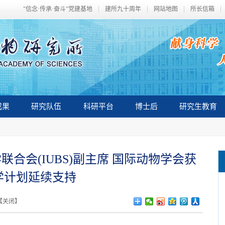
"信念·传承·奋斗"党建基地
建所九十周年
网站地图
所长信箱
成果
研究队伍
科研平台
博士后
研究生教育
合会(IUBS)副主席 国际动物学会获
科学计划延续支持
【
关闭
】