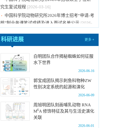
究生复试规程
[2026-03-16]
中国科学院动物研究所2026年博士招考“申请-考
核”制业务课笔试成绩及进入面试名单公示
[2026-
01-22]
中国科学院动物研究所2026年博士招考“申请-考
核”制业务课笔试、面试总体要求及规程
[2026-01-
科研进展
更多 +
14]
中国科学院动物研究所2026年博士招考“申请-考
白明团队合作揭秘蜘蛛如何征服
核”制进入笔试名单公示
[2026-01-14]
水下世界
中国科学院动物研究所2026年招收春季入学博
2026-06-16
士研究生拟录取结果公示
[2025-12-03]
郭宝成团队揭示刺鱼科物种ZW
中国科学院动物研究所2025年第一批报废固定
性别决定系统的起源和演化
资产处置项目成交结果公告
[2025-12-03]
2026-06-09
中国科学院动物研究所2026年招收博士研究生
周旭明团队刻画哺乳动物 RNA
拟录取名单公示
[2026-06-05]
6
M
A 修饰特征及其与生活史演化
中国科学院动物研究所2026年优秀大学生夏令
关联
营活动招募计划
[2026-05-20]
2026-06-01