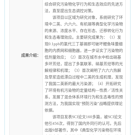
综合研究污染物化学行为和生态效应的先进方
法，直至提出生态调控对策。
该项目以区域为研究对象，系统研究了环
境中二英、六六六、有机锡等典型化学污染物
的来源、浓度水平、存在形态、迁移转化行为
和生态毒理效应。主要研究成果为：（1）发
现0.1ppb的氯代三丁基锡即可破坏鲤鱼味蕾细
胞的内质网和细胞器，进一步证实了污染物的
成果介绍：
低剂量效应；（2）首次在城市水中检出硝基
多环芳烃，提出了多氯联苯、硝基芳烃等的光
解规律和机理；（3）首次阐明了六六六热解
及草浆造纸漂白过程中二英的生成机理，发现
了我国二英新的最大污染源；（4）开拓研究
了环境有机污染物的定量结构—性质／活性关
系，发展了混合体系环境行为和生态毒性的预
测方法，为我国实现“预防污染”战略提供理论
依据。
该项目发表SCI论文160多篇，被SCI论文
他引456次，得到了国内外同行的认可。先后
出版9部著作，其中《典型化学污染物在环境