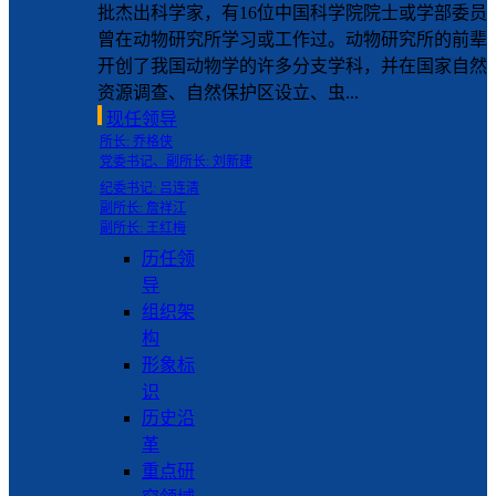
批杰出科学家，有16位中国科学院院士或学部委员
曾在动物研究所学习或工作过。动物研究所的前辈
开创了我国动物学的许多分支学科，并在国家自然
资源调查、自然保护区设立、虫...
现任领导
所长: 乔格侠
党委书记、副所长: 刘新建
纪委书记: 吕连清
副所长: 詹祥江
副所长: 王红梅
历任领
导
组织架
构
形象标
识
历史沿
革
重点研