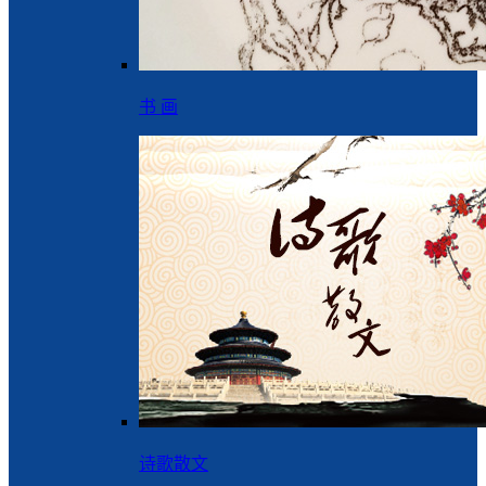
书 画
诗歌散文