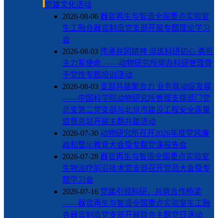
党建文化活动
2026-08-06
器官再生与智造全国重点实验室
生工融合器官制造党支部开展专题理论学习
会
2026-08-03
传承井冈精神 淬炼科研初心 勇担
主力军使命 ——动物研究所举办科研管理骨
干党性专题培训活动
2026-08-03
支部共建聚合力 业务联动促发展
——中国科学院动物研究所管理支撑部门党
总支第二党支部与北京市建设工程安全质量
监督总站开展主题共建活动
2026-07-30
动物研究所召开2026年度党风廉
政和警示教育大会暨专题党课报告会
2026-07-28
器官再生与智造全国重点实验室
生物治疗前沿技术党支部召开党员大会暨专
题学习会
2026-07-16
党建引领科研，共筑合作桥梁
——器官再生与智造全国重点实验室生工融
合器官制造党支部开展联合主题党日活动