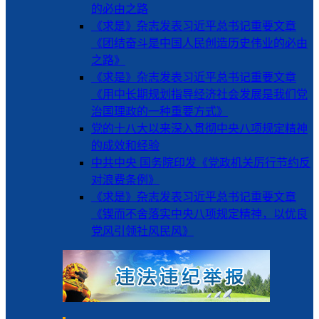
的必由之路
《求是》杂志发表习近平总书记重要文章
《团结奋斗是中国人民创造历史伟业的必由
之路》
《求是》杂志发表习近平总书记重要文章
《用中长期规划指导经济社会发展是我们党
治国理政的一种重要方式》
党的十八大以来深入贯彻中央八项规定精神
的成效和经验
中共中央 国务院印发《党政机关厉行节约反
对浪费条例》
《求是》杂志发表习近平总书记重要文章
《锲而不舍落实中央八项规定精神，以优良
党风引领社风民风》