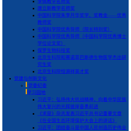
李佩教学名师奖
唐立新教学名师奖
中国科学院朱李月华奖学、奖教金——优秀
教师奖
中国科学院优秀导师（院长特别奖）
中国科学院优秀导师（中国科学院优秀博士
学位论文奖）
保罗生物科技奖
北京生科院和赛诺菲巴斯德生物医学杰出研
究生奖
北京生科院恒源祥英才奖
党建与创新文化
党委纪委
学习园地
习近平：弘扬伟大抗战精神，向着中华民族
伟大复兴的光辉彼岸奋勇前进
《求是》杂志发表习近平总书记重要文章
《在全国生态环境保护大会上的讲话》
习近平：团结奋斗是中国人民创造历史伟业