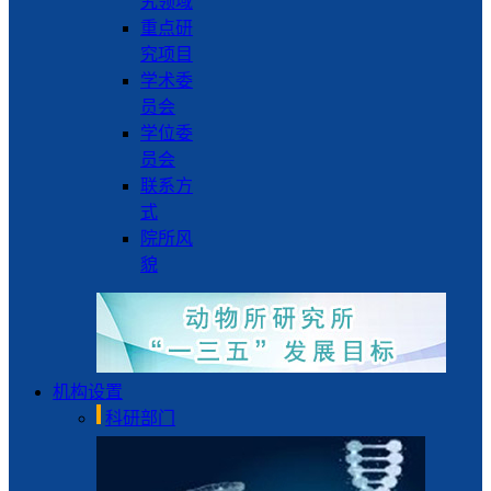
究领域
重点研
究项目
学术委
员会
学位委
员会
联系方
式
院所风
貌
机构设置
科研部门