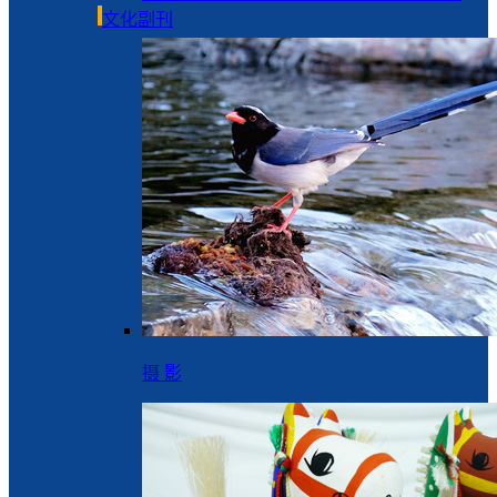
文化副刊
摄 影