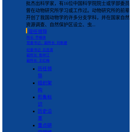
批杰出科学家，有16位中国科学院院士或学部委员
曾在动物研究所学习或工作过。动物研究所的前辈
开创了我国动物学的许多分支学科，并在国家自然
资源调查、自然保护区设立、虫...
现任领导
所长: 乔格侠
党委书记、副所长: 刘新建
纪委书记: 吕连清
副所长: 詹祥江
副所长: 王红梅
历任领
导
组织架
构
形象标
识
历史沿
革
重点研