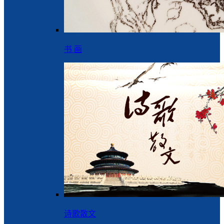
书 画
诗歌散文