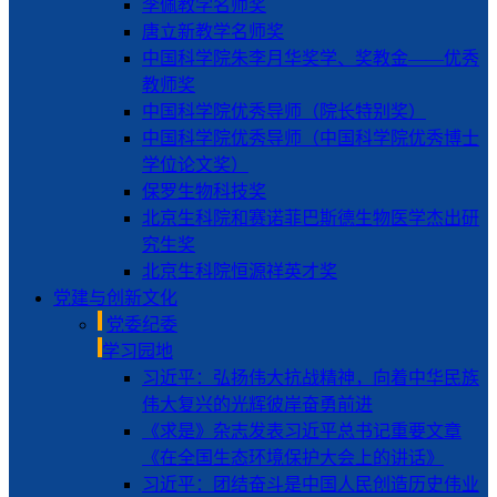
李佩教学名师奖
唐立新教学名师奖
中国科学院朱李月华奖学、奖教金——优秀
教师奖
中国科学院优秀导师（院长特别奖）
中国科学院优秀导师（中国科学院优秀博士
学位论文奖）
保罗生物科技奖
北京生科院和赛诺菲巴斯德生物医学杰出研
究生奖
北京生科院恒源祥英才奖
党建与创新文化
党委纪委
学习园地
习近平：弘扬伟大抗战精神，向着中华民族
伟大复兴的光辉彼岸奋勇前进
《求是》杂志发表习近平总书记重要文章
《在全国生态环境保护大会上的讲话》
习近平：团结奋斗是中国人民创造历史伟业