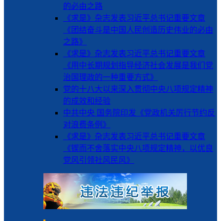
的必由之路
《求是》杂志发表习近平总书记重要文章
《团结奋斗是中国人民创造历史伟业的必由
之路》
《求是》杂志发表习近平总书记重要文章
《用中长期规划指导经济社会发展是我们党
治国理政的一种重要方式》
党的十八大以来深入贯彻中央八项规定精神
的成效和经验
中共中央 国务院印发《党政机关厉行节约反
对浪费条例》
《求是》杂志发表习近平总书记重要文章
《锲而不舍落实中央八项规定精神，以优良
党风引领社风民风》