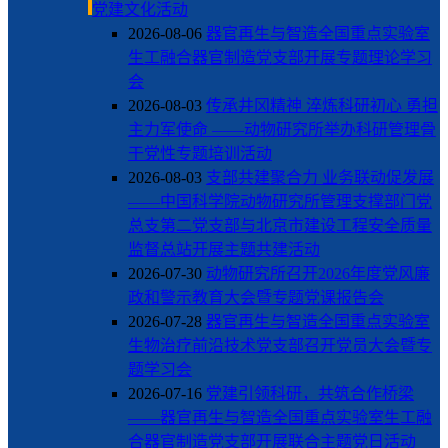
党建文化活动
2026-08-06
器官再生与智造全国重点实验室
生工融合器官制造党支部开展专题理论学习
会
2026-08-03
传承井冈精神 淬炼科研初心 勇担
主力军使命 ——动物研究所举办科研管理骨
干党性专题培训活动
2026-08-03
支部共建聚合力 业务联动促发展
——中国科学院动物研究所管理支撑部门党
总支第二党支部与北京市建设工程安全质量
监督总站开展主题共建活动
2026-07-30
动物研究所召开2026年度党风廉
政和警示教育大会暨专题党课报告会
2026-07-28
器官再生与智造全国重点实验室
生物治疗前沿技术党支部召开党员大会暨专
题学习会
2026-07-16
党建引领科研，共筑合作桥梁
——器官再生与智造全国重点实验室生工融
合器官制造党支部开展联合主题党日活动