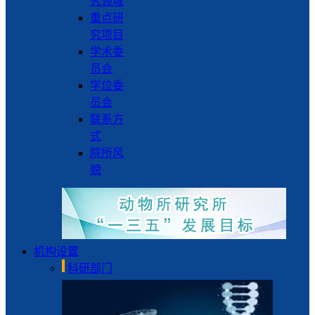
究领域
重点研
究项目
学术委
员会
学位委
员会
联系方
式
院所风
貌
机构设置
科研部门