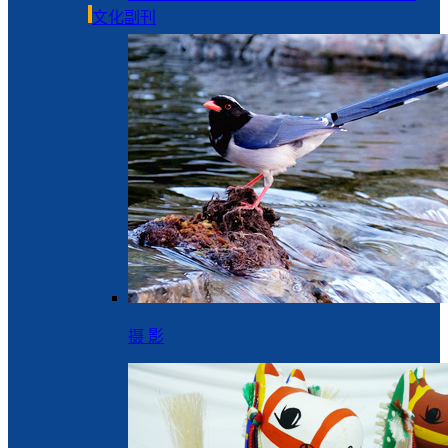
文化副刊
摄 影