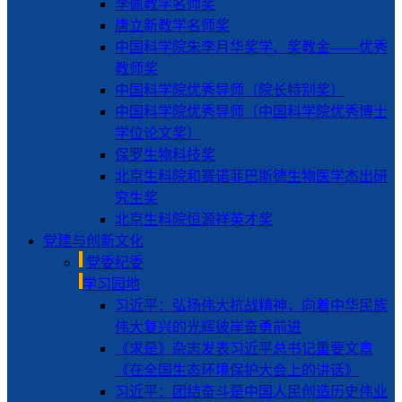
李佩教学名师奖
唐立新教学名师奖
中国科学院朱李月华奖学、奖教金——优秀
教师奖
中国科学院优秀导师（院长特别奖）
中国科学院优秀导师（中国科学院优秀博士
学位论文奖）
保罗生物科技奖
北京生科院和赛诺菲巴斯德生物医学杰出研
究生奖
北京生科院恒源祥英才奖
党建与创新文化
党委纪委
学习园地
习近平：弘扬伟大抗战精神，向着中华民族
伟大复兴的光辉彼岸奋勇前进
《求是》杂志发表习近平总书记重要文章
《在全国生态环境保护大会上的讲话》
习近平：团结奋斗是中国人民创造历史伟业