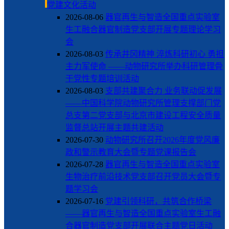
党建文化活动
2026-08-06
器官再生与智造全国重点实验室
生工融合器官制造党支部开展专题理论学习
会
2026-08-03
传承井冈精神 淬炼科研初心 勇担
主力军使命 ——动物研究所举办科研管理骨
干党性专题培训活动
2026-08-03
支部共建聚合力 业务联动促发展
——中国科学院动物研究所管理支撑部门党
总支第二党支部与北京市建设工程安全质量
监督总站开展主题共建活动
2026-07-30
动物研究所召开2026年度党风廉
政和警示教育大会暨专题党课报告会
2026-07-28
器官再生与智造全国重点实验室
生物治疗前沿技术党支部召开党员大会暨专
题学习会
2026-07-16
党建引领科研，共筑合作桥梁
——器官再生与智造全国重点实验室生工融
合器官制造党支部开展联合主题党日活动