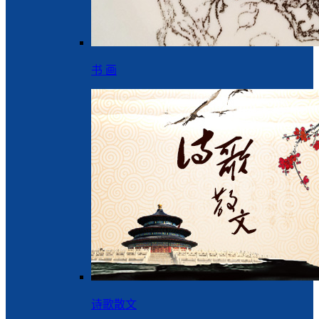
书 画
诗歌散文