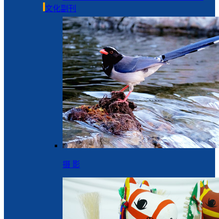
文化副刊
摄 影