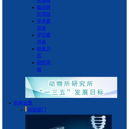
究领域
重点研
究项目
学术委
员会
学位委
员会
联系方
式
院所风
貌
机构设置
科研部门