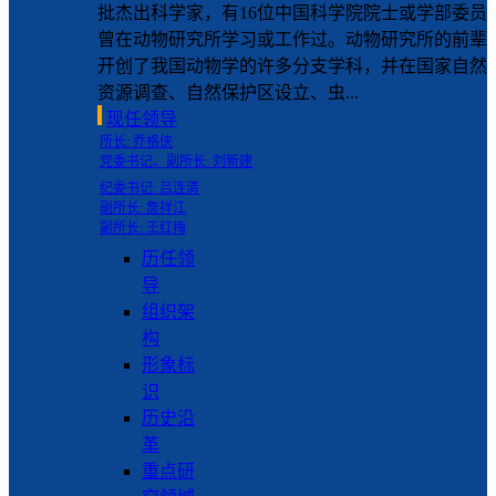
批杰出科学家，有16位中国科学院院士或学部委员
曾在动物研究所学习或工作过。动物研究所的前辈
开创了我国动物学的许多分支学科，并在国家自然
资源调查、自然保护区设立、虫...
现任领导
所长: 乔格侠
党委书记、副所长: 刘新建
纪委书记: 吕连清
副所长: 詹祥江
副所长: 王红梅
历任领
导
组织架
构
形象标
识
历史沿
革
重点研