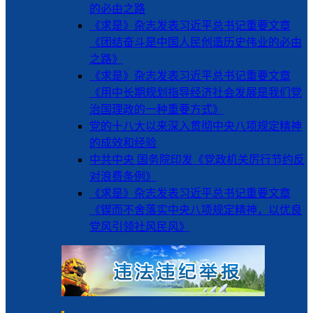
的必由之路
《求是》杂志发表习近平总书记重要文章
《团结奋斗是中国人民创造历史伟业的必由
之路》
《求是》杂志发表习近平总书记重要文章
《用中长期规划指导经济社会发展是我们党
治国理政的一种重要方式》
党的十八大以来深入贯彻中央八项规定精神
的成效和经验
中共中央 国务院印发《党政机关厉行节约反
对浪费条例》
《求是》杂志发表习近平总书记重要文章
《锲而不舍落实中央八项规定精神，以优良
党风引领社风民风》