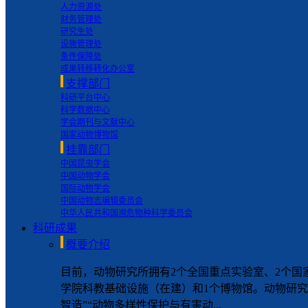
人力资源处
财务管理处
研究生处
设施管理处
条件保障处
成果转移转化办公室
支撑部门
科研平台中心
科学数据中心
学会期刊与文献中心
国家动物博物馆
挂靠部门
中国昆虫学会
中国动物学会
国际动物学会
中国动物志编辑委员会
中华人民共和国濒危物种科学委员会
科研成果
概要介绍
目前，动物研究所拥有2个全国重点实验室、2个国
学院科教基础设施（在建）和1个博物馆。动物研究
智造”“动物多样性保护与有害动...