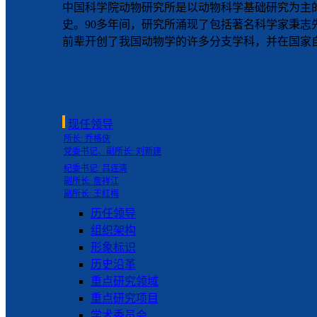
中国科学院动物研究所是以动物科学基础研究为主的
史。90多年间，研究所涌现了包括著名科学家秉志
前辈开创了我国动物学的许多分支学科，并在国家自
现任领导
所长: 乔格侠
党委书记、副所长: 刘新建
纪委书记: 吕连清
副所长: 詹祥江
副所长: 王红梅
历任领导
组织架构
形象标识
历史沿革
重点研究领域
重点研究项目
学术委员会