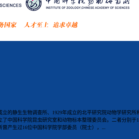
成立的静生生物调查所、1929年成立的北平研究院动物学研究所和
了中国科学院昆虫研究室和动物标本整理委员会。二者分别于195
曾产生过16位中国科学院学部委员（院士），...