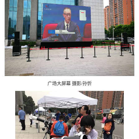
广场大屏幕 摄影/孙忻