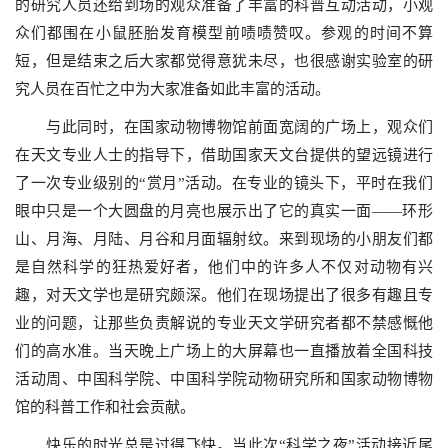
的研究人员还给到场的观众准备了丰富的科普互动活动，小观
众们都围在小鼠胚胎发育模型前啧啧赞叹。参观的时间不算
短，但是结束之后大家都觉得意犹未尽，也很感谢实验室的研
究人员在百忙之中为大家准备如此丰富的活动。
与此同时，在国家动物博物馆前面宽阔的广场上，观众们
在天文专业人士的指导下，借助国家天文台提供的望远镜进行
了一次专业级别的“赏月”活动。在专业的镜头下，平时在我们
眼中只是一个大圆盘的月亮也展示出了它的真实一面——环形
山、月海、月陆、月谷和月面辐射纹。来到现场的小朋友们都
是自然科学的狂热爱好者，他们中的许多人不仅对动物有兴
趣，对天文学也是研究颇深。他们在现场提出了很多有趣且专
业的问题，让那些负责解说的专业天文学研究者都不禁感慨他
们的高水准。当天晚上广场上的大屏幕也一直播放着全国科技
活动周、中国科学院、中国科学院动物研究所和国家动物博物
馆的科普工作和社会贡献。
快乐的时光总是过得飞快。当此次“科学之夜”活动接近尾