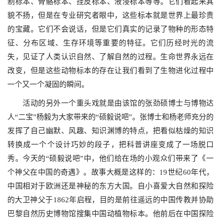
制标本、骨骼标本、挂皮标本、液浸标本等等。它们看起来其
貌不扬，但是在专业研究者眼中，这些标本就是世界上最珍贵
的宝藏。它们不会说话，但是它们真实的记录了物种的形态特
征、分布区域、生存环境等重要的特征。它们历经时光的流
失，见证了人类认识自然、了解自然的过程。生命世界永远在
改变，但是这些动物标本的存在让我们看到了生物进化过程中
一个又一个凝固的瞬间。
活动的另外一个重头戏就是由该馆的张劲硕博士与博物达
人“二宝”杨毅为大家带来的“硕毅说吧”。张博士和杨老师充分的
发挥了自己幽默、风趣、知识渊博的特点，把看似枯燥的知识
转换成一个个设计巧妙的段子，把科普讲座变成了一场脱口
秀。今天的“硕毅说吧”中，他们给在场的小观众们带来了《一
个神父在中国的奇遇》。故事大概是这样的：19世纪60年代，
中国相对于欧洲还是神秘的东方大国。自小喜爱大自然和探险
的大卫神父于1862年启程，目的是前往遥远的中国传教并协助
巴黎自然历史博物馆搜集中国动植物标本。他前后在中国探险