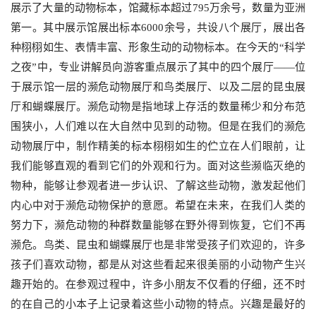
展示了大量的动物标本，馆藏标本超过795万余号，数量为亚洲
第一。其中展示馆展出标本6000余号，共设八个展厅，展出各
种栩栩如生、表情丰富、形象生动的动物标本。在今天的“科学
之夜”中，专业讲解员向游客重点展示了其中的四个展厅——位
于展示馆一层的濒危动物展厅和鸟类展厅、以及二层的昆虫展
厅和蝴蝶展厅。濒危动物是指地球上存活的数量稀少和分布范
围狭小，人们难以在大自然中见到的动物。但是在我们的濒危
动物展厅中，制作精美的标本栩栩如生的伫立在人们眼前，让
我们能够直观的看到它们的外观和行为。面对这些濒临灭绝的
物种，能够让参观者进一步认识、了解这些动物，激发起他们
内心中对于濒危动物保护的意愿。希望在未来，在我们人类的
努力下，濒危动物的种群数量能够在野外得到恢复，它们不再
濒危。鸟类、昆虫和蝴蝶展厅也是非常受孩子们欢迎的，许多
孩子们喜欢动物，都是从对这些看起来很美丽的小动物产生兴
趣开始的。在参观过程中，许多小朋友不仅看的仔细，还不时
的在自己的小本子上记录着这些小动物的特点。兴趣是最好的