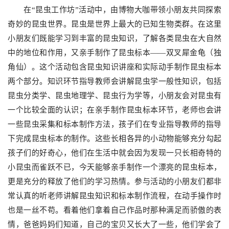
在“昆虫工作坊”活动中，由博物大咖带领小朋友共同探索
奇妙的昆虫世界。昆虫是世界上最大的已知生物类群。在这里
小朋友们既能学习到丰富的昆虫知识，了解各类昆虫在大自然
中的地位和作用，又亲手制作了昆虫标本——双叉犀金龟（独
角仙）。这个活动包含昆虫知识讲座和实际动手制作昆虫标本
两个部分。知识环节指导教师会讲解昆虫学一般性知识，包括
昆虫分类学、昆虫地理学、昆虫行为学等，小朋友会对昆虫有
一个比较全面的认识；在亲手制作昆虫标本环节，老师也会讲
一些昆虫采集和标本制作方法，孩子们在专业指导教师的指导
下完成昆虫标本的制作。这些长相各异的小动物能够充分勾起
孩子们的好奇心，他们在生活中就会因为发现一只长相奇特的
小昆虫而雀跃不已，今天能够亲手制作一个漂亮的昆虫标本，
更是充分的释放了他们的学习热情。参与活动的小朋友们都非
常认真的听老师讲解昆虫知识和标本制作流程，在动手操作时
也是一丝不苟。看着他们拿着自己作品时那种满足而骄傲的表
情，爸爸妈妈们知道，自己的宝贝又长大了一些，他们学会了