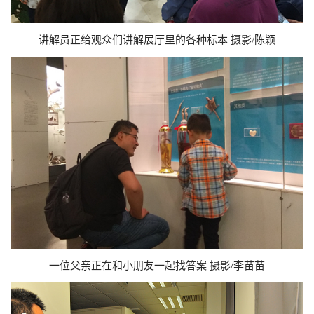
讲解员正给观众们讲解展厅里的各种标本 摄影/陈颖
一位父亲正在和小朋友一起找答案 摄影/李苗苗