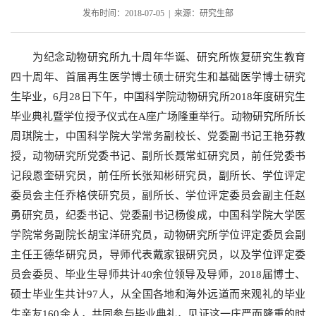
发布时间：2018-07-05 | 来源：研究生部
为纪念动物研究所九十周年华诞、研究所恢复研究生教育
四十周年、首届再生医学博士硕士研究生和基础医学博士研究
生毕业，
6
月
28
日下午，中国科学院动物研究所
2018
年度研究生
毕业典礼暨学位授予仪式在
A
座广场隆重举行。动物研究所所长
周琪院士，中国科学院大学常务副校长、党委副书记王艳芬教
授，动物研究所党委书记、副所长聂常虹研究员，前任党委书
记段恩奎研究员，前任所长张知彬研究员，副所长、学位评定
委员会主任乔格侠研究员，副所长、学位评定委员会副主任赵
勇研究员，纪委书记、党委副书记杨俊成，中国科学院大学医
学院常务副院长胡宝洋研究员，动物研究所学位评定委员会副
主任王德华研究员，导师代表戴家银研究员，以及学位评定委
员会委员、毕业生导师共计
40
余位领导及导师，
2018
届博士、
硕士毕业生共计
97
人，从全国各地和海外远道而来观礼的毕业
生亲友
160
余人，共同参与毕业典礼，见证这一庄严而隆重的时