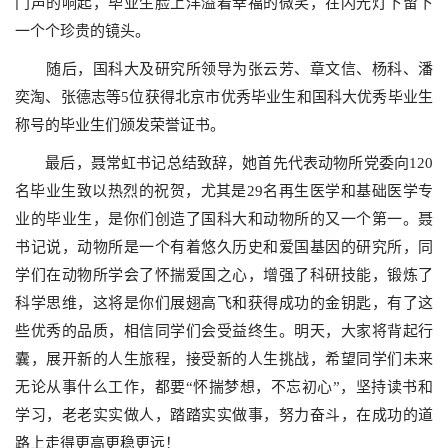
门声的响起，毕业生脸上洋溢着幸福的微笑，在闪光灯下留下
一个个珍贵的镜头。
随后，国科大及研究所领导为张云芳、章文信、杨科、潘
奕淘、张德志等
5
位获得北京市优秀毕业生和国科大优秀毕业生
称号的毕业生们颁发荣誉证书。
最后，聂常虹书记总结致辞，她首先代表动物所党委向
120
名毕业生致以热烈的祝贺，尤其是
29
名再生医学和基础医学专
业的毕业生，是你们创造了国科大和动物所的又一个第一。聂
书记说，动物所是一个有着悠久历史和爱国基因的研究所，同
学们在动物所学会了怀揣爱国之心，增强了科研技能，锻炼了
科学思维，这将是你们展翅高飞和获得成功的金钥匙，有了这
些优秀的品质，相信同学们会受益终生。明天，大家将背起行
囊，展开新的人生旅程，接受新的人生挑战，希望同学们未来
无论从事什么工作，都要“怀揣梦想，不忘初心”，坚持读书和
学习，老老实实做人，踏踏实实做事，努力奋斗，在成功的道
路上走得更高更稳更远！