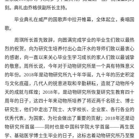
刻。典礼由乔格侠副所长主持。
毕业典礼在威严的国歌声中拉开帷幕，全体起立，奏唱国
歌。
周琪所长首先致辞，向圆满完成学业的毕业生们致以最热
烈的祝贺，向为研究生培养付出心血汗水的导师们致以最衷心
的感谢，向一直以来关心毕业生学习成长的家人们致以最诚挚
的敬意。周所长说，今年对于动物研究所是一个具有特殊意义
的年份。
2018
年是动物研究所九十年华诞，九十年的历史积淀
与文化底蕴，几代人的锐意进取和辛勤耕耘，造就了动物所今
天的成就与辉煌；
2018
年，是动物研究所恢复研究生教育四十
周年的日子，这四十年来动物所培养了将近两千名硕士、博士
研究生，他们中走出了院士、大学校长、企业家、各行各业的
优秀代表，为国家、为社会做出了重要的贡献；
2018
年还是动
物研究所首届——同时也是中国科学院大学首届——再生医
学、基础医学博士生毕业的日子，这标志着动物研究所乃至整