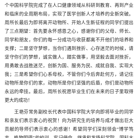
个中国科学院完成了在人口健康领域从科研到教育、再到产业
和临床的全周期布局，实现了医学创新人才培养的全新突破。
周所长最后为即将离开动物所、开始人生新征程的同学们提出
了三点期望：首先要永怀感恩之心，感谢你们的父母、师长、
同学和朋友，你们的每一分成功与收获都离不开他们的培养和
支撑；二是坚守梦想，当你们遇到挫折、心存迷茫的时候，请
坚守你们的梦想，诚实做人，踏实做事，用坚毅去面对挫折，
用勇敢去战胜迷茫，创新为国、服务为民、成就自我、实现大
我；三是希望你们心系母校，不管你们今后奔赴何方，请记住
动物所是你们的家，动物所是你们坚强的后盾，你们是动物所
永远的牵挂。最后，周所长祝愿毕业生们在未来的日子里取得
更大的成功！
王艳芬常务副校长代表中国科学院大学向即将毕业的同学
和亲友们表示衷心的祝贺！向为研究生的培养与成才做出巨大
贡献的导师们表示衷心的感谢！希望同学们深刻领会“博学笃
志、格物明德”的校训，牢记使命，继承和发扬科学院、国科大