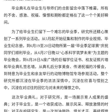
毕业典礼在毕业生与导师们的合影留念中落下帷幕，所有
的不舍、感激、祝福、憧憬和期盼都定格在了这一个个美好瞬
间。
为了给毕业生们留下一个难忘的毕业季，研究所还精心策
划了一系列毕业活动。从
5
月起开始征集和制作的毕业视频、毕
业生纪念册，到
6
月
19
至
20
日动物所第一届“毕业季足球赛”庆祝
同学们顺利毕业，从
6
月
27
日晚以“心系科学筑梦未来”为主题的
毕业晚会，到
6
月
28
日
A
座广场的巨幅学位证书、校友证照片墙
和毕业典礼签名墙，从典礼后分享美食、传递祝福的冷餐会，
到特意为毕业生和亲友举行的动物博物馆专场参观活动，整个
研究所都沉浸在毕业季的浓浓深情中，沉浸在欣喜与惜别之
中，沉浸在对过往的回忆与对未来的憧憬之中。
这次毕业典礼，对于研究所，是一场展示育人成果的盛
典；对于毕业生，是一个收获成功、展示风采、释放激情的时
刻；对于在校研究生，是一次加油鼓劲、增长才干、再续辉煌