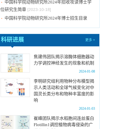
位研究生简章
[2023-10-18]
中国科学院动物研究所2024年博士招生目录
[2023-10-18]
2024年招收推荐免试硕士（含直博）研究生第
四批拟录取结果公示
[2023-10-17]
科研进展
关于2023年度中国科学院杰出科技成就奖的拟
更多 +
推荐公示
[2023-10-16]
中国科学院动物研究所2024年推免生放弃拟录
焦建伟团队揭示溶酶体细胞器动
力学调控神经发生的现象和机制
取资格公示
[2023-10-07]
2024-01-08
关于拟通过中国科学院提名2023年度国家科学
技术奖项目的公示
[2024-01-03]
李明研究组利用物种分布模型揭
示人类活动和全球气候变化对中
中国科学院动物研究所国家动物博物馆文创商店
国灵长类分布和物种丰富度的影
招租比选公告
[2023-12-18]
响
中国科学院动物研究所2024年招收春季入学博
2024-01-03
士研究生拟录取结果公示
[2023-12-01]
崔峰团队揭示水稻胞间连丝蛋白
中国科学院动物研究所2024年招收攻读博士学
Flotillin1调控植物病毒侵染的广
位研究生简章
[2023-10-18]