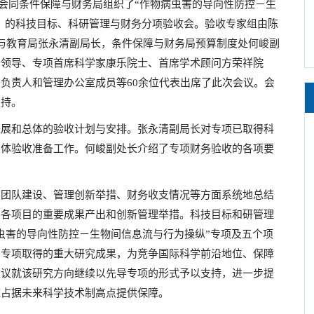
局会同条件保障与财务局组织了“作物病虫害的导向性防控－生
类）的科技目标、科研管理与财务分项验收会。验收专家组由陈
与教育局张永清副局长，条件保障与财务局预算制度处何峻副
所领导、专项首席科学家康乐院士、首席学术顾问方荣祥院
负责人和管理办公室成员等60余位代表出席了此次会议。会
主持。
展和总体的验收计划与安排。张永清副局长对专项已取得科
总体验收准备工作。何峻副处长介绍了专项财务验收的各项要
团队建设、管理创新举措、财务收支情况等方面系统地总结
了各项目的重要成果产出和创新管理举措。科技目标和研管理
虫害的导向性防控－生物间信息流与行为操纵”专项及五个项
，专项取得的重大研究成果，为竞争国际科学前沿地位、保障
建议就该研究方向继续以先导专项的形式予以支持，进一步提
域占据未来科学技术制高点提供保障。