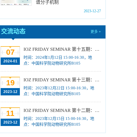
谱分子机制
中国科学院动物研究所2024年博士招生目录
2023-12-27
[2023-10-18]
2024年招收推荐免试硕士（含直博）研究生第
交流动态
四批拟录取结果公示
[2023-10-17]
更多 +
关于2023年度中国科学院杰出科技成就奖的拟
推荐公示
[2023-10-16]
IOZ FRIDAY SEMINAR 第十五期：Neuronal diversification, specification and function in the hypothalamus、本能行为调控的嗅觉神经编码机制
07
时间：2024年1月12日 15:00-16:30，地
中国科学院动物研究所2024年推免生放弃拟录
2024-01
点：中国科学院动物研究所B105
取资格公示
[2023-10-07]
IOZ FRIDAY SEMINAR 第十三期：上皮类器官系统构建之组织力的协调与细胞应答解析、利用表观基因组编辑技术调控基因表达
19
时间：2023年12月22日 15:00-16:30，地
2023-12
点：中国科学院动物研究所B105
IOZ FRIDAY SEMINAR 第十二期：动物月节律和年节律的奥秘探究、功能性毛细血管网络的体外构建及应用
11
时间：2023年12月15日 15:00-16:30，地
2023-12
点：中国科学院动物研究所B105