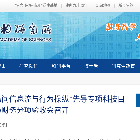
"信念·传承·奋斗"党建基地
建所九十周年
网站地图
所长信箱
成果
研究队伍
科研平台
博士后
研究生教育
物间信息流与行为操纵”先导专项科技目
与财务分项验收会召开
关闭
】