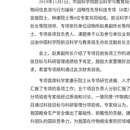
2019年11月1日，中国科学院前沿科学与教育
物间信息流与行为操纵” 战略性先导科技专项（B
宜瑜院士、种康院士等8位专家共同组成。前沿科学
处长等院领导、专项依托单位动物所赵勇副所长等
士、专项各项目负责人、课题骨干以及参与单位业务
议由中国科学院前沿科学与教育局生命处沈毅处长
会上，赵勇副所长介绍了专项目前各项工作的进
技目标与科研管理成绩给予肯定，鼓励大家要做好
求，希望专项顺利通过此次财务验收。
专项首席科学家康乐院士从专项研究进展、人才
汇报了专项的各项工作；五个项目负责人分别汇报
分项验收专家组经过质询和讨论，一致同意“作物病
目通过科技目标与科研管理分项验收。专家组认为
我国粮食生产安全做出了基础性、前瞻性的贡献。
升团队的国际竞争力，为我国在作物病虫害防控领