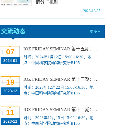
位研究生简章
[2023-10-18]
谱分子机制
中国科学院动物研究所2024年博士招生目录
2023-12-27
[2023-10-18]
2024年招收推荐免试硕士（含直博）研究生第
交流动态
更多 +
四批拟录取结果公示
[2023-10-17]
关于2023年度中国科学院杰出科技成就奖的拟
IOZ FRIDAY SEMINAR 第十五期：Neuronal diversification, specification and function in the hypothalamus、本能行为调控的嗅觉神经编码机制
07
推荐公示
[2023-10-16]
时间：2024年1月12日 15:00-16:30，地
中国科学院动物研究所2024年推免生放弃拟录
2024-01
点：中国科学院动物研究所B105
取资格公示
[2023-10-07]
IOZ FRIDAY SEMINAR 第十三期：上皮类器官系统构建之组织力的协调与细胞应答解析、利用表观基因组编辑技术调控基因表达
19
时间：2023年12月22日 15:00-16:30，地
2023-12
点：中国科学院动物研究所B105
IOZ FRIDAY SEMINAR 第十二期：动物月节律和年节律的奥秘探究、功能性毛细血管网络的体外构建及应用
11
时间：2023年12月15日 15:00-16:30，地
2023-12
点：中国科学院动物研究所B105