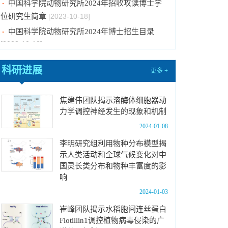
位研究生简章
[2023-10-18]
中国科学院动物研究所2024年博士招生目录
[2023-10-18]
2024年招收推荐免试硕士（含直博）研究生第
四批拟录取结果公示
[2023-10-17]
科研进展
更多 +
关于2023年度中国科学院杰出科技成就奖的拟
推荐公示
[2023-10-16]
焦建伟团队揭示溶酶体细胞器动
中国科学院动物研究所2024年推免生放弃拟录
力学调控神经发生的现象和机制
取资格公示
[2023-10-07]
2024-01-08
关于拟通过中国科学院提名2023年度国家科学
李明研究组利用物种分布模型揭
技术奖项目的公示
[2024-01-03]
示人类活动和全球气候变化对中
中国科学院动物研究所国家动物博物馆文创商店
国灵长类分布和物种丰富度的影
招租比选公告
[2023-12-18]
响
中国科学院动物研究所2024年招收春季入学博
2024-01-03
士研究生拟录取结果公示
[2023-12-01]
崔峰团队揭示水稻胞间连丝蛋白
中国科学院动物研究所2024年招收攻读博士学
Flotillin1调控植物病毒侵染的广