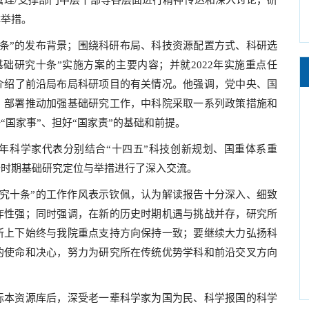
管理/支撑部门中层干部等各层面进行精神传达和深入讨论，研
体举措。
”的发布背景；围绕科研布局、科技资源配置方式、科研选
础研究十条”实施方案的主要内容；并就2022年实施重点任
介绍了前沿局布局科研项目的有关情况。他强调，党中央、国
，部署推动加强基础研究工作，中科院采取一系列政策措施和
国家事”、担好“国家责”的基础和前提。
科学家代表分别结合“十四五”科技创新规划、国重体系重
新时期基础研究定位与举措进行了深入交流。
十条”的工作作风表示钦佩，认为解读报告十分深入、细致
作性强；同时强调，在新的历史时期机遇与挑战并存，研究所
所上下始终与我院重点支持方向保持一致；要继续大力弘扬科
的使命和决心，努力为研究所在传统优势学科和前沿交叉方向
本资源库后，深受老一辈科学家为国为民、科学报国的科学