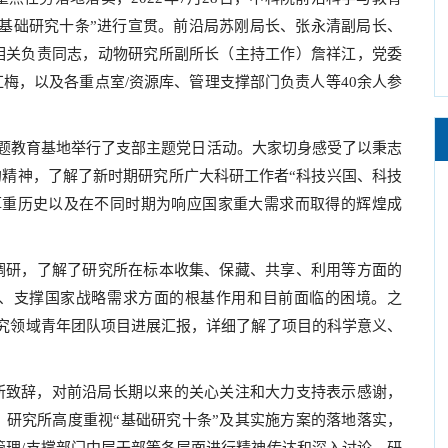
“基础研究十条”进行宣贯。前沿局苏刚局长、张永清副局长、
相关负责同志，动物研究所副所长（主持工作）詹祥江，党委
梅，以及各重点室/资源库、管理支撑部门负责人等40余人参
题教育基地举行了支部主题党日活动。大家切身感受了以秉志
的精神，了解了新时期研究所广大科研工作者“科技兴国、科技
厚重历史以及在不同时期为响应国家重大需求而取得的辉煌成
研，了解了研究所在标本收集、保藏、共享、利用等方面的
、支撑国家战略需求方面的根基作用和目前面临的困境。之
究领域青年团队项目进展汇报，详细了解了项目的科学意义、
致辞，对前沿局长期以来的关心关注和大力支持表示感谢，
研究所高度重视“基础研究十条”及其实施方案的落地落实，