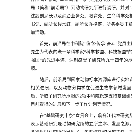
局（简称“前沿局”）到动物研究所进行调研，并对
沈毅副局长以及综合业务处、教育处、生命科学处
书记、副所长聂常虹，副所长乔格侠，所务委员王红
加活动。
首先，前沿局在中科院“信念·传承·奋斗”党员主
先生为代表的老一辈科学家“科学救国、科技报国”
强国”的先进事迹，深刻感受了研究所九十四年的
绩。
随后，前沿局到国家动物标本资源库进行实地调
相关进展，以及动物分类学在促进生物学领域发展
后，听取了研究所承担的2项中科院稳定支持基础研
目前取得的进展和下一步工作计划等情况。
在“基础研究十条”宣贯会上，詹祥江代表研究所
表示基础研究是动物研究所的立所之本、发展之源。