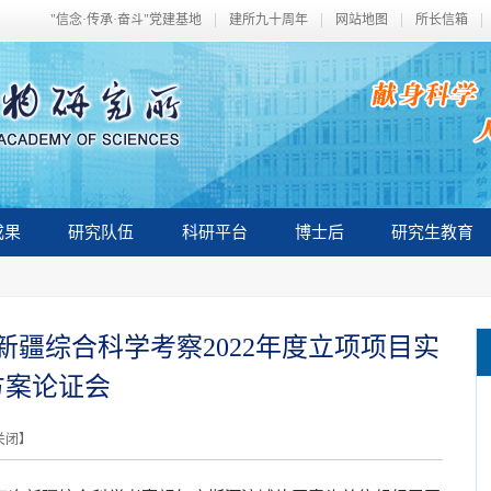
"信念·传承·奋斗"党建基地
建所九十周年
网站地图
所长信箱
成果
研究队伍
科研平台
博士后
研究生教育
疆综合科学考察2022年度立项项目实
方案论证会
关闭
】