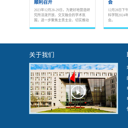
顺利召开
会
2023年12月28-29日，为更好地营造研
12月28日
究所活泼开放、交叉融合的学术氛
科学院202
围，进一步聚焦主责主业、切实推动
会。
十四五科技创新规划落实落地，动物
研究所以线下线上相结合的方式召开
了2023年度学术年会暨建所95周年主
题报告...
关于我们
Play
Video