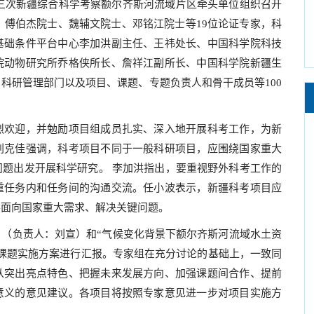
三次新疆综合科学考察额尔齐斯河流域片区牵头单位组织召开
士、傅伯杰院士、魏辅文院士、邓铭江院士等19位论证专家，科
基础条件平台中心李加洪副主任、王祎处长、中国科学院科技
院动物研究所乔格侠所长、詹祥江副所长、中国科学院新疆生
科研管理部门以及项目、课题、专题负责人和骨干成员等100
欢迎，并勉励项目组成员扎实、深入地开展科考工作，为新
刘克佳强调，科考项目不同于一般科研项目，应围绕国家重大
题出发开展科学研究。 李加洪指出，要重视野外科考工作的
重任务内和任务间的沟通交流。任小波表示，新疆科考项目应
要面向国家重大需求、解决关键问题。
（负责人：刘宣）和“气候变化背景下额尔齐斯河流域水土资
课题实施方案进行汇报。专家组在充分讨论的基础上，一致同
从突出亮点特色、把握未来发展方向、加强课题间合作、提前
意义的意见建议。各项目将按照专家意见进一步对项目实施方