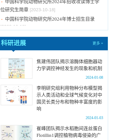
位研究生简章
[2023-10-18]
中国科学院动物研究所2024年博士招生目录
[2023-10-18]
2024年招收推荐免试硕士（含直博）研究生第
四批拟录取结果公示
[2023-10-17]
科研进展
更多 +
关于2023年度中国科学院杰出科技成就奖的拟
推荐公示
[2023-10-16]
焦建伟团队揭示溶酶体细胞器动
中国科学院动物研究所2024年推免生放弃拟录
力学调控神经发生的现象和机制
取资格公示
[2023-10-07]
2024-01-08
关于拟通过中国科学院提名2023年度国家科学
李明研究组利用物种分布模型揭
技术奖项目的公示
[2024-01-03]
示人类活动和全球气候变化对中
中国科学院动物研究所国家动物博物馆文创商店
国灵长类分布和物种丰富度的影
招租比选公告
[2023-12-18]
响
中国科学院动物研究所2024年招收春季入学博
2024-01-03
士研究生拟录取结果公示
[2023-12-01]
崔峰团队揭示水稻胞间连丝蛋白
中国科学院动物研究所2024年招收攻读博士学
Flotillin1调控植物病毒侵染的广