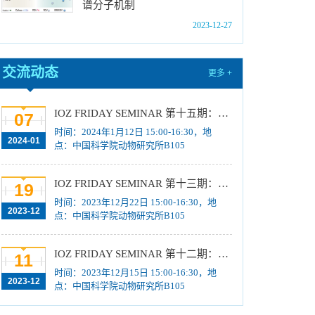
谱分子机制
位研究生简章
[2023-10-18]
2023-12-27
中国科学院动物研究所2024年博士招生目录
[2023-10-18]
2024年招收推荐免试硕士（含直博）研究生第
交流动态
更多 +
四批拟录取结果公示
[2023-10-17]
关于2023年度中国科学院杰出科技成就奖的拟
IOZ FRIDAY SEMINAR 第十五期：Neuronal diversification, specification and function in the hypothalamus、本能行为调控的嗅觉神经编码机制
07
推荐公示
[2023-10-16]
时间：2024年1月12日 15:00-16:30，地
2024-01
中国科学院动物研究所2024年推免生放弃拟录
点：中国科学院动物研究所B105
取资格公示
[2023-10-07]
IOZ FRIDAY SEMINAR 第十三期：上皮类器官系统构建之组织力的协调与细胞应答解析、利用表观基因组编辑技术调控基因表达
19
时间：2023年12月22日 15:00-16:30，地
2023-12
点：中国科学院动物研究所B105
IOZ FRIDAY SEMINAR 第十二期：动物月节律和年节律的奥秘探究、功能性毛细血管网络的体外构建及应用
11
时间：2023年12月15日 15:00-16:30，地
2023-12
点：中国科学院动物研究所B105