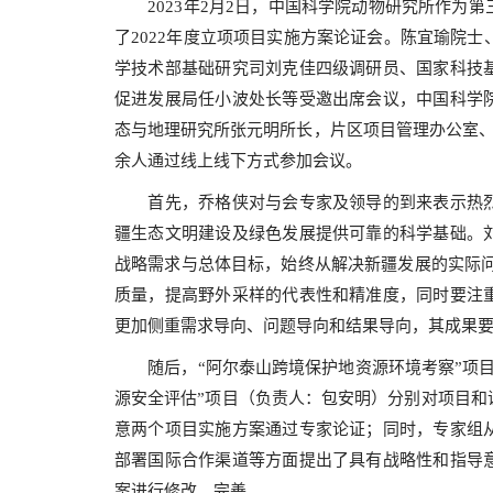
2023年2月2日，中国科学院动物研究所作为第
了2022年度立项项目实施方案论证会。陈宜瑜院
学技术部基础研究司刘克佳四级调研员、国家科技
促进发展局任小波处长等受邀出席会议，中国科学
态与地理研究所张元明所长，片区项目管理办公室、
余人通过线上线下方式参加会议。
首先，乔格侠对与会专家及领导的到来表示热烈
疆生态文明建设及绿色发展提供可靠的科学基础。
战略需求与总体目标，始终从解决新疆发展的实际问
质量，提高野外采样的代表性和精准度，同时要注
更加侧重需求导向、问题导向和结果导向，其成果
随后，“阿尔泰山跨境保护地资源环境考察”项目
源安全评估”项目（负责人：包安明）分别对项目和
意两个项目实施方案通过专家论证；同时，专家组
部署国际合作渠道等方面提出了具有战略性和指导
案进行修改、完善。