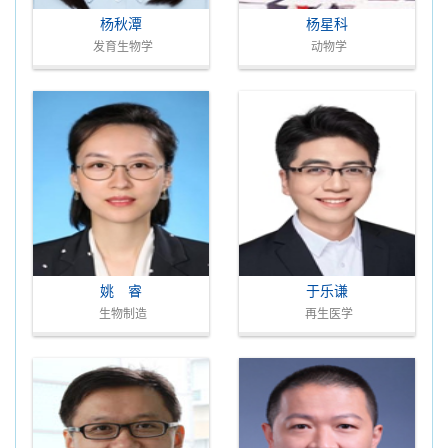
杨秋潭
杨星科
发育生物学
动物学
姚 睿
于乐谦
生物制造
再生医学