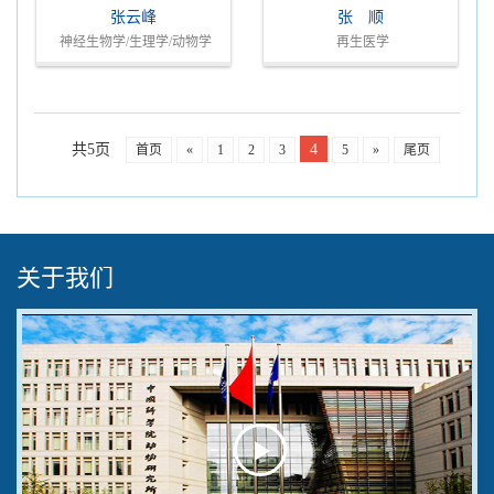
张云峰
张 顺
神经生物学/生理学/动物学
再生医学
共5页
4
首页
«
1
2
3
5
»
尾页
关于我们
Play