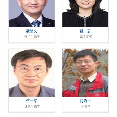
魏辅文
魏 妥
保护生物学
再生医学
伍一军
肖治术
细胞生物学
生态学