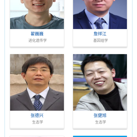
翟巍巍
詹祥江
进化遗传学
基因组学
张德兴
张健旭
生态学
生态学