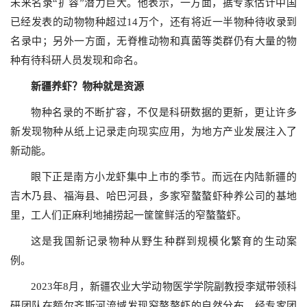
未来名录“扩容”潜力巨大。他表示，一方面，据专家估计中国
已经发表的动物物种超过14万个，还有将近一半物种待收录到
名录中；另外一方面，无脊椎动物和真菌等类群仍有大量的物
种有待科研人员发现和命名。
新疆养虾？物种就是资源
物种名录的不断扩容，不仅是科研数据的更新，更让许多
新发现物种从纸上记录走向现实应用，为地方产业发展注入了
新动能。
眼下正是南方小龙虾集中上市的季节。而远在内陆新疆的
吉木乃县、福海县、哈巴河县，多家窄螯螯虾种养公司的基地
里，工人们正麻利地捕捞起一筐筐鲜活的窄螯螯虾。
这是我国新记录物种从野生种群到规模化繁育的生动案
例。
2023年8月，新疆农业大学动物医学学院副教授李斌带领科
研团队在额尔齐斯河流域发现窄螯螯虾的自然分布。经专家团