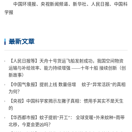
中国环境报、央视新闻频道、新华社、人民日报、中国科
学报
最新文章
【人民日报等】天舟十号货运飞船发射成功，我国空间物资
运输与补给效率、能力持续增强 ——十年十船 接续创新（创
新故事）
【中国气象报】提前上线 数量倍增 蚊子“异常活跃”的真相
为何？
【央视】中国科学家揭示左撇子真相：惯用手其实不是天生
的
【华西都市报】蚊子提前“开工”： 全球变暖+外来蚊种+雨带
北移，今夏会更凶吗？