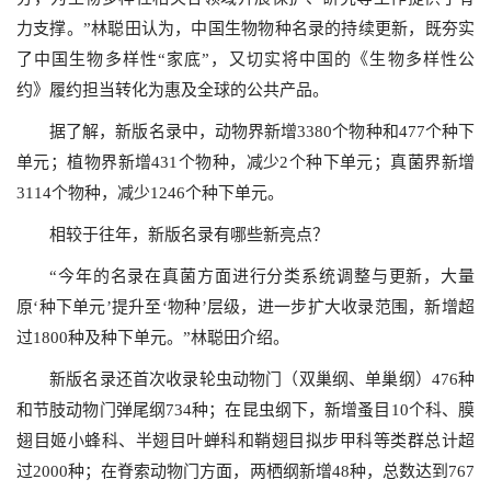
力支撑。”林聪田认为，中国生物物种名录的持续更新，既夯实
了中国生物多样性“家底”，又切实将中国的《生物多样性公
约》履约担当转化为惠及全球的公共产品。
据了解，新版名录中，动物界新增3380个物种和477个种下
单元；植物界新增431个物种，减少2个种下单元；真菌界新增
3114个物种，减少1246个种下单元。
相较于往年，新版名录有哪些新亮点？
“今年的名录在真菌方面进行分类系统调整与更新，大量
原‘种下单元’提升至‘物种’层级，进一步扩大收录范围，新增超
过1800种及种下单元。”林聪田介绍。
新版名录还首次收录轮虫动物门（双巢纲、单巢纲）476种
和节肢动物门弹尾纲734种；在昆虫纲下，新增蚤目10个科、膜
翅目姬小蜂科、半翅目叶蝉科和鞘翅目拟步甲科等类群总计超
过2000种；在脊索动物门方面，两栖纲新增48种，总数达到767