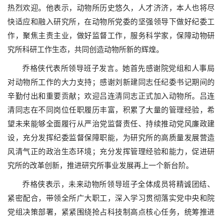
热烈欢迎。他表示，动物所历史悠久，人才济济，本人也将尽
快适应和融入研究所，在动物所党委的坚强领导下做好纪委工
作，聚焦主责主业，做好监督工作，服务科学家，保障动物研
究所科研工作生态，共同创造动物所新的辉煌。
乔格侠代表所领导班子发言。她首先感谢院党组和人事局
对动物所工作的大力支持；感谢刘新建同志任纪委书记期间的
辛勤付出和重要贡献；欢迎吕连清同志正式加入动物所。吕连
清同志在不同岗位任职履历丰富，积累了大量的管理经验，希
望未来能够全面履行从严治党监督责任、持续推动党风廉政建
设，充分发挥纪委监督保障职能，为研究所的高质量发展营造
风清气正的政治生态环境；充分发挥管理经验和能力，促进研
究所的改革创新，推进研究所事业发展再上一个新台阶。
乔格侠表示，未来动物所领导班子全体成员将精诚团结、
紧密配合，带领全所广大职工，深入学习贯彻落实党中央和院
党组决策部署，紧紧围绕抢占科技制高点核心任务，统筹推进